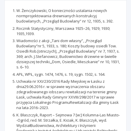
W. Żenczykowski, O konieczności ustalania nowych
normprojektowania drewnianych konstrukcyj
budowlanych, „Przegląd Budowlany” nr 12, 1935, s. 392.
Rocznik Statystyczny, Warszawa 1925–26, 1929, 1930;
1935,1939.
Wiadomości z akcji „Tani dom własny”, „Przegląd
Budowlany”nr 5, 1933, s. 180; Koszty budowy osiedli Tow.
Osiedli Rob.[otniczych], „Przegląd Budowlany” nr 7, 1937, s.
369; arch. J.Stefanowicz, Budownictwo drzewne w świetle
dzisiejszej techniki,„Dom, Osiedle, Mieszkanie” nr 10, 1931,
s. 6–10.
APŁ, WPŁ, sygn. 1474, 1476, s. 19, sygn. 1502, s. 164.
Uchwała nr XXI/230/2016 Rady Miejskiej w Łasku z
dnia29.06.2016 r. w sprawie wyznaczenia obszaru
zdegradowanego iobszaru rewitalizacji na terenie gminy
Łask, uchwała Rady Gminynr XXVIII/298/2017 w sprawie
przyjęcia Lokalnego ProgramuRewitalizacji dla gminy Łask
na lata 2016–2023.
K. Błaszczyk, Raport – Sejmowa 7 [w:] Kolumna-Las Miasto-
-Ogród, red. M. Strzałka, E. Kiciak, K. Błaszczyk, wyd.
WydziałBudownictwa, Architektury i Inżynierii
Środowiska,Instytut Architektury i Urbanistyki Politechniki