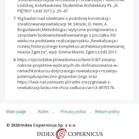
Łódzkiej, KołoNaukowe Studentów Architektury PŁ „IX
PIĘTRO” Łódź 2017,s. 25–47.
Wg badań nad obiektami o podobnej konstrukcji i
zrealizowanejrewitalizacji: M. Sitnicki, D. Heim, A.
Bogusławski,Metodologia i wytyczne postępowania z
zespołami budownictwadrewnianego z początku XIX
wieku na podstawie realizacjiprojektu „Rewitalizacja i
rozwój historycznego kompleksu architekturydrewnianej
miasta Zgierza”, wyd. Gmina Miasto Zgierz,Łódź 2011.
https://rpo.lodzkie.pl/wiadomosci/item/3187-zmiany-
naliscie-projektow-wybranych-do-dofinansowania-w-
ramachkonkursu-dotyczacego-rewitalizacji-i-rozwoju-
potencjaluspoleczno-gospodarczego oraz
https://lask.naszemiasto.pl/radni-zrezygnowali-z-
rewitalizacji-lasku-nie-chca-zadluzac/ar/c3-4975576.
Main page
.
Rules
.
Privacy policy
.
Return policy
Articles quoting
© 2026 Index Copernicus Sp. z o.o.
No data