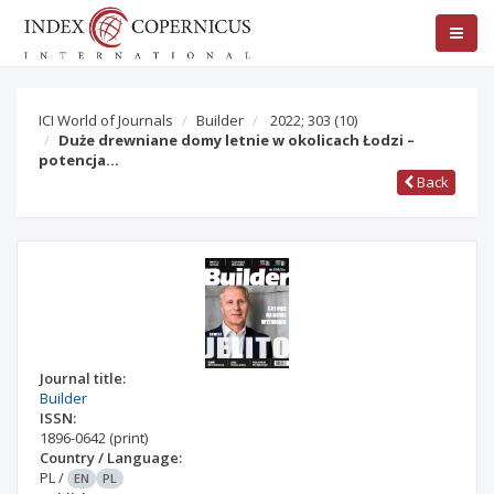
ICI World of Journals
Builder
2022; 303
(10)
Duże drewniane domy letnie w okolicach Łodzi –
potencja…
Back
Journal title:
Builder
ISSN:
1896-0642
(print)
Country / Language:
PL
/
EN
PL