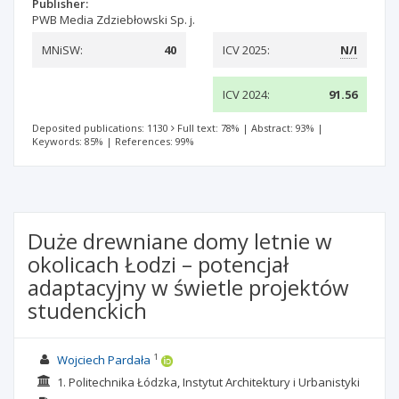
Publisher:
PWB Media Zdziebłowski Sp. j.
MNiSW:
40
ICV 2025:
N/I
ICV 2024:
91.56
Deposited publications: 1130
Full text: 78%
|
Abstract: 93%
|
Keywords: 85%
|
References: 99%
Duże drewniane domy letnie w
okolicach Łodzi – potencjał
adaptacyjny w świetle projektów
studenckich
1
Wojciech Pardała
1. Politechnika Łódzka, Instytut Architektury i Urbanistyki