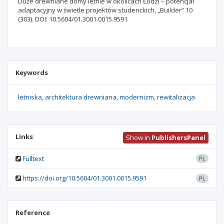
Duże drewniane domy letnie w okolicach Łodzi – potencjał
adaptacyjny w świetle projektów studenckich, „Builder” 10
(303). DOI: 10.5604/01.3001.0015.9591
Keywords
letniska
architektura drewniana
modernizm
rewitalizacja
Links
Show in
PublishersPanel
Fulltext
PL
https://doi.org/10.5604/01.3001.0015.9591
PL
Reference