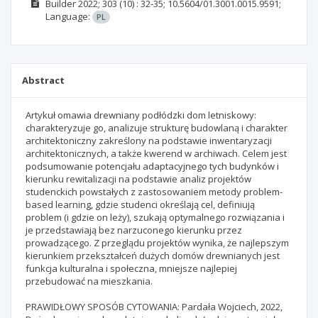
Builder
2022; 303
(10)
: 32-35;
10.5604/01.3001.0015.9591;
Language:
PL
Abstract
Artykuł omawia drewniany podłódzki dom letniskowy:
charakteryzuje go, analizuje strukturę budowlaną i charakter
architektoniczny zakreślony na podstawie inwentaryzacji
architektonicznych, a także kwerend w archiwach. Celem jest
podsumowanie potencjału adaptacyjnego tych budynków i
kierunku rewitalizacji na podstawie analiz projektów
studenckich powstałych z zastosowaniem metody problem-
based learning, gdzie studenci określają cel, definiują
problem (i gdzie on leży), szukają optymalnego rozwiązania i
je przedstawiają bez narzuconego kierunku przez
prowadzącego. Z przeglądu projektów wynika, że najlepszym
kierunkiem przekształceń dużych domów drewnianych jest
funkcja kulturalna i społeczna, mniejsze najlepiej
przebudować na mieszkania.
PRAWIDŁOWY SPOSÓB CYTOWANIA: Pardała Wojciech, 2022,