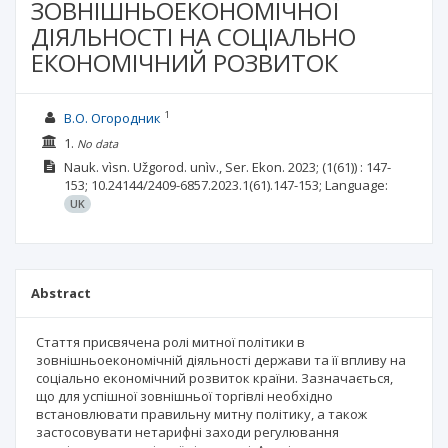
ЗОВНІШНЬОЕКОНОМІЧНОЇ
ДІЯЛЬНОСТІ НА СОЦІАЛЬНО
ЕКОНОМІЧНИЙ РОЗВИТОК
1
В.О. Огородник
1.
No data
Nauk. vìsn. Užgorod. unìv., Ser. Ekon.
2023;
(1(61))
: 147-
153;
10.24144/2409-6857.2023.1(61).147-153;
Language:
UK
Abstract
Стаття присвячена ролі митної політики в
зовнішньоекономічній діяльності держави та її впливу на
соціально економічний розвиток країни. Зазначається,
що для успішної зовнішньої торгівлі необхідно
встановлювати правильну митну політику, а також
застосовувати нетарифні заходи регулювання