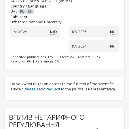
2409-6857
(print)
,
2415-735X
(online)
Country / Language:
UA
/
RU
UK
Publisher:
Uzhgorod National University
MNiSW:
N/D
ICV 2025:
N/I
ICV 2024:
N/I
Deposited publications: 125
Full text: 2%
|
Abstract: 100%
|
Keywords: 0%
|
References: 0%
Do you want to get an access to the full text of the scientific
article?
Please send request
to the Journal's Representative.
ВПЛИВ НЕТАРИФНОГО
РЕГУЛЮВАННЯ