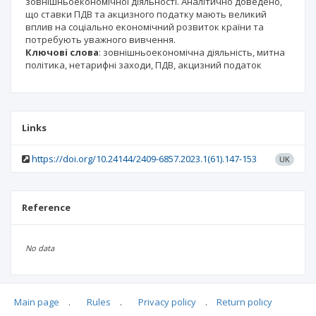
зовнішньоекономічної діяльності. Аналітично доведено,
що ставки ПДВ та акцизного податку мають великий
вплив на соціально економічний розвиток країни та
потребують уважного вивчення.
Ключові слова
: зовнішньоекономічна діяльність, митна
політика, нетарифні заходи, ПДВ, акцизний податок
Links
https://doi.org/10.24144/2409-6857.2023.1(61).147-153
UK
Reference
No data
Main page
.
Rules
.
Privacy policy
.
Return policy
Articles quoting