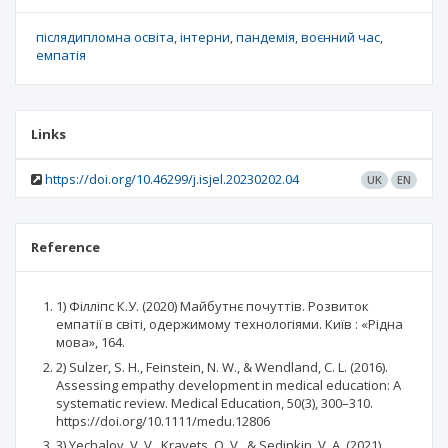
післядипломна освіта
інтерни
пандемія
воєнний час
емпатія
Links
https://doi.org/10.46299/j.isjel.20230202.04
UK
EN
Reference
1) Філліпс К.У. (2020) Майбутнє почуттів. Розвиток
емпатії в світі, одержимому технологіями. Київ : «Рідна
мова», 164.
2) Sulzer, S. H., Feinstein, N. W., & Wendland, C. L. (2016).
Assessing empathy development in medical education: A
systematic review. Medical Education, 50(3), 300–310.
https://doi.org/10.1111/medu.12806
3) Yechalov, V. V., Kravets, O. V., & Sedinkin, V. A. (2021).