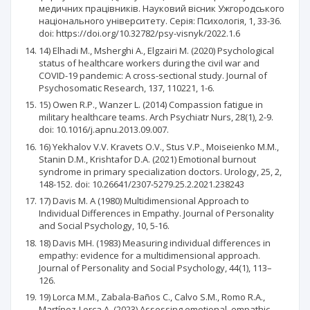
медичних працівників. Науковий вісник Ужгородського
національного університету. Серія: Психологія, 1, 33-36.
doi: https://doi.org/10.32782/psy-visnyk/2022.1.6
14) Elhadi M., Msherghi A., Elgzairi M. (2020) Psychological
status of healthcare workers during the civil war and
COVID-19 pandemic: A cross-sectional study. Journal of
Psychosomatic Research, 137, 110221, 1-6.
15) Owen R.P., Wanzer L. (2014) Compassion fatigue in
military healthcare teams. Arch Psychiatr Nurs, 28(1), 2-9.
doi: 10.1016/j.apnu.2013.09.007.
16) Yekhalov V.V. Kravets O.V., Stus V.P., Moiseienko M.M.,
Stanin D.M., Krishtafor D.A. (2021) Emotional burnout
syndrome in primary specialization doctors. Urology, 25, 2,
148-152. doi: 10.26641/2307-5279.25.2.2021.238243
17) Davis M. A (1980) Multidimensional Approach to
Individual Differences in Empathy. Journal of Personality
and Social Psychology, 10, 5-16.
18) Davis MH. (1983) Measuring individual differences in
empathy: evidence for a multidimensional approach.
Journal of Personality and Social Psychology, 44(1), 113–
126.
19) Lorca M.M., Zabala-Baños C., Calvo S.M., Romo R.A.,
Martínez-Lorca A. (2023) Assessing emotional, empathic