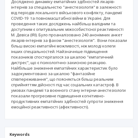
Досліджено динаміку емпатійних здібностей лікарів-
інтернів за спеціальністю "анестезіологія" в залежності
від періодів локального військового конфлікту, пандемії
COVID-19 та повномасштабної війни в Україні. Для
проведення таких досліджень найбільш валідним та
доступним є опитувальник міжособистісної реактивності
М. Девіса (IRI). Було проаналізовано 240 анонімних анкет
лікарів-інтернів за фахом "анестезіологія". Вони показали
більш високі емпатійні можливості, ніж молоді колеги
інших спеціальностей. Найзначніше підвищення
показників спостерігалося за шкалою "емпатичний
дистрес", що є психологічно-захисною реакцією.
Найбільше зниження емпатійних характеристик було
задокументовано за шкалою "фантазійне
співпереживання", що поясняється більш реальним
сприйняттям дійсності під час соціальних катастроф. В
умовах пандемії та воєнного стану інтерни-анестезіологи
показали прогресивне підвищення когнітивно-
продуктивних емпатійних здібностей супроти зниження
емоційної реактивності (афективності).
Keywords