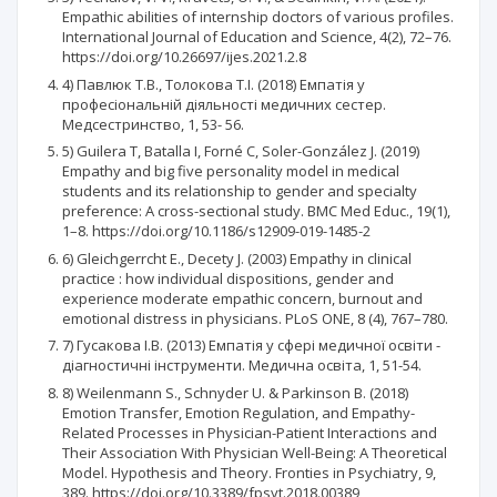
Empathic abilities of internship doctors of various profiles.
International Journal of Education and Science, 4(2), 72–76.
https://doi.org/10.26697/ijes.2021.2.8
4) Павлюк Т.В., Толокова Т.І. (2018) Емпатія у
професіональній діяльності медичних сестер.
Медсестринство, 1, 53- 56.
5) Guilera T, Batalla I, Forné C, Soler-González J. (2019)
Empathy and big five personality model in medical
students and its relationship to gender and specialty
preference: A cross-sectional study. BMC Med Educ., 19(1),
1–8. https://doi.org/10.1186/s12909-019-1485-2
6) Gleichgerrcht E., Decety J. (2003) Empathy in clinical
practice : how individual dispositions, gender and
experience moderate empathic concern, burnout and
emotional distress in physicians. PLoS ONE, 8 (4), 767–780.
7) Гусакова І.В. (2013) Емпатія у сфері медичної освіти -
діагностичні інструменти. Медична освіта, 1, 51-54.
8) Weilenmann S., Schnyder U. & Parkinson B. (2018)
Emotion Transfer, Emotion Regulation, and Empathy-
Related Processes in Physician-Patient Interactions and
Their Association With Physician Well-Being: A Theoretical
Model. Hypothesis and Theory. Fronties in Psychiatry, 9,
389. https://doi.org/10.3389/fpsyt.2018.00389