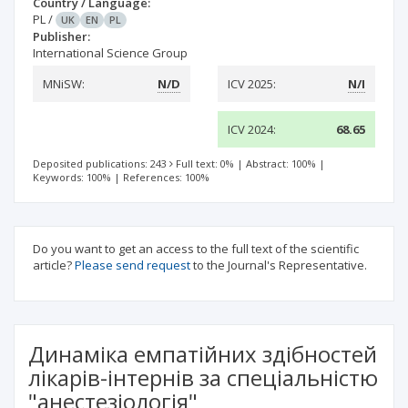
Country / Language:
PL
/
UK
EN
PL
Publisher:
International Science Group
MNiSW:
N/D
ICV 2025:
N/I
ICV 2024:
68.65
Deposited publications: 243
Full text: 0%
|
Abstract: 100%
|
Keywords: 100%
|
References: 100%
Do you want to get an access to the full text of the scientific
article?
Please send request
to the Journal's Representative.
Динаміка емпатійних здібностей
лікарів-інтернів за спеціальністю
"анестезіологія"