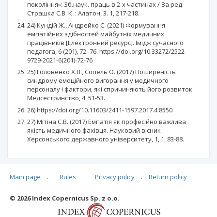
покоління»: Зб.наук. праць в 2-х частинах / За ред.
Страшка С.В. К. : Алатон, 3. 1, 217-218.
24) Кундій Ж., Андрейко С. (2021) Формування
емпатійних здібностей майбутніх медичних
працівників [Електронний ресурс]. Імідж сучасного
педагога, 6 (201), 72–76. https://doi.org/10.33272/2522-
9729-2021-6(201)-72-76
25) Головенко Х.В., Сопель О. (2017) Поширеність
синдрому емоційного вигорання у медичного
персоналу і фактори, які спричиняють його розвиток.
Медсестринство, 4, 51-53.
26) https://doi.org/10.11603/2411-1597.2017.4.8550
27) Мітіна С.В. (2017) Емпатія як професійно важлива
якість медичного фахівця. Науковий вісник
Херсонського державного університету, 1, 1, 83-88.
Main page
.
Rules
.
Privacy policy
.
Return policy
Articles quoting
© 2026 Index Copernicus Sp. z o.o.
No data