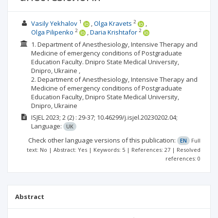
1
2
Vasily Yekhalov
Olga Kravets
2
2
Olga Pilipenko
Daria Krishtafor
1. Department of Anesthesiology, Intensive Therapy and
Medicine of emergency conditions of Postgraduate
Education Faculty. Dnipro State Medical University,
Dnipro, Ukraine ,
2. Department of Anesthesiology, Intensive Therapy and
Medicine of emergency conditions of Postgraduate
Education Faculty, Dnipro State Medical University,
Dnipro, Ukraine
ISJEL
2023; 2
(2)
: 29-37;
10.46299/j.isjel.20230202.04;
Language:
UK
Check other language versions of this publication:
EN
Full
text: No | Abstract: Yes | Keywords: 5 | References: 27 | Resolved
references: 0
Abstract