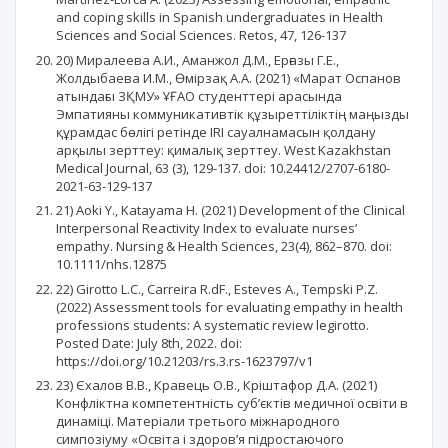
and coping skills in Spanish undergraduates in Health
Sciences and Social Sciences. Retos, 47, 126-137
20) Миралеева А.И., Аманжол Д.М., Ерғазы Г.Е.,
Жолдыбаева И.М., Өмірзақ А.А. (2021) «Марат Оспанов
атындағы ЗҚМУ» ҰҒАО студенттері арасында
Эмпатияны коммуникативтік құзыреттіліктің маңызды
құрамдас бөлігі ретінде IRI сауалнамасын қолдану
арқылы зерттеу: қималық зерттеу. West Kazakhstan
Medical Journal, 63 (3), 129-137. doi: 10.24412/2707-6180-
2021-63-129-137
21) Aoki Y., Katayama H. (2021) Development of the Clinical
Interpersonal Reactivity Index to evaluate nurses’
empathy. Nursing & Health Sciences, 23(4), 862–870. doi:
10.1111/nhs.12875
22) Girotto L.C., Carreira R.dF., Esteves A., Tempski P.Z.
(2022) Assessment tools for evaluating empathy in health
professions students: A systematic review legirotto.
Posted Date: July 8th, 2022. doi:
https://doi.org/10.21203/rs.3.rs-1623797/v1
23) Єхалов В.В., Кравець О.В., Кріштафор Д.А. (2021)
Конфліктна компетентність суб’єктів медичної освіти в
динаміці. Матеріали третього міжнародного
симпозіуму «Освіта і здоров’я підростаючого