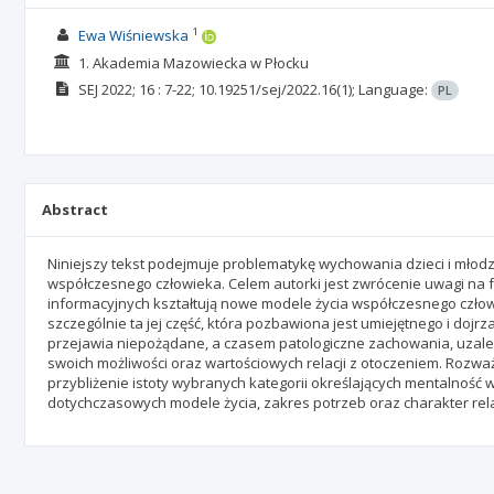
1
Ewa Wiśniewska
1. Akademia Mazowiecka w Płocku
SEJ
2022; 16
: 7-22;
10.19251/sej/2022.16(1);
Language:
PL
Abstract
Niniejszy tekst podejmuje problematykę wychowania dzieci i mło
współczesnego człowieka. Celem autorki jest zwrócenie uwagi na fak
informacyjnych kształtują nowe modele życia współczesnego człowie
szczególnie ta jej część, która pozbawiona jest umiejętnego i doj
przejawia niepożądane, a czasem patologiczne zachowania, uzal
swoich możliwości oraz wartościowych relacji z otoczeniem. Rozwa
przybliżenie istoty wybranych kategorii określających mentalnoś
dotychczasowych modele życia, zakres potrzeb oraz charakter rela