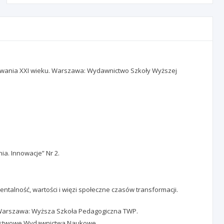
 Wyzwania XXI wieku. Warszawa: Wydawnictwo Szkoły Wyższej
ia. Innowacje” Nr 2.
entalność, wartości i więzi społeczne czasów transformacji.
a. Warszawa: Wyższa Szkoła Pedagogiczna TWP.
: Państwowe Wydawnictwa Naukowe.