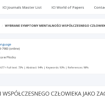
ICI Journals Master List
ICI World of Papers
Conta
WYBRANE SYMPTOMY MENTALNOŚCI WSPÓŁCZESNEGO CZŁOWIEK
Language
9-7983
(online)
a w Płocku
 677
Full text: 73%
|
Abstract: 94%
|
Keywords: 93%
|
References: 98%
 WSPÓŁCZESNEGO CZŁOWIEKA JAKO ZA