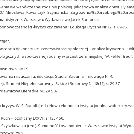
ia we współczesnej rodzinie polskiej. Jakościowa analiza opinii. Dylema
6/1/07_Miroslawa_Kowalczyk_Szymanska_Zagrozenia%20przebiegu%20pro
humanistyczne. Warszawa: Wydawnictwo Jacek Santorski.
w ponowoczesności -kryzys czy zmiana? Edukacja Etyczna Nr 12, s. 69-75.
EBIS”.
ncepcja dekonstrukcji rzeczywistości społecznej – analiza krytyczna. Lub
logicznych współczesnej rodziny w przestrzeni miejskiej. W: Fehler (red.)
ydawnictwo UMCS.
owaniu i nauczaniu. Edukacja. Studia. Badania. Innowacje Nr 4.
zji. Student Niepełnosprawny. Szkice i Rozprawy Nr 18(11), s. 29-37.
ydawnictwa Literackie MUZA S.A.
a kryzys. W: S. Rudolf (red.). Nowa ekonomia instytucjonalna wobec kryzy
Ruch Filozoficzny LXXVII, s. 135-150.
 M. Szyszkowska (red.). Samotność i osamotnienie. Warszawa: Instytut W
Warszawa: PWN.