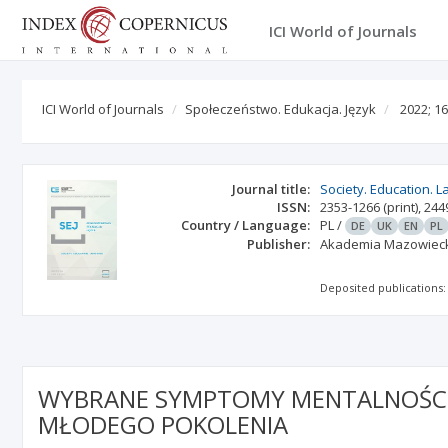
ICI World of Journals
ICI World of Journals
Społeczeństwo. Edukacja. Język
2022; 16
Journal title:
Society. Education. 
ISSN:
2353-1266
(print)
,
244
Country / Language:
PL
/
DE
UK
EN
PL
Publisher:
Akademia Mazowieck
Deposited publications:
WYBRANE SYMPTOMY MENTALNOŚCI
MŁODEGO POKOLENIA