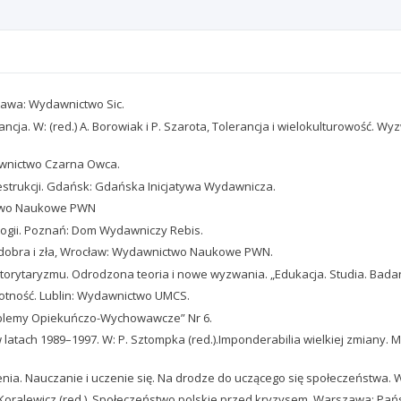
zawa: Wydawnictwo Sic.
ncja. W: (red.) A. Borowiak i P. Szarota, Tolerancja i wielokulturowość.
dawnictwo Czarna Owca.
estrukcji. Gdańsk: Gdańska Inicjatywa Wydawnicza.
ictwo Naukowe PWN
ologii. Poznań: Dom Wydawniczy Rebis.
do dobra i zła, Wrocław: Wydawnictwo Naukowe PWN.
autorytaryzmu. Odrodzona teoria i nowe wyzwania. „Edukacja. Studia. Badan
amotność. Lublin: Wydawnictwo UMCS.
oblemy Opiekuńczo-Wychowawcze” Nr 6.
 latach 1989–1997. W: P. Sztompka (red.).Imponderabilia wielkiej zmiany. M
alenia. Nauczanie i uczenie się. Na drodze do uczącego się społeczeństw
 W: J. Koralewicz (red.). Społeczeństwo polskie przed kryzysem. Warszawa