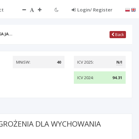
ct
Login/ Register
A JA…
Back
MNiSW:
40
ICV 2025:
N/I
ICV 2024:
94.31
GROŻENIA DLA WYCHOWANIA