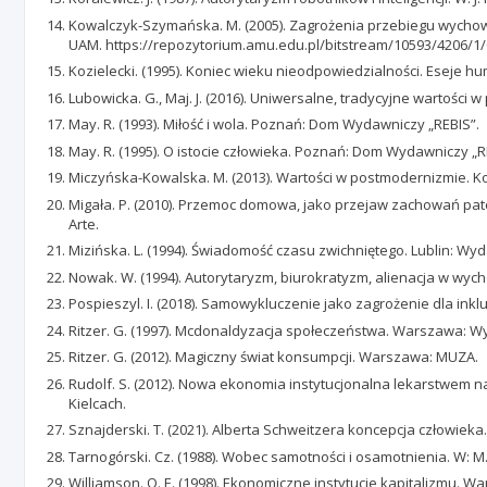
Kowalczyk-Szymańska. M. (2005). Zagrożenia przebiegu wychowan
UAM. https://repozytorium.amu.edu.pl/bitstream/10593/420
Kozielecki. (1995). Koniec wieku nieodpowiedzialności. Eseje 
Lubowicka. G., Maj. J. (2016). Uniwersalne, tradycyjne wartości 
May. R. (1993). Miłość i wola. Poznań: Dom Wydawniczy „REBIS”.
May. R. (1995). O istocie człowieka. Poznań: Dom Wydawniczy „R
Miczyńska-Kowalska. M. (2013). Wartości w postmodernizmie. Ko
Migała. P. (2010). Przemoc domowa, jako przejaw zachowań pato
Arte.
Mizińska. L. (1994). Świadomość czasu zwichniętego. Lublin: W
Nowak. W. (1994). Autorytaryzm, biurokratyzm, alienacja w wych
Pospieszyl. I. (2018). Samowykluczenie jako zagrożenie dla inklu
Ritzer. G. (1997). Mcdonaldyzacja społeczeństwa. Warszawa: W
Ritzer. G. (2012). Magiczny świat konsumpcji. Warszawa: MUZA.
Rudolf. S. (2012). Nowa ekonomia instytucjonalna lekarstwem n
Kielcach.
Sznajderski. T. (2021). Alberta Schweitzera koncepcja człowieka. 
Tarnogórski. Cz. (1988). Wobec samotności i osamotnienia. W:
Williamson. O. E. (1998). Ekonomiczne instytucje kapitalizmu. 