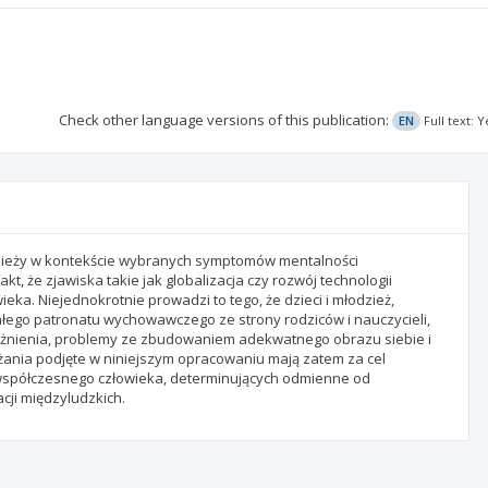
Check other language versions of this publication:
EN
Full text: 
dzieży w kontekście wybranych symptomów mentalności
t, że zjawiska takie jak globalizacja czy rozwój technologii
ka. Niejednokrotnie prowadzi to tego, że dzieci i młodzież,
rzałego patronatu wychowawczego ze strony rodziców i nauczycieli,
eżnienia, problemy ze zbudowaniem adekwatnego obrazu siebie i
żania podjęte w niniejszym opracowaniu mają zatem za cel
ć współczesnego człowieka, determinujących odmienne od
cji międzyludzkich.