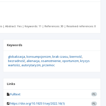
Yes | Abstract: Yes | Keywords: 11 | References: 30 | Resolved references: 0
Keywords
globalizacja
konsumpcjonizm
brak czasu
bierność
bezradność
alienacja
osamotnienie
oportunizm
kryzys
wartości
autorytaryzm
przemoc
Links
Fulltext
PL
https://doi.org/10.19251/sej/2022.16(1)
PL