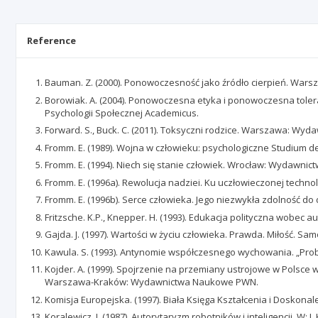
Reference
Bauman. Z. (2000). Ponowoczesność jako źródło cierpień. Wars
Borowiak. A. (2004). Ponowoczesna etyka i ponowoczesna tolera
Psychologii Społecznej Academicus.
Forward. S., Buck. C. (2011). Toksyczni rodzice. Warszawa: Wy
Fromm. E. (1989). Wojna w człowieku: psychologiczne Studium d
Fromm. E. (1994). Niech się stanie człowiek. Wrocław: Wydawn
Fromm. E. (1996a). Rewolucja nadziei. Ku uczłowieczonej techn
Fromm. E. (1996b). Serce człowieka. Jego niezwykła zdolność 
Fritzsche. K.P., Knepper. H. (1993). Edukacja polityczna wobec 
Gajda. J. (1997). Wartości w życiu człowieka. Prawda. Miłość. S
Kawula. S. (1993). Antynomie współczesnego wychowania. „Pr
Kojder. A. (1999). Spojrzenie na przemiany ustrojowe w Polsce w
Warszawa-Kraków: Wydawnictwa Naukowe PWN.
Komisja Europejska. (1997). Biała Księga Kształcenia i Doskon
Koralewicz. J. (1987). Autorytaryzm robotników i inteligencji.