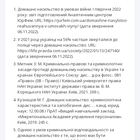
Домашнє насильство в умовах війни: І півріччя 2022
року: звіт підготовлений Аналітичним центром
ЮрФем. URL: https://jurfem.com.ua/domashne-nasylstvo-
reahuvannya-v-umovakh-viyny/ (дата звернення
06.11.2022).
У 2021 році українці на 56% частіше зверталися до
поліції через домашнє насильство. URL:
https://life.pravda.com.ua/society/2022/01/13/247140/
(дата звернення 06.11.2022).
Митник У. М. Кримінально-правові та кримінологічні
засади протидії домашньому насильству в Україні та
країнах Європейського Союзу: дис… д-ра філос.: 081
«Право» (08 – Право) / Київський університет права
НАН України; Інститут держави і права ім. В. М.
Корецького НАН України. Київ, 2021. 269 с.
Кузнєцов М. Г. Домашнє насильство: кримінологічна
характеристика та запобігання: дис. … канд. юрид.
наук: 12.00.08 / ПрАТ «Вищий навчальний заклад
«Міжрегіональна Академія управління персоналом».
Київ, 2019. 245 с.
Однією з умов кримінальної відповідальності за
домашнє насильство є те, що воно має бути