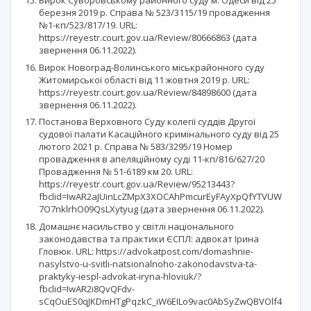
Вирок Суворовському районного суду м. Одеси від 25
березня 2019 р. Справа № 523/3115/19 провадження
№1-кп/523/817/19. URL:
https://reyestr.court.gov.ua/Review/80666863 (дата
звернення 06.11.2022).
Вирок Новоград-Волинського міськрайонного суду
Житомирської області від 11 жовтня 2019 р. URL:
https://reyestr.court.gov.ua/Review/84898600 (дата
звернення 06.11.2022).
Постанова Верховного Суду колегії суддів Другої
судової палати Касаційного кримінального суду від 25
лютого 2021 р. Справа № 583/3295/19 Номер
провадження в апеляційному суді 11-кп/816/627/20
Провадження № 51-6189 км 20. URL:
https://reyestr.court.gov.ua/Review/95213443?
fbclid=IwAR2aJUinLcZMpX3XOCAhPmcurEyFAyXpQfYTVUW
7O7nklrhO09QsLXytyug (дата звернення 06.11.2022).
Домашнє насильство у світлі національного
законодавства та практики ЄСПЛ: адвокат Ірина
Гловюк. URL: https://advokatpost.com/domashnie-
nasylstvo-u-svitli-natsionalnoho-zakonodavstva-ta-
praktyky-iespl-advokat-iryna-hloviuk/?
fbclid=IwAR2i8QvQFdv-
sCqOuES0qJKDmHTgPqzkC_iW6EILo9vac0AbSyZwQBVOlf4