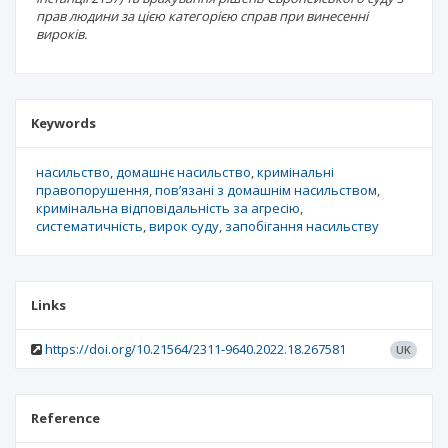
прав людини за цією категорією справ при винесенні
вироків.
Keywords
насильство
домашнє насильство
кримінальні
правопорушення
пов’язані з домашнім насильством
кримінальна відповідальність за агресію
систематичність
вирок суду
запобігання насильству
Links
https://doi.org/10.21564/2311-9640.2022.18.267581
UK
Reference