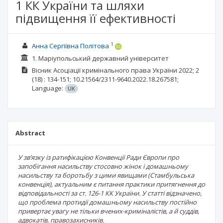
1 КК України та шляхи
підвищення її ефективності
1
Анна Сергіївна Політова
1. Маріупольський державний університет
Вісник Асоціації кримінального права України
2022; 2
(18)
: 134-151;
10.21564/2311-9640.2022.18.267581;
Language:
UK
Abstract
У зв’язку із ратифікацією Конвенції Ради Європи про
запобігання насильству стосовно жінок і домашньому
насильству та боротьбу з цими явищами (Стамбульська
конвенція), актуальним є питання практики притягнення до
відповідальності за ст. 126-1 КК України. У статті відзначено,
що проблема протидії домашньому насильству постійно
привертає увагу не тільки вчених-криміналістів, а й суддів,
адвокатів, правозахисників.