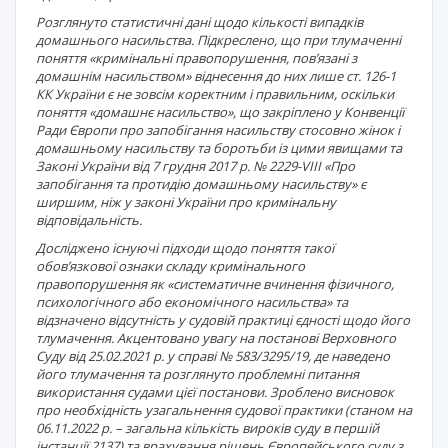
Розглянуто статистичні дані щодо кількості випадків
домашнього насильства. Підкреслено, що при тлумаченні
поняття «кримінальні правопорушення, пов’язані з
домашнім насильством» віднесення до них лише ст. 126-1
КК України є не зовсім коректним і правильним, оскільки
поняття «домашнє насильство», що закріплено у Конвенції
Ради Європи про запобігання насильству стосовно жінок і
домашньому насильству та боротьби із цими явищами та
Законі України від 7 грудня 2017 р. № 2229-VIII «Про
запобігання та протидію домашньому насильству» є
ширшим, ніж у законі України про кримінальну
відповідальність.
Досліджено існуючі підходи щодо поняття такої
обов’язкової ознаки складу кримінального
правопорушення як «систематичне вчинення фізичного,
психологічного або економічного насильства» та
відзначено відсутність у судовій практиці єдності щодо його
тлумачення. Акцентовано увагу на постанові Верховного
Суду від 25.02.2021 р. у справі № 583/3295/19, де наведено
його тлумачення та розглянуто проблемні питання
використання судами цієї постанови. Зроблено висновок
про необхідність узагальнення судової практики (станом на
06.11.2022 р. – загальна кількість вироків суду в першій
інстанції 2137) та врахування рішень Європейського суду з