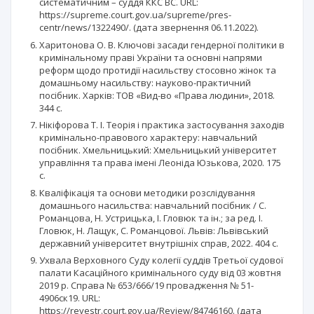
систематичним – суддя ККС ВС. URL:
https://supreme.court.gov.ua/supreme/pres-
centr/news/1322490/. (дата звернення 06.11.2022).
Харитонова О. В. Ключові засади гендерної політики в
кримінальному праві України та основні напрями
реформ щодо протидії насильству стосовно жінок та
домашньому насильству: науково-практичний
посібник. Харків: ТОВ «Вид-во «Права людини», 2018.
344 с.
Нікіфорова Т. І. Теорія і практика застосування заходів
кримінально-правового характеру: навчальний
посібник. Хмельницький: Хмельницький університет
управління та права імені Леоніда Юзькова, 2020. 175
с.
Кваліфікація та основи методики розслідування
домашнього насильства: навчальний посібник / С.
Романцова, Н. Устрицька, І. Гловюк та ін.; за ред. І.
Гловюк, Н. Лащук, С. Романцової. Львів: Львівський
державний університет внутрішніх справ, 2022. 404 с.
Ухвала Верховного Суду колегії суддів Третьої судової
палати Касаційного кримінального суду від 03 жовтня
2019 р. Справа № 653/666/19 провадження № 51-
4906ск19. URL:
https://reyestr.court.gov.ua/Review/84746160. (дата