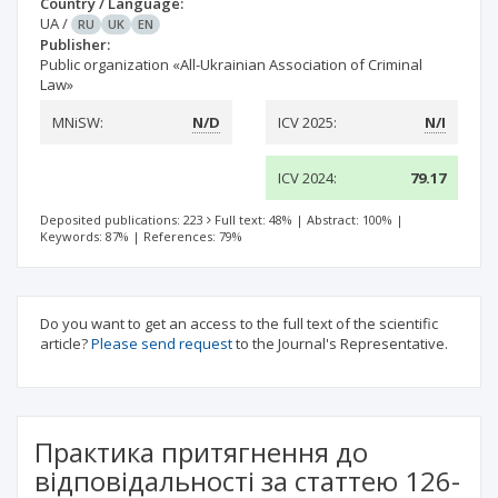
Country / Language:
UA
/
RU
UK
EN
Publisher:
Public organization «All-Ukrainian Association of Criminal
Law»
MNiSW:
N/D
ICV 2025:
N/I
ICV 2024:
79.17
Deposited publications: 223
Full text: 48%
|
Abstract: 100%
|
Keywords: 87%
|
References: 79%
Do you want to get an access to the full text of the scientific
article?
Please send request
to the Journal's Representative.
Практика притягнення до
відповідальності за статтею 126-