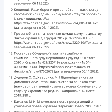
звернення 06.11.2022).
Конвенція Ради Європи про запобігання насильству
стосовно жінок і домашньому насильству та боротьби
із цими явищами. URL:
https://zakon.rada.gov.ua/laws/show/994_001-11#Text.
(дата звернення 06.11.2022).
Про запобігання та протидію домашньому насильству:
Закон України від 7 грудня 2017 р. № 2229-VIII. URL:
https://zakon.rada.gov.ua/laws/show/2229-19#Text (дата
звернення 06.11.2022).
Постанова Об’єднаної палати Касаційного
кримінального суду Верховного Суду від 12 лютого
2020 р. Справа № 453/225/19 провадження № 51-
4000кмо19. URL: https://zakononline.com.ua/court-
decisions/show/87602679 (дата звернення 06.11.2022).
Дудоров О. О., Хавронюк М. І. Відповідальність за
домашнє насильство і насильство за ознакою статі
(науково-практичний коментар новел Кримінального
кодексу України) / за ред. М. І. Хавронюка. К.: Ваіте,
2019. 288 с.
Бажанов М. И. Множественность преступлений в
уголовном праве Украины. Харьков: Право, 2000. 128 с.