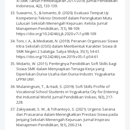
XI SMK Tahun Pembelajaran 2017/2018. Jurnal Pendidikan
Indonesia, 4(2), 133-139.
Suwarno, S., & Ismanto, B. (2020). Evaluasi Tempat Uji
Kompetensi Teknisi Otomotif dalam Peningkatan Mutu
Lulusan Sekolah Menengah Kejuruan. Kelola: Jurnal
Manajemen Pendidikan, 7(1), 98-109.
https://doi.org/10.24246/j.jk.2020.v7.i1.p98-109
Toni, I. A., & Mediatati, N. (2019). Peranan Organisasi Siswa
Intra Sekolah (OSIS) dalam Membentuk Karakter Siswa di
SMK Negeri 2 Salatiga. Satya Widya, 35(1), 54-61.
https://doi.org/10.24246/j.sw.2019.v35.i1.p54-61
Widarto, W. (2011). Pentingnya Pendidikan Soft Skills bagi
Siswa SMK dalam Menyiapkan Tenaga Kerja yang
Diperlukan Dunia Usaha dan Dunia Industri. Yogyakarta:
LPPM UNY.
Wulaningrum, T., & Hadi, S. (2019). Soft Skills Profile of
Vocational School Students in Yogyakarta City for Entering
the Industrial World. Jurnal Pendidikan Vokasi, 9(3), 217-
228.
Zakiyawati, S. W., & Trihantoyo, S. (2021). Urgensi Sarana
dan Prasarana dalam Meningkatkan Prestasi Siswa pada
Jenjang Sekolah Menengah Kejuruan. Jurnal Inspirasi
Manajemen Pendidikan, 9(1), 200-214.