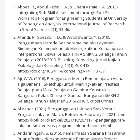
Abbas, R., Abdul Kadir, F. A., & Ghani Azmie, I. A. (2013).
Integrating Soft Skill Assessment through Soft Skills
Workshop Program for Engineering Students at University
of Pahang: an Analysis. International Journal of Research
in Social Science, 2(1), 33-46.
Afandi, R., Soesilo, T. D., & Windrawanto, Y. (2019).
Penggunaan Metode Sosiodrama melalui Layanan
Bimbingan Kelompok untuk Meningkatkan Kemampuan
Interpersonal Siswa Kelas X TKR A SMKN 2 Salatiga Tahun
Pelajaran 2018/2019. Psikologi Konseling: Jurnal Kajian
Psikologi dan Konseling, 14(1), 408-418.
https://doi.org/10.24114/konseling.v14i1.13737
Aji, W.W. (2016). Penggunaan Media Pembelajaran Visual
Tiga Dimensi (Sketchup) untuk Meningkatkan Prestasi
Belajar pada Mata Pelajaran Gambar Konstruksi
Bangunan Kelas XI Teknik Gambar Bangunan SMKN 2
Salatiga Tahun Pelajaran 2015/2016. Skripsi Unnes.
Al Azhar. (2021). Pengangguran Lulusan SMK Versus
Program Link and Match. Retrieved February 5, 2021 from
https://kptk.or.id/artikel/2021/10/28/1171-pengangguran-
lulusan-smk-versus-program-link-and-match.html
Andariningsih, S. (2015). Pemanfaatan Sarana Prasarana
Ruang Praktik dengan Metode Pembelajaran Project