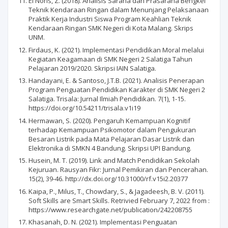
El Noris, Z. (2018). Analisis Sarana dan Prasarana Bengkel
Teknik Kendaraan Ringan dalam Menunjang Pelaksanaan
Praktik Kerja Industri Siswa Program Keahlian Teknik
Kendaraan Ringan SMK Negeri di Kota Malang. Skrips
UNM.
Firdaus, K. (2021). Implementasi Pendidikan Moral melalui
Kegiatan Keagamaan di SMK Negeri 2 Salatiga Tahun
Pelajaran 2019/2020. Skripsi IAIN Salatiga.
Handayani, E. & Santoso, J.T.B. (2021). Analisis Penerapan
Program Penguatan Pendidikan Karakter di SMK Negeri 2
Salatiga. Trisala: Jurnal Ilmiah Pendidikan. 7(1), 1-15.
https://doi.org/10.54211/trisala.v1i19
Hermawan, S. (2020). Pengaruh Kemampuan Kognitif
terhadap Kemampuan Psikomotor dalam Pengukuran
Besaran Listrik pada Mata Pelajaran Dasar Listrik dan
Elektronika di SMKN 4 Bandung. Skripsi UPI Bandung.
Husein, M. T. (2019). Link and Match Pendidikan Sekolah
Kejuruan. Rausyan Fikr: Jurnal Pemikiran dan Pencerahan.
15(2), 39-46. http://dx.doi.org/10.31000/rf.v15i2.20377
Kaipa, P., Milus, T., Chowdary, S., & Jagadeesh, B. V. (2011).
Soft Skills are Smart Skills. Retrivied February 7, 2022 from :
https://www.researchgate.net/publication/242208755
Khasanah, D. N. (2021). Implementasi Penguatan