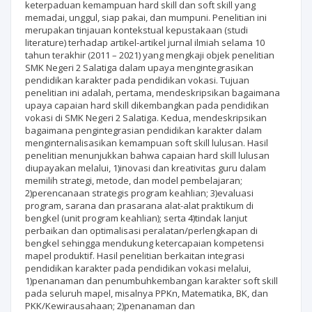
keterpaduan kemampuan hard skill dan soft skill yang
memadai, unggul, siap pakai, dan mumpuni. Penelitian ini
merupakan tinjauan kontekstual kepustakaan (studi
literature) terhadap artikel-artikel jurnal ilmiah selama 10
tahun terakhir (2011 – 2021) yang mengkaji objek penelitian
SMK Negeri 2 Salatiga dalam upaya mengintegrasikan
pendidikan karakter pada pendidikan vokasi. Tujuan
penelitian ini adalah, pertama, mendeskripsikan bagaimana
upaya capaian hard skill dikembangkan pada pendidikan
vokasi di SMK Negeri 2 Salatiga. Kedua, mendeskripsikan
bagaimana pengintegrasian pendidikan karakter dalam
menginternalisasikan kemampuan soft skill lulusan. Hasil
penelitian menunjukkan bahwa capaian hard skill lulusan
diupayakan melalui, 1)inovasi dan kreativitas guru dalam
memilih strategi, metode, dan model pembelajaran;
2)perencanaan strategis program keahlian; 3)evaluasi
program, sarana dan prasarana alat-alat praktikum di
bengkel (unit program keahlian); serta 4)tindak lanjut
perbaikan dan optimalisasi peralatan/perlengkapan di
bengkel sehingga mendukung ketercapaian kompetensi
mapel produktif. Hasil penelitian berkaitan integrasi
pendidikan karakter pada pendidikan vokasi melalui,
1)penanaman dan penumbuhkembangan karakter soft skill
pada seluruh mapel, misalnya PPKn, Matematika, BK, dan
PKK/Kewirausahaan; 2)penanaman dan