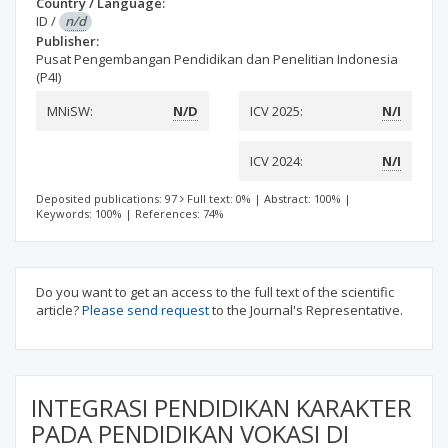
Country / Language:
ID
/
n/d
Publisher:
Pusat Pengembangan Pendidikan dan Penelitian Indonesia
(P4I)
MNiSW:
N/D
ICV 2025:
N/I
ICV 2024:
N/I
Deposited publications: 97
Full text: 0%
|
Abstract: 100%
|
Keywords: 100%
|
References: 74%
Do you want to get an access to the full text of the scientific
article?
Please send request
to the Journal's Representative.
INTEGRASI PENDIDIKAN KARAKTER
PADA PENDIDIKAN VOKASI DI