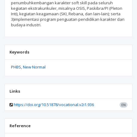
penumbuhkembangan karakter soft skill pada seluruh
kegiatan ekstrakurikuler, misalnya OSIS, Paskibra/PI (Pleton
Inti), kegiatan keagamaan (SKI, Rebana, dan lain-lain); serta
3)implementasi program penguatan pendidikan karakter dan
budaya industri.
Keywords
PHBS
New Normal
Links
https://doi.org/10.51878/vocational.v2i1.936
EN
Reference