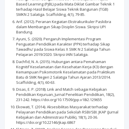
Based Learning (PjBL) pada Mata Diklat Gambar Teknik 1
terhadap Hasil Belajar Siswa Teknik Bangunan (TGB)
SMKN 2 Salatiga. Scaffolding, 4(1), 79-85.
Arif. (2012). Peranan Kegiatan Ekstrakurikuler Paskibra
dalam Membangun Sikap Disiplin Siswa. Skripsi UPI
Bandung.
Ayuni, S. (2020). Pengaruh Implementasi Program
Penguatan Pendidikan Karakter (PPK) terhadap Sikap
Tawadhu’ pada Siswa Kelas X SMK N 2 Salatiga Tahun
Pelajaran 2019/2020. Skripsi IAIN Salatiga.
Dachfid, N. A. (2015). Hubungan antara Pemahaman
Kognitif Keselamatan dan Kesehatan Kerja (K3) dengan
Kemampuan Psikomotorik Keselamatan pada Praktikum
Batu di SMK Negeri 2 Salatiga Tahun Ajaran 2013/2014.
Scaffolding, 4(1), 60-63.
Disas, E. P. (2018). Link and Match sebagai Kebijakan
Pendidikan Kejuruan, Jurnal Penelitian Pendidikan, 18(2),
231-242. https://doi.org/10.17509/jpp.v18i2.129655
Ekowati, T. (2014). Aksesibilitas Masyarakat terhadap
Pelayanan Pendidikan pada Sekolah RSBI/SBI. JKAP (Jurnal
Kebijakan dan Administrasi Publik), 18(1), 20-36.
https://doi.org/10.22146/jkap.6867