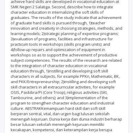
achieve hard skills are developed in vocational education at
SMK Negeri 2 Salatiga. Second, describe how to integrate
character education in internalizing the soft skills of
graduates. The results of the study indicate that achievement
of graduate hard skills is pursued through, 1)teacher
innovation and creativity in choosing strategies, methods, and
learning models; 2)strategic planning of expertise programs;
3)evaluation of programs, facilities and infrastructure for
practicum tools in workshops (skills program units); and
4)follow-up repairs and optimization of equipment in
workshops so as to support the achievement of productive
subject competencies. The results of the research are related
to the integration of character education in vocational
education through, 1)instilling and developing soft skill
characters in all subjects, for example PPKn, Mathematic, BK,
and PKK/Entrepreneurship; 2)instilling and developing soft
skill characters in all extracurricular activities, for example
OSIS, Paskibra/PI (Core Troop), religious activities (SKI,
Tambourine, and others); and 3)implementation of the
program to strengthen character education and industrial
culture. ABSTRAKKemampuan hard skill dan soft skill
berperan sentral, vital, dan urgen bagi lulusan sekolah
menengah kejuruan. Dunia kerja dan dunia industri berharap
besar lulusan sekolah menengah kejuruan memiliki
kecakapan, kompetensi, dan keterampilan kerja berupa