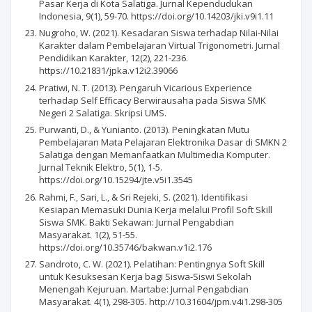
Pasar Kerja di Kota Salatiga. Jurnal Kependudukan
Indonesia, 9(1), 59-70. https://doi.org/10.14203/jki.v9i1.11
Nugroho, W. (2021). Kesadaran Siswa terhadap Nilai-Nilai
Karakter dalam Pembelajaran Virtual Trigonometri. Jurnal
Pendidikan Karakter, 12(2), 221-236.
https://10.21831/jpka.v12i2.39066
Pratiwi, N. T. (2013). Pengaruh Vicarious Experience
terhadap Self Efficacy Berwirausaha pada Siswa SMK
Negeri 2 Salatiga. Skripsi UMS.
Purwanti, D., & Yunianto. (2013). Peningkatan Mutu
Pembelajaran Mata Pelajaran Elektronika Dasar di SMKN 2
Salatiga dengan Memanfaatkan Multimedia Komputer.
Jurnal Teknik Elektro, 5(1), 1-5.
https://doi.org/10.15294/jte.v5i1.3545
Rahmi, F., Sari, L., & Sri Rejeki, S. (2021). Identifikasi
Kesiapan Memasuki Dunia Kerja melalui Profil Soft Skill
Siswa SMK. Bakti Sekawan: Jurnal Pengabdian
Masyarakat. 1(2), 51-55.
https://doi.org/10.35746/bakwan.v1i2.176
Sandroto, C. W. (2021). Pelatihan: Pentingnya Soft Skill
untuk Kesuksesan Kerja bagi Siswa-Siswi Sekolah
Menengah Kejuruan. Martabe: Jurnal Pengabdian
Masyarakat. 4(1), 298-305. http://10.31604/jpm.v4i1.298-305