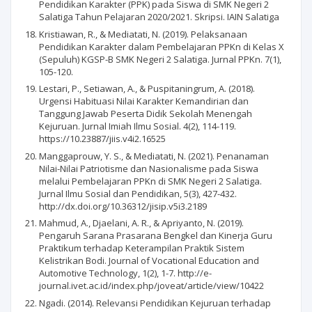
Pendidikan Karakter (PPK) pada Siswa di SMK Negeri 2
Salatiga Tahun Pelajaran 2020/2021. Skripsi. IAIN Salatiga
Kristiawan, R., & Mediatati, N. (2019). Pelaksanaan
Pendidikan Karakter dalam Pembelajaran PPKn di Kelas X
(Sepuluh) KGSP-B SMK Negeri 2 Salatiga. Jurnal PPKn. 7(1),
105-120.
Lestari, P., Setiawan, A., & Puspitaningrum, A. (2018).
Urgensi Habituasi Nilai Karakter Kemandirian dan
Tanggung Jawab Peserta Didik Sekolah Menengah
Kejuruan. Jurnal Imiah Ilmu Sosial. 4(2), 114-119.
https://10.23887/jiis.v4i2.16525
Manggaprouw, Y. S., & Mediatati, N. (2021). Penanaman
Nilai-Nilai Patriotisme dan Nasionalisme pada Siswa
melalui Pembelajaran PPKn di SMK Negeri 2 Salatiga.
Jurnal Ilmu Sosial dan Pendidikan, 5(3), 427-432.
http://dx.doi.org/10.36312/jisip.v5i3.2189
Mahmud, A., Djaelani, A. R., & Apriyanto, N. (2019).
Pengaruh Sarana Prasarana Bengkel dan Kinerja Guru
Praktikum terhadap Keterampilan Praktik Sistem
Kelistrikan Bodi. Journal of Vocational Education and
Automotive Technology, 1(2), 1-7. http://e-
journal.ivet.ac.id/index.php/joveat/article/view/10422
Ngadi. (2014). Relevansi Pendidikan Kejuruan terhadap