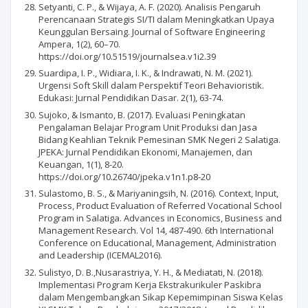
Setyanti, C. P., & Wijaya, A. F. (2020). Analisis Pengaruh
Perencanaan Strategis SI/TI dalam Meningkatkan Upaya
Keunggulan Bersaing. Journal of Software Engineering
Ampera, 1(2), 60–70.
https://doi.org/10.51519/journalsea.v1i2.39
Suardipa, I. P., Widiara, I. K., & Indrawati, N. M. (2021).
Urgensi Soft Skill dalam Perspektif Teori Behavioristik.
Edukasi: Jurnal Pendidikan Dasar. 2(1), 63-74.
Sujoko, & Ismanto, B. (2017). Evaluasi Peningkatan
Pengalaman Belajar Program Unit Produksi dan Jasa
Bidang Keahlian Teknik Pemesinan SMK Negeri 2 Salatiga.
JPEKA: Jurnal Pendidikan Ekonomi, Manajemen, dan
Keuangan, 1(1), 8-20.
https://doi.org/10.26740/jpeka.v1n1.p8-20
Sulastomo, B. S., & Mariyaningsih, N. (2016). Context, Input,
Process, Product Evaluation of Referred Vocational School
Program in Salatiga. Advances in Economics, Business and
Management Research. Vol 14, 487-490. 6th International
Conference on Educational, Management, Administration
and Leadership (ICEMAL2016).
Sulistyo, D. B.,Nusarastriya, Y. H., & Mediatati, N. (2018).
Implementasi Program Kerja Ekstrakurikuler Paskibra
dalam Mengembangkan Sikap Kepemimpinan Siswa Kelas