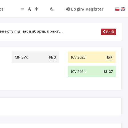
ct
Login/ Register
лекту під час виборів, практ…
Back
MNiSW:
N/D
ICV 2025:
E/P
ICV 2024:
83.27