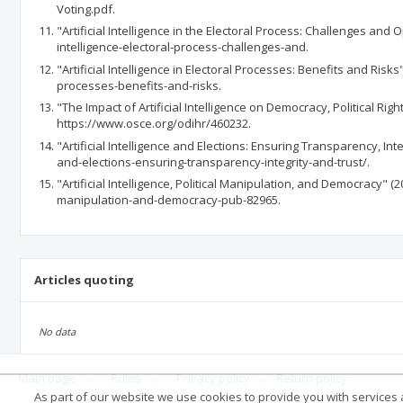
Voting.pdf.
"Artificial Intelligence in the Electoral Process: Challenges and
intelligence-electoral-process-challenges-and.
"Artificial Intelligence in Electoral Processes: Benefits and Risks
processes-benefits-and-risks.
"The Impact of Artificial Intelligence on Democracy, Political Ri
https://www.osce.org/odihr/460232.
"Artificial Intelligence and Elections: Ensuring Transparency, Inte
and-elections-ensuring-transparency-integrity-and-trust/.
"Artificial Intelligence, Political Manipulation, and Democracy" 
manipulation-and-democracy-pub-82965.
Articles quoting
No data
Main page
.
Rules
.
Privacy policy
.
Return policy
As part of our website we use cookies to provide you with services at