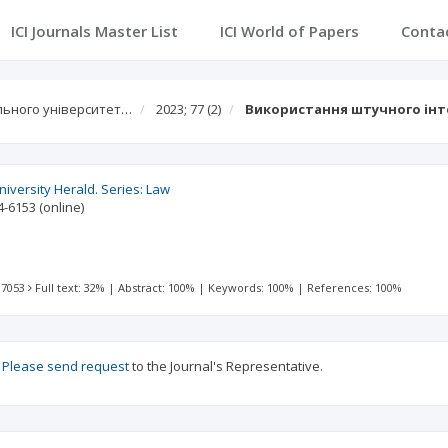
ICI Journals Master List
ICI World of Papers
Conta
льного університет…
2023; 77
(2)
Використання штучного інте
iversity Herald. Series: Law
4-6153
(online)
 7053
Full text: 32%
|
Abstract: 100%
|
Keywords: 100%
|
References: 100%
?
Please send request
to the Journal's Representative.