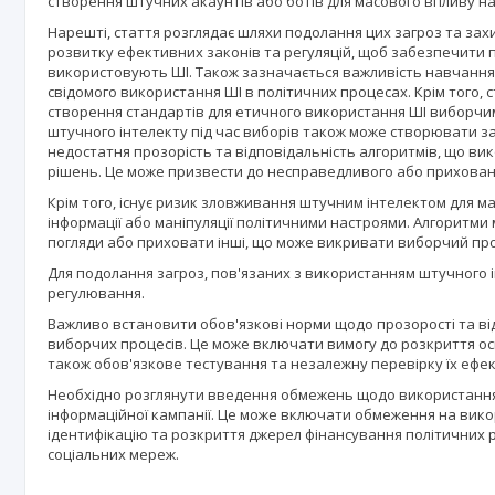
створення штучних акаунтів або ботів для масового впливу на
Нарешті, стаття розглядає шляхи подолання цих загроз та зах
розвитку ефективних законів та регуляцій, щоб забезпечити п
використовують ШІ. Також зазначається важливість навчання в
свідомого використання ШІ в політичних процесах. Крім того,
створення стандартів для етичного використання ШІ виборчи
штучного інтелекту під час виборів також може створювати з
недостатня прозорість та відповідальність алгоритмів, що в
рішень. Це може призвести до несправедливого або прихован
Крім того, існує ризик зловживання штучним інтелектом для 
інформації або маніпуляції політичними настроями. Алгоритми
погляди або приховати інші, що може викривати виборчий пр
Для подолання загроз, пов'язаних з використанням штучного 
регулювання.
Важливо встановити обов'язкові норми щодо прозорості та ві
виборчих процесів. Це може включати вимогу до розкриття осн
також обов'язкове тестування та незалежну перевірку їх ефек
Необхідно розглянути введення обмежень щодо використання ш
інформаційної кампанії. Це може включати обмеження на вико
ідентифікацію та розкриття джерел фінансування політичних
соціальних мереж.