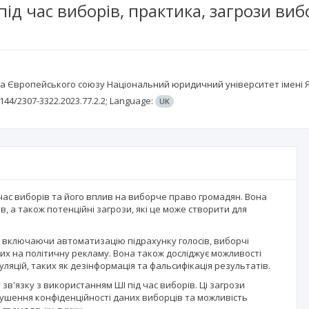
під час виборів, практика, загрози в
ва Європейського союзу Національний юридичний університет імені
144/2307-3322.2023.77.2.2;
Language:
UK
 час виборів та його вплив на виборче право громадян. Вона
, а також потенційні загрози, які це може створити для
в, включаючи автоматизацію підрахунку голосів, виборчі
их на політичну рекламу. Вона також досліджує можливості
яцій, таких як дезінформація та фальсифікація результатів.
 зв'язку з використанням ШІ під час виборів. Ці загрози
ушення конфіденційності даних виборців та можливість