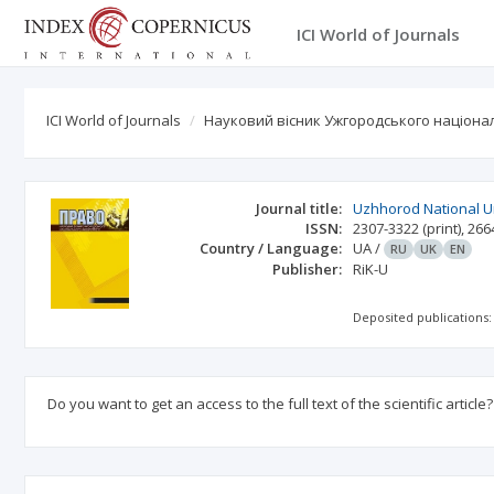
ICI World of Journals
ICI World of Journals
Науковий вісник Ужгородського націона
Journal title:
Uzhhorod National Un
ISSN:
2307-3322
(print)
,
266
Country / Language:
UA
/
RU
UK
EN
Publisher:
RiK-U
Deposited publications:
Do you want to get an access to the full text of the scientific article