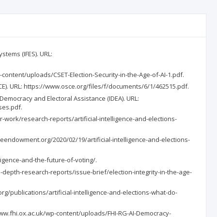
ystems (IFES). URL:
p-content/uploads/CSET-Election-Security-in-the-Age-of-AI-1.pdf.
OSCE). URL: https://www.osce.org/files/f/documents/6/1/462515.pdf.
or Democracy and Electoral Assistance (IDEA). URL:
ses.pdf.
r-work/research-reports/artificial-intelligence-and-elections-
gieendowment.org/2020/02/19/artificial-intelligence-and-elections-
lligence-and-the-future-of-voting/.
/in-depth-research-reports/issue-brief/election-integrity-in-the-age-
org/publications/artificial-intelligence-and-elections-what-do-
s://www.fhi.ox.ac.uk/wp-content/uploads/FHI-RG-AI-Democracy-