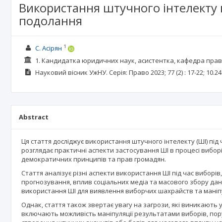
Використання штучного інтелекту 
подолання
1
С. Асірян
1. Кандидатка юридичних наук, асистентка, кафедра пра
Науковий вісник УжНУ. Серія: Право
2023; 77
(2)
: 17-22;
10.24
Abstract
Ця стаття досліджує використання штучного інтелекту (ШІ) під
розглядає практичні аспекти застосування ШІ в процесі виборів
демократичних принципів та прав громадян.
Стаття аналізує різні аспекти використання ШІ під час виборі
прогнозування, вплив соціальних медіа та масового збору дан
використання ШІ для виявлення виборчих шахрайств та маніпул
Однак, стаття також звертає увагу на загрози, які виникають у
включають можливість маніпуляції результатами виборів, пор