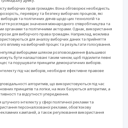
 громадську думку.
исту виборчих прав громадян. Вона обговорює необхідність
розорість, перевірку та безпеку виборчих процесів, які
иборців та політичних діячів щодо цих технологій та
 стаття розглядає значення міжнародного співробітництва та
ми органами та політичними акторами. Однак, використання
агрози для виборчого права громадян. Наприклад, можлива
икористовуються для аналізу виборчих даних та прийняття
ого впливу на виборчий процес та результати голосування.
маніпуляції виборцями шляхом розповсюдження фальшивої
 можуть бути налаштовані таким чином, щоб підсилити певні
оцес та порушувати принципи демократичних виборів.
інтелекту під час виборів, необхідне ефективне правове
дповідальності алгоритмів, що використовуються під час
овних принципів та логіки, на яких базуються алгоритми, а
тивності та відсутності упередження.
тучного інтелекту у сфері політичної реклами та
ристання персоналізованої реклами, обов'язкову
 рекламних кампаній, а також регулювання використання