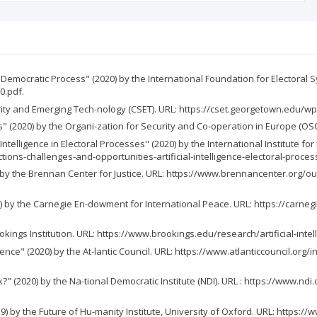
the Democratic Process" (2020) by the International Foundation for Electoral S
0.pdf.
curity and Emerging Tech-nology (CSET). URL: https://cset.georgetown.edu/w
nges" (2020) by the Organi-zation for Security and Co-operation in Europe (
Intelligence in Electoral Processes" (2020) by the International Institute f
ctions-challenges-and-opportunities-artificial-intelligence-electoral-proces
19) by the Brennan Center for Justice. URL: https://www.brennancenter.org/ou
020) by the Carnegie En-dowment for International Peace. URL: https://carne
rookings Institution. URL: https://www.brookings.edu/research/artificial-inte
ligence" (2020) by the At-lantic Council. URL: https://www.atlanticcouncil.org
?" (2020) by the Na-tional Democratic Institute (NDI). URL : https://www.ndi.
2019) by the Future of Hu-manity Institute, University of Oxford. URL: http