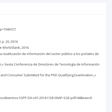
5&p=1044727.
 p. 20, 2014.
The World Bank, 2014.
la reutilización de información del sector público a los portales de
or,» Sexta Conferencia de Directores de Tecnología de Información
r and Consumer Submitted for the PhD Qualifying Examination.,»
iaDatosAbiertosv1GPP-DA-v01-20141128-SNAP-SGE.pdf/448eaec9-