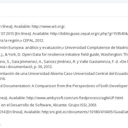
línea]. Available: http://www.w3.org/.
7 07 2015 [En línea]. Available: http://biblioguias.cepal.org/c.php?g=15954
a la región,» CEPAL, 2012.
a Unión Europea: análisis y evaluación,» Universidad Complutense de Madrid,
 J., & York, D. Open Data for resilience initiative field guide, Washington: 
ano, S., Saia Jimmenez, A., Sancez Jiménez, R. y Valle Gastaminza, F. d. «De 
ia i documentació, p. 36, 2012.
ementación de una Universidad Abierta Caso Universidad Central del Ecuad
016.
 and Documentation: A Comparison from the Perspectives of both Develope
 línea]. Available: http://www.ambysoft.com/uni-fiedprocess/agileUP.html.
es en el Desarrollo de Software, Alicante: Grupo ISSI, 2003.
 2014 [En línea]. Available: http:sni.gob.ec/documents/10180/410435/Gu
.