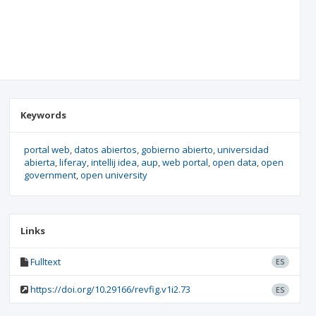
Keywords
portal web
datos abiertos
gobierno abierto
universidad
abierta
liferay
intellij idea
aup
web portal
open data
open
government
open university
Links
Fulltext
ES
https://doi.org/10.29166/revfig.v1i2.73
ES