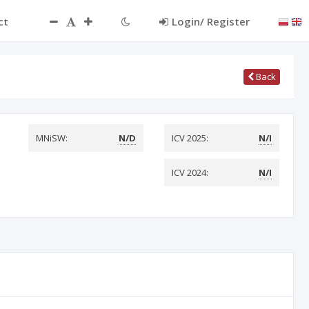
ct
Login/ Register
Back
MNiSW:
N/D
ICV 2025:
N/I
ICV 2024:
N/I