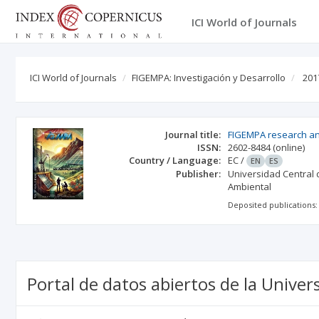
ICI World of Journals
ICI World of Journals
FIGEMPA: Investigación y Desarrollo
201
Journal title:
FIGEMPA research a
ISSN:
2602-8484
(online)
Country / Language:
EC
/
EN
ES
Publisher:
Universidad Central 
Ambiental
Deposited publications:
Portal de datos abiertos de la Univer