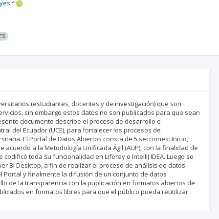
2
eyes
ES
ersitarios (estudiantes, docentes y de investigación) que son
servicios, sin embargo estos datos no son publicados para que sean
presente documento describe el proceso de desarrollo e
ral del Ecuador (UCE), para fortalecer los procesos de
taria. El Portal de Datos Abiertos consta de 5 secciones: Inicio,
e acuerdo a la Metodología Unificada Ágil (AUP), con la finalidad de
se codificó toda su funcionalidad en Liferay e IntelliJ IDEA. Luego se
r BI Desktop, a fin de realizar el proceso de análisis de datos
 Portal y finalmente la difusión de un conjunto de datos
llo de la transparencia con la publicación en formatos abiertos de
licados en formatos libres para que el público pueda reutilizar.