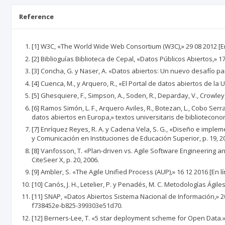
Reference
[1] W3C, «The World Wide Web Consortium (W3C),» 29 08 2012 [En 
[2] Biblioguías Biblioteca de Cepal, «Datos Públicos Abiertos,» 1
[3] Concha, G. y Naser, A. «Datos abiertos: Un nuevo desafío par
[4] Cuenca, M., y Arquero, R., «El Portal de datos abiertos de l
[5] Ghesquiere, F., Simpson, A., Soden, R., Deparday, V., Crowley,
[6] Ramos Simón, L. F., Arquero Aviles, R., Botezan, L., Cobo Serr
datos abiertos en Europa,» textos universitaris de biblioteconom
[7] Enríquez Reyes, R. A. y Cadena Vela, S. G., «Diseño e impl
y Comunicación en Instituciones de Educación Superior, p. 19, 2
[8] Vanfosson, T. «Plan-driven vs. Agile Software Engineering
CiteSeer X, p. 20, 2006.
[9] Ambler, S. «The Agile Unified Process (AUP),» 16 12 2016 [En
[10] Canós, J. H., Letelier, P. y Penadés, M. C. Metodologías Ágil
[11] SNAP, «Datos Abiertos Sistema Nacional de Información,»
f738452e-b825-399303e51d70.
[12] Berners-Lee, T. «5 star deployment scheme for Open Data.»