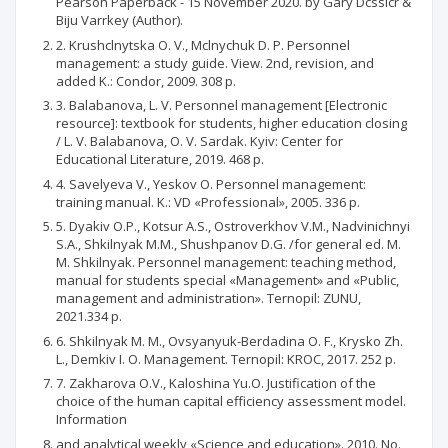
Pearson Paperback - 15 November 2020. by Gary Dcsslcr &
Biju Varrkey (Author).
2. Krushclnytska O. V., Mclnychuk D. P. Personnel
management: a study guide. View. 2nd, revision, and
added K.: Condor, 2009. 308 p.
3. Balabanova, L. V. Personnel management [Electronic
resource]: textbook for students, higher education closing
/ L. V. Balabanova, O. V. Sardak. Kyiv: Center for
Educational Literature, 2019. 468 p.
4. Savelyeva V., Yeskov O. Personnel management:
training manual. K.: VD «Professional», 2005. 336 p.
5. Dyakiv O.P., Kotsur A.S., Ostroverkhov V.M., Nadvinichnyi
S.A., Shkilnyak M.M., Shushpanov D.G. /for general ed. M.
M. Shkilnyak. Personnel management: teaching method,
manual for students special «Management» and «Public,
management and administration». Ternopil: ZUNU,
2021.334 p.
6. Shkilnyak M. M., Ovsyanyuk-Berdadina O. F., Krysko Zh.
L., Demkiv I. O. Management. Ternopil: KROC, 2017. 252 p.
7. Zakharova O.V., Kaloshina Yu.O. Justification of the
choice of the human capital efficiency assessment model.
Information
and analytical weekly «Science and education». 2010. No.