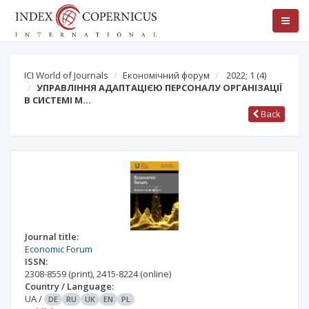
ICI World of Journals
Економічний форум
2022; 1
(4)
УПРАВЛІННЯ АДАПТАЦІЄЮ ПЕРСОНАЛУ ОРГАНІЗАЦІЇ
В СИСТЕМІ М…
Back
Journal title:
Economic Forum
ISSN:
2308-8559
(print)
,
2415-8224
(online)
Country / Language:
UA
/
DE
RU
UK
EN
PL