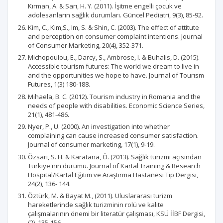
Kırman, A. & Sarı, H. Y. (2011). İşitme engelli çocuk ve
adolesanların sağlık durumları. Güncel Pediatri, 9(3), 85-92.
Kim, C., Kim,S., Im, S. & Shin, C. (2003). The effect of attitute
and perception on consumer complaint intentions. Journal
of Consumer Marketing, 20(4), 352-371.
Michopoulou, E., Darcy, S., Ambrose, I. & Buhalis, D. (2015).
Accessible tourism futures: The world we dream to live in
and the opportunities we hope to have. Journal of Tourısm
Futures, 1(3) 180-188.
Mihaela, B. C. (2012). Tourism industry in Romania and the
needs of people with disabilities. Economic Science Series,
21(1), 481-486.
Nyer, P., U. (2000). An investigation into whether
complaining can cause increased consumer satisfaction.
Journal of consumer marketing, 17(1), 9-19.
Özsarı, S. H. & Karatana, Ö. (2013). Sağlık turizmi açısından
Türkiye'nin durumu. Journal of Kartal Training & Research
Hospital/Kartal Eğitim ve Araştırma Hastanesi Tip Dergisi,
24(2), 136- 144.
Öztürk, M. & Bayat M., (2011). Uluslararası turizm
hareketlerinde sağlık turizminin rolü ve kalite
çalışmalarının önemi bir literatür çalışması, KSÜ İİBF Dergisi,
(2), 135-156.