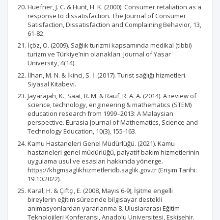
Huefner, J. C. & Hunt, H. K. (2000). Consumer retaliation as a
response to dissatisfaction. The Journal of Consumer
Satisfaction, Dissatisfaction and Complaining Behavior, 13,
61-82.
İçöz, O. (2009). Sağlık turizmi kapsamında medikal (tıbbi)
turizm ve Türkiye’nin olanakları. Journal of Yasar
University, 4(14).
İlhan, M. N. & İkinci, S. İ. (2017). Turist sağlığı hizmetleri.
Siyasal Kitabevi.
Jayarajah, K., Saat, R. M. & Rauf, R. A. A. (2014). A review of
science, technology, engineering & mathematics (STEM)
education research from 1999–2013: A Malaysian
perspective. Eurasia Journal of Mathematics, Science and
Technology Education, 10(3), 155-163.
Kamu Hastaneleri Genel Müdürlüğü. (2021). Kamu
hastaneleri genel müdürlüğü, palyatif bakım hizmetlerinin
uygulama usul ve esasları hakkında yönerge.
https://khgmsaglikhizmetleridb.saglik.gov.tr (Erişim Tarihi:
19.10.2022).
Karal, H. & Çiftçi, E. (2008, Mayıs 6-9), İşitme engelli
bireylerin eğitim sürecinde bilgisayar destekli
animasyonlardan yararlanma 8. Uluslararası Eğitim
Teknolojileri Konferansı, Anadolu Üniversitesi, Eskişehir.