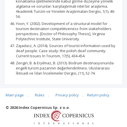
konaklama işletmelerinde kabul görme düzeyine yönelik
algılama ve sorunlar: karşılaştırmalı nitel bir araştırma.
Akademik Turizm ve Yönetim Araştırmaları Dergisi, 1(1), 46-
56.
Yoon, Y. (2002). Development of a structural model for
tourism destination competitiveness from stakeholders
perspectives. [Doctor of Philosophy Thesis], Virginia
Polytechnic Institute, State University.
Zajadacz, A. (2014). Sources of tourist information used by
deaf people. Case study: the polish deaf community.
Current Issues İn Tourism, 17(5), 434-454.
Zengin, B. & Eryılmaz, B. (2013). Bodrum destinasyonunda
engelli turizm pazarının değerlendirilmesi. Uluslararası
İktisadi ve İdari İncelemeler Dergisi, (11), 52-74.
Main page
.
Rules
.
Privacy policy
.
Return policy
Articles quoting
© 2026 Index Copernicus Sp. z o.o.
No data