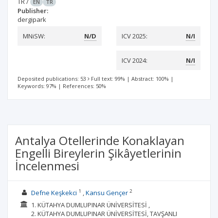
TR
/
EN
TR
Publisher:
dergipark
MNiSW:
N/D
ICV 2025:
N/I
ICV 2024:
N/I
Deposited publications: 53
Full text: 99%
|
Abstract: 100%
|
Keywords: 97%
|
References: 50%
Antalya Otellerinde Konaklayan
Engelli Bireylerin Şikâyetlerinin
İncelenmesi
1
2
Defne Keşkekci
Kansu Gençer
1. KÜTAHYA DUMLUPINAR ÜNİVERSİTESİ ,
2. KÜTAHYA DUMLUPINAR ÜNİVERSİTESİ, TAVŞANLI