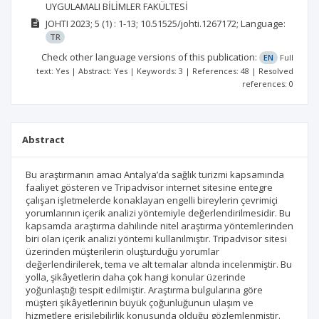
UYGULAMALI BİLİMLER FAKÜLTESİ
JOHTI
2023; 5
(1)
: 1-13;
10.51525/johti.1267172;
Language:
TR
Check other language versions of this publication:
EN
Full
text: Yes | Abstract: Yes | Keywords: 3 | References: 48 | Resolved
references: 0
Abstract
Bu araştırmanın amacı Antalya’da sağlık turizmi kapsamında
faaliyet gösteren ve Tripadvisor internet sitesine entegre
çalışan işletmelerde konaklayan engelli bireylerin çevrimiçi
yorumlarının içerik analizi yöntemiyle değerlendirilmesidir. Bu
kapsamda araştırma dahilinde nitel araştırma yöntemlerinden
biri olan içerik analizi yöntemi kullanılmıştır. Tripadvisor sitesi
üzerinden müşterilerin oluşturduğu yorumlar
değerlendirilerek, tema ve alt temalar altında incelenmiştir. Bu
yolla, şikâyetlerin daha çok hangi konular üzerinde
yoğunlaştığı tespit edilmiştir. Araştırma bulgularına göre
müşteri şikâyetlerinin büyük çoğunluğunun ulaşım ve
hizmetlere erişilebilirlik konusunda olduğu gözlemlenmiştir.