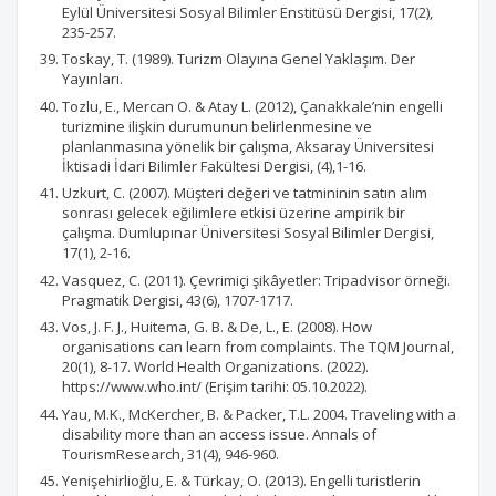
Eylül Üniversitesi Sosyal Bilimler Enstitüsü Dergisi, 17(2),
235-257.
Toskay, T. (1989). Turizm Olayına Genel Yaklaşım. Der
Yayınları.
Tozlu, E., Mercan O. & Atay L. (2012), Çanakkale’nin engelli
turizmine ilişkin durumunun belirlenmesine ve
planlanmasına yönelik bir çalışma, Aksaray Üniversitesi
İktisadi İdari Bilimler Fakültesi Dergisi, (4),1-16.
Uzkurt, C. (2007). Müşteri değeri ve tatmininin satın alım
sonrası gelecek eğilimlere etkisi üzerine ampirik bir
çalışma. Dumlupınar Üniversitesi Sosyal Bilimler Dergisi,
17(1), 2-16.
Vasquez, C. (2011). Çevrimiçi şikâyetler: Tripadvisor örneği.
Pragmatik Dergisi, 43(6), 1707-1717.
Vos, J. F. J., Huitema, G. B. & De, L., E. (2008). How
organisations can learn from complaints. The TQM Journal,
20(1), 8-17. World Health Organizations. (2022).
https://www.who.int/ (Erişim tarihi: 05.10.2022).
Yau, M.K., McKercher, B. & Packer, T.L. 2004. Traveling with a
disability more than an access issue. Annals of
TourismResearch, 31(4), 946-960.
Yenişehirlioğlu, E. & Türkay, O. (2013). Engelli turistlerin