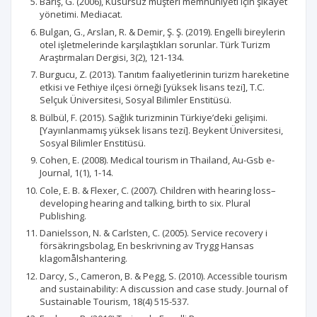
Barış, G. (2006), Kusursuz müşteri memnuniyeti için şikâyet
yönetimi. Mediacat.
Bulgan, G., Arslan, R. & Demir, Ş. Ş. (2019). Engelli bireylerin
otel işletmelerinde karşılaştıkları sorunlar. Türk Turizm
Araştırmaları Dergisi, 3(2), 121-134.
Burgucu, Z. (2013). Tanıtım faaliyetlerinin turizm hareketine
etkisi ve Fethiye ilçesi örneği [yüksek lisans tezi], T.C.
Selçuk Üniversitesi, Sosyal Bilimler Enstitüsü.
Bülbül, F. (2015). Sağlık turizminin Türkiye’deki gelişimi.
[Yayınlanmamış yüksek lisans tezi]. Beykent Üniversitesi,
Sosyal Bilimler Enstitüsü.
Cohen, E. (2008). Medical tourism in Thailand, Au-Gsb e-
Journal, 1(1), 1-14.
Cole, E. B. & Flexer, C. (2007). Children with hearing loss–
developing hearing and talking, birth to six. Plural
Publishing.
Danielsson, N. & Carlsten, C. (2005). Service recovery i
försäkringsbolag, En beskrivning av Trygg Hansas
klagomålshantering.
Darcy, S., Cameron, B. & Pegg, S. (2010). Accessible tourism
and sustainability: A discussion and case study. Journal of
Sustainable Tourism, 18(4) 515-537.