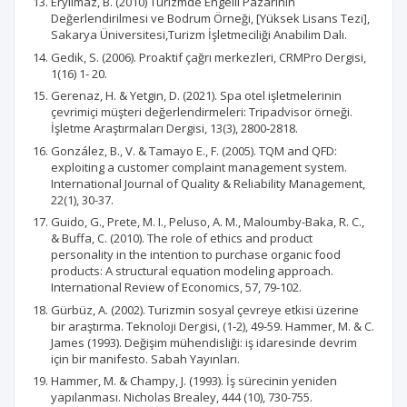
Eryılmaz, B. (2010) Turizmde Engelli Pazarının
Değerlendirilmesi ve Bodrum Örneği, [Yüksek Lisans Tezi],
Sakarya Üniversitesi,Turizm İşletmeciliği Anabilim Dalı.
Gedik, S. (2006). Proaktif çağrı merkezleri, CRMPro Dergisi,
1(16) 1- 20.
Gerenaz, H. & Yetgin, D. (2021). Spa otel işletmelerinin
çevrimiçi müşteri değerlendirmeleri: Tripadvisor örneği.
İşletme Araştırmaları Dergisi, 13(3), 2800-2818.
González, B., V. & Tamayo E., F. (2005). TQM and QFD:
exploiting a customer complaint management system.
International Journal of Quality & Reliability Management,
22(1), 30-37.
Guido, G., Prete, M. I., Peluso, A. M., Maloumby-Baka, R. C.,
& Buffa, C. (2010). The role of ethics and product
personality in the intention to purchase organic food
products: A structural equation modeling approach.
International Review of Economics, 57, 79-102.
Gürbüz, A. (2002). Turizmin sosyal çevreye etkisi üzerine
bir araştırma. Teknoloji Dergisi, (1-2), 49-59. Hammer, M. & C.
James (1993). Değişim mühendisliği: iş idaresinde devrim
için bir manifesto. Sabah Yayınları.
Hammer, M. & Champy, J. (1993). İş sürecinin yeniden
yapılanması. Nicholas Brealey, 444 (10), 730-755.