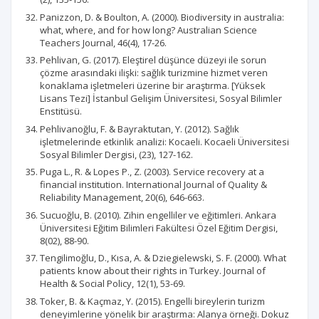
Panizzon, D. & Boulton, A. (2000). Biodiversity in australia:
what, where, and for how long? Australian Science
Teachers Journal, 46(4), 17-26.
Pehlivan, G. (2017). Eleştirel düşünce düzeyi ile sorun
çözme arasındaki ilişki: sağlık turizmine hizmet veren
konaklama işletmeleri üzerine bir araştırma. [Yüksek
Lisans Tezi] İstanbul Gelişim Üniversitesi, Sosyal Bilimler
Enstitüsü.
Pehlivanoğlu, F. & Bayraktutan, Y. (2012). Sağlık
işletmelerinde etkinlik analizi: Kocaeli. Kocaeli Üniversitesi
Sosyal Bilimler Dergisi, (23), 127-162.
Puga L., R. & Lopes P., Z. (2003). Service recovery at a
financial institution. International Journal of Quality &
Reliability Management, 20(6), 646-663.
Sucuoğlu, B. (2010). Zihin engelliler ve eğitimleri. Ankara
Üniversitesi Eğitim Bilimleri Fakültesi Özel Eğitim Dergisi,
8(02), 88-90.
Tengilimoğlu, D., Kısa, A. & Dziegielewski, S. F. (2000). What
patients know about their rights in Turkey. Journal of
Health & Social Policy, 12(1), 53-69.
Toker, B. & Kaçmaz, Y. (2015). Engelli bireylerin turizm
deneyimlerine yönelik bir araştırma: Alanya örneği. Dokuz