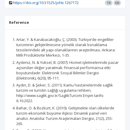
https://doi.org/10.51525/johti.1267172
TR
EN
Reference
Artar, Y. & Karabacakoğlu, Ç. (2003). Türkiye’de engelliler
turizminin geliştirilmesine yönelik olarak konaklama
tesislerindeki alt yapı olanaklarının araştırılması. Ankara:
Milli Prodüktivite Merkezi, 1-35.
Aydeniz, N. & Yüksel, B. (2007). Hizmet işletmelerinde pazar
açısından değer yaratmak: Finansal performansa etki
boyutundadır. Elektronik Sosyal Bilimler Dergisi
(Elektronik), 6(20), 95-111.
Aydın, D. & Şeker, S. (2011). Kamu hastanelerinde sağlık
turizmi ve turistin sağlığı uygulama rehberi,
http://www.saglik.gov.tr/SaglikTurizmi Erişim tarihi:
6.10.2022.
Bahar, O. & Bozkurt, K. (2010). Gelişmekte olan ülkelerde
turizm-ekonomik büyüme ilişkisi: Dinamik panel veri
analizi. Anatolia: Turizm Araştırmaları Dergisi, 21(2), 255-
265.