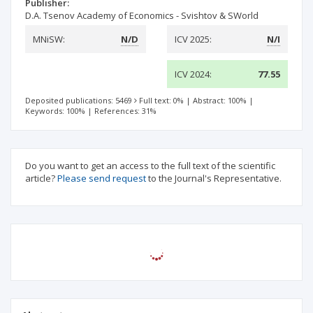
Publisher:
D.A. Tsenov Academy of Economics - Svishtov & SWorld
MNiSW:
N/D
ICV 2025:
N/I
ICV 2024:
77.55
Deposited publications: 5469
Full text: 0%
|
Abstract: 100%
|
Keywords: 100%
|
References: 31%
Do you want to get an access to the full text of the scientific
article?
Please send request
to the Journal's Representative.