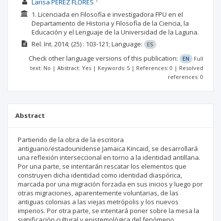
1
Larisa PÉREZ FLORES
1. Licenciada en Filosofía e investigadora FPU en el
Departamento de Historia y Filosofía de la Ciencia, la
Educación y el Lenguaje de la Universidad de la Laguna.
Rel. Int.
2014;
(25)
: 103-121;
Language:
ES
Check other language versions of this publication:
EN
Full
text: No | Abstract: Yes | Keywords: 5 | References: 0 | Resolved
references: 0
Abstract
Partiendo de la obra de la escritora
antiguano/estadounidense Jamaica Kincaid, se desarrollará
una reflexión interseccional en torno a la identidad antillana.
Por una parte, se intentarán rescatar los elementos que
construyen dicha identidad como identidad diaspórica,
marcada por una migración forzada en sus inicios y luego por
otras migraciones, aparentemente voluntarias, de las
antiguas colonias a las viejas metrópolis y los nuevos
imperios. Por otra parte, se intentará poner sobre la mesa la
significación cultural y epistemológica del fenómeno