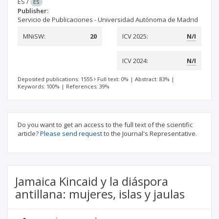
ES
/
ES
Publisher:
Servicio de Publicaciones - Universidad Autónoma de Madrid
MNiSW:
20
ICV 2025:
N/I
ICV 2024:
N/I
Deposited publications: 1555
Full text: 0%
|
Abstract: 83%
|
Keywords: 100%
|
References: 39%
Do you want to get an access to the full text of the scientific
article?
Please send request
to the Journal's Representative.
Jamaica Kincaid y la diáspora
antillana: mujeres, islas y jaulas