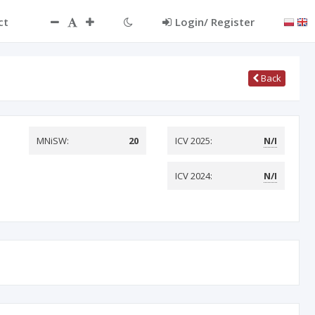
ct
Login/ Register
Back
MNiSW:
20
ICV 2025:
N/I
ICV 2024:
N/I