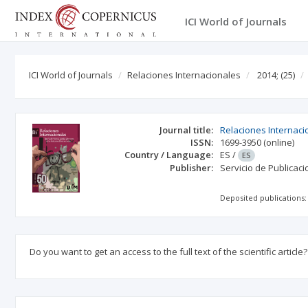
ICI World of Journals
ICI World of Journals
Relaciones Internacionales
2014;
(25)
Journal title:
Relaciones Internaci
ISSN:
1699-3950
(online)
Country / Language:
ES
/
ES
Publisher:
Servicio de Publicac
Deposited publications:
Do you want to get an access to the full text of the scientific article