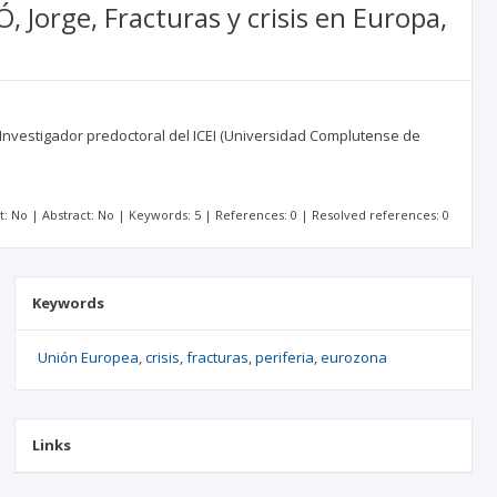
orge, Fracturas y crisis en Europa,
 Investigador predoctoral del ICEI (Universidad Complutense de
xt: No | Abstract: No | Keywords: 5 | References: 0 | Resolved references: 0
Keywords
Unión Europea
crisis
fracturas
periferia
eurozona
Links