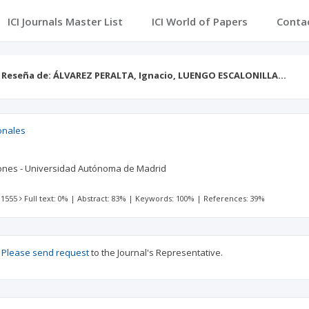
ICI Journals Master List
ICI World of Papers
Conta
Reseña de: ÁLVAREZ PERALTA, Ignacio, LUENGO ESCALONILLA…
onales
iones - Universidad Autónoma de Madrid
 1555
Full text: 0%
|
Abstract: 83%
|
Keywords: 100%
|
References: 39%
?
Please send request
to the Journal's Representative.