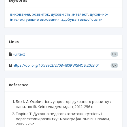
Keywords
виховання
розвиток
духовність
інтелект
духов- но-
інтелектуальне виховання
здобувач вищої освіти
Links
Fulltext
UK
https://doi.org/10.58962/2708-4809.WSNOS.2023.04
UK
Reference
Бех І. Д. Особистість у просторі духовного розвитку :
навч. посіб. Київ : Академвидав, 2012. 256 с.
Тюріна Т. Духовна педагогіка: витоки, сутність і
перспективи розвитку : монографія. Львів : Сполом,
2005. 276 с.