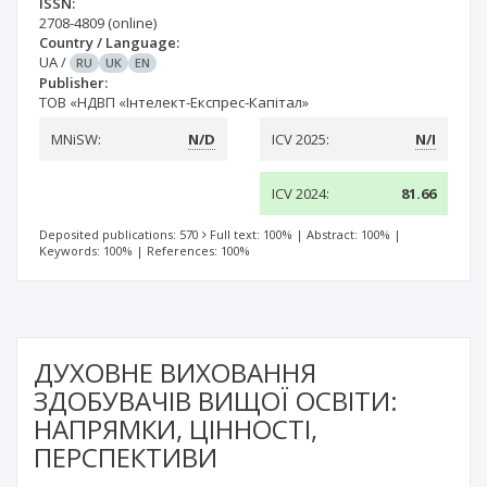
ISSN:
2708-4809
(online)
Country / Language:
UA
/
RU
UK
EN
Publisher:
ТОВ «НДВП «Інтелект-Експрес-Капітал»
MNiSW:
N/D
ICV 2025:
N/I
ICV 2024:
81.66
Deposited publications: 570
Full text: 100%
|
Abstract: 100%
|
Keywords: 100%
|
References: 100%
ДУХОВНЕ ВИХОВАННЯ
ЗДОБУВАЧІВ ВИЩОЇ ОСВІТИ:
НАПРЯМКИ, ЦІННОСТІ,
ПЕРСПЕКТИВИ