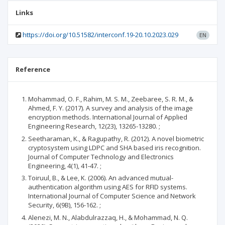
Links
https://doi.org/10.51582/interconf.19-20.10.2023.029
EN
Reference
Mohammad, O. F., Rahim, M. S. M., Zeebaree, S. R. M., &
Ahmed, F. Y. (2017). A survey and analysis of the image
encryption methods. International Journal of Applied
Engineering Research, 12(23), 13265-13280. ;
Seetharaman, K., & Ragupathy, R. (2012). A novel biometric
cryptosystem using LDPC and SHA based iris recognition.
Journal of Computer Technology and Electronics
Engineering, 4(1), 41-47. ;
Toiruul, B., & Lee, K. (2006). An advanced mutual-
authentication algorithm using AES for RFID systems.
International Journal of Computer Science and Network
Security, 6(9B), 156-162. ;
Alenezi, M. N., Alabdulrazzaq, H., & Mohammad, N. Q.