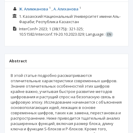
1
1
Ж. Алимжанова
А. Алиханова
1. Казахский Национальный Университет имени Аль-
Фараби; Республика Казахстан
InterConf+
2023; 1
(38(175))
: 321-325;
10.51582/interconf.19-20.10.2023.029;
Language:
EN
Abstract
В этой статье подробно рассматриваются
отличительные характеристики современных шифров.
Знание отличительных особенностей этих шифров
крайне важно, учитывая быстрое развитие методов
шифрования и растущий спрос на безопасную связь в
цифровую эпоху. Исследование начинается с объяснения
основополагающих идей, лежащих в основе
современных шифров, таких как замена, перестановка и
распространение. Ниже приводится тщательный анализ
расширенных функций, включая размер блока, длину
ключа и функции S-блоков и P-блоков. Кроме того,