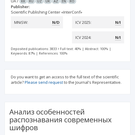
UA
/
KK
RU
UZ
UK
AZ
EN
RO
Publisher:
Scientific Publishing Center «InterConf»
MNiSW:
N/D
ICV 2025:
N/I
ICV 2024:
N/I
Deposited publications: 3833
Full text: 40%
|
Abstract: 100%
|
Keywords: 87%
|
References: 100%
Do you want to get an access to the full text of the scientific
article?
Please send request
to the Journal's Representative.
Анализ особенностей
распознавания современных
шифров