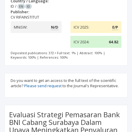
Country / Language:
ID
/
EN
ID
Publisher:
CV RIFAINSTITUT
MNiSW:
N/D
ICV 2025:
E/P
ICV 2024:
64.82
Deposited publications: 372
Full text: 1%
|
Abstract: 100%
|
Keywords: 100%
|
References: 100%
Do you want to get an access to the full text of the scientific
article?
Please send request
to the Journal's Representative.
Evaluasi Strategi Pemasaran Bank
BNI Cabang Surabaya Dalam
Upaya Meningkatkan Penyaluran