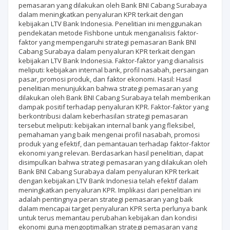
pemasaran yang dilakukan oleh Bank BNI Cabang Surabaya
dalam meningkatkan penyaluran KPR terkait dengan
kebijakan LTV Bank Indonesia. Penelitian ini menggunakan
pendekatan metode Fishbone untuk menganalisis faktor-
faktor yang mempengaruhi strategi pemasaran Bank BNI
Cabang Surabaya dalam penyaluran KPR terkait dengan
kebijakan LTV Bank Indonesia. Faktor-faktor yang dianalisis
meliputi: kebijakan internal bank, profil nasabah, persaingan
pasar, promosi produk, dan faktor ekonomi. Hasil: Hasil
penelitian menunjukkan bahwa strategi pemasaran yang
dilakukan oleh Bank BNI Cabang Surabaya telah memberikan
dampak positif terhadap penyaluran KPR. Faktor-faktor yang
berkontribusi dalam keberhasilan strategi pemasaran
tersebut meliputi: kebijakan internal bank yang fleksibel,
pemahaman yang baik mengenai profil nasabah, promosi
produk yang efektif, dan pemantauan terhadap faktor-faktor
ekonomi yang relevan. Berdasarkan hasil penelitian, dapat
disimpulkan bahwa strategi pemasaran yang dilakukan oleh
Bank BNI Cabang Surabaya dalam penyaluran KPR terkait
dengan kebijakan LTV Bank Indonesia telah efektif dalam
meningkatkan penyaluran KPR. Implikasi dari penelitian ini
adalah pentingnya peran strategi pemasaran yang baik
dalam mencapai target penyaluran KPR serta perlunya bank
untuk terus memantau perubahan kebijakan dan kondisi
ekonomi guna mengoptimalkan strategi pemasaran yang