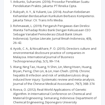
Arikunto, Suharsimi. (2016). Prosedur Penelitian Suatu
Pendekatan Praktis. Jakarta: PT Rineka Cipta.
Rukiyah, A. Y., & Yulianti, Lia. (2014). Asuhan Kebidanan
Kehamilan Berdasarkan Kurikulum Berbasis Kompetensi.
Jakarta Timur: CV. Trans Info Media.
Rohmawati, L. (2019). Pengaruh Pengawas dan Direksi
Wanita Terhadap Risiko Bank Dengan Kekuasaan CEO
Sebagai Variabel Pemoderasi (Studi Bank Umum
Indonesia). Syntax Literate; Jurnal Ilmiah Indonesia, 4(9),
26–42.
Ayoib, C. A., & Nosakhare, P. O. (2015). Directors culture and
environmental disclosure practice of companies in
Malaysia. International Journal of Business
Technopreneurship, 5(1), 99–114.
Wang, Ning Tao, Huang, Yi Shin, Lin, Meng Hsien, Huang,
Bryan, Perng, Chin Lin, & Lin, Han Chieh. (2016). Chronic
hepatitis B infection and risk of antituberculosis drug-
induced liver injury: Systematic review and meta-analysis.
Journal of the Chinese Medical Association, 79(7), 368–374
Roeva, O. (2012). Real-World Applications of Genetic
Algorithm. In International Conference on Chemical and
Material Engineering. Semarang, Indonesia: Department of
Chemical Engineering, Diponegoro University