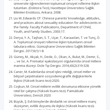
üniversite öğrencilerinin toplumsal cinsiyet rollerine ilişkin
tutumları. (Doktora Tezi), Hacettepe Üniversitesi Sağlık
Bilimleri Enstitüsü, Ankara; 2008.
Liu W, Edwards CP. Chinese parents’ knowledge, attitudes,
and practices about sexuality education for adolescents in
the family. Faculty Publications, Department of Child,
Youth, and Family Studies. 2003;17.
Derya, Y. A., Taşhan, S. T., Uçar, T., Karaaslan, T. ve Tunç, Ö.
A. Toplumsal cinsiyet rollerine ilişkin tutumların cinsel
tabulara etkisi. Gümüşhane Üniversitesi Sağlık Bilimleri
Dergisi. 2017;6(1):1-8.
Güneş, M., Akçalı, H., Dede, O., Okan, A., Bulut, M., Demir, S.,
... ve Sır, A. Prematür ejakülasyon olgularında cinsel mitlere
inanma düzeyi. Dicle Tıp Dergisi. 2016;43(2):319-328.
Caner, M. Kadınlarda cinsel işlev niteliği, cinsel mitler ve
bilişsel çarpıtmaların sosyodemografik değişkenlerle
ilişkisi (Yüksek lisans tezi) 2020.
Coşkun, M. Cinsel mitlerin evlilik dorumuna etkisine yönelik
nitel bir çalışma (Yüksek lisans tezi). Pamukkale
Üniversitesi, Denizli 2020.
Büyük, Ş. Evli bireylerde dindarlık ve cinsel mitlere inanç
düzeyinin, evlilik doyumu ile ilişkisi (Yüksek lisans tezi).