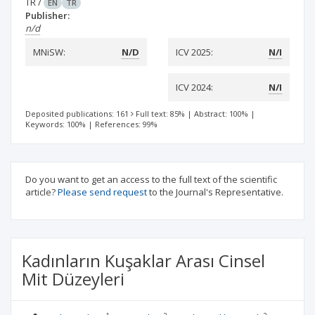
TR
/
EN
TR
Publisher:
n/d
MNiSW:
N/D
ICV 2025:
N/I
ICV 2024:
N/I
Deposited publications: 161
Full text: 85%
|
Abstract: 100%
|
Keywords: 100%
|
References: 99%
Do you want to get an access to the full text of the scientific
article?
Please send request
to the Journal's Representative.
Kadınların Kuşaklar Arası Cinsel
Mit Düzeyleri