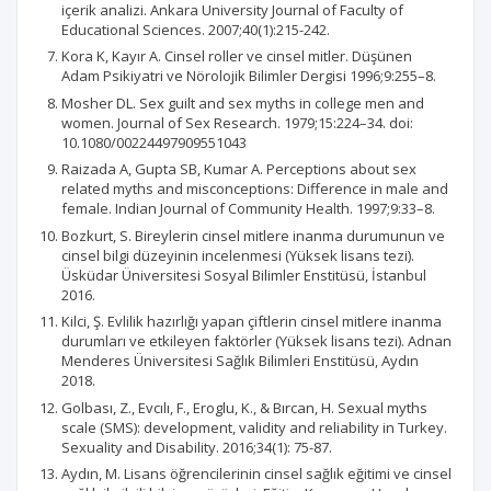
içerik analizi. Ankara University Journal of Faculty of
Educational Sciences. 2007;40(1):215-242.
Kora K, Kayır A. Cinsel roller ve cinsel mitler. Düşünen
Adam Psikiyatri ve Nörolojik Bilimler Dergisi 1996;9:255–8.
Mosher DL. Sex guilt and sex myths in college men and
women. Journal of Sex Research. 1979;15:224–34. doi:
10.1080/00224497909551043
Raizada A, Gupta SB, Kumar A. Perceptions about sex
related myths and misconceptions: Difference in male and
female. Indian Journal of Community Health. 1997;9:33–8.
Bozkurt, S. Bireylerin cinsel mitlere inanma durumunun ve
cinsel bilgi düzeyinin incelenmesi (Yüksek lisans tezi).
Üsküdar Üniversitesi Sosyal Bilimler Enstitüsü, İstanbul
2016.
Kilci, Ş. Evlilik hazırlığı yapan çiftlerin cinsel mitlere inanma
durumları ve etkileyen faktörler (Yüksek lisans tezi). Adnan
Menderes Üniversitesi Sağlık Bilimleri Enstitüsü, Aydın
2018.
Golbası, Z., Evcılı, F., Eroglu, K., & Bırcan, H. Sexual myths
scale (SMS): development, validity and reliability in Turkey.
Sexuality and Disability. 2016;34(1): 75-87.
Aydın, M. Lisans öğrencilerinin cinsel sağlık eğitimi ve cinsel