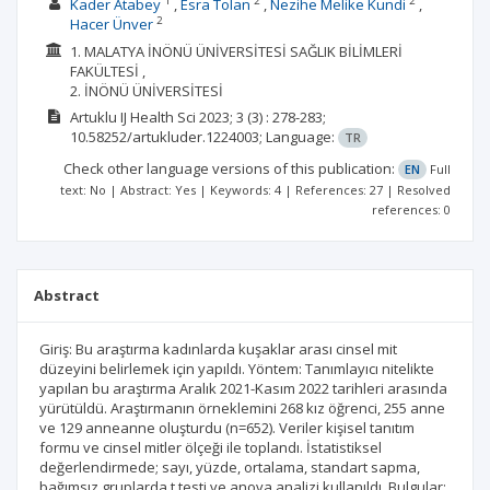
1
2
2
Kader Atabey
Esra Tolan
Nezihe Melike Kundi
2
Hacer Ünver
1. MALATYA İNÖNÜ ÜNİVERSİTESİ SAĞLIK BİLİMLERİ
FAKÜLTESİ ,
2. İNÖNÜ ÜNİVERSİTESİ
Artuklu IJ Health Sci
2023; 3
(3)
: 278-283;
10.58252/artukluder.1224003;
Language:
TR
Check other language versions of this publication:
EN
Full
text: No | Abstract: Yes | Keywords: 4 | References: 27 | Resolved
references: 0
Abstract
Giriş: Bu araştırma kadınlarda kuşaklar arası cinsel mit
düzeyini belirlemek için yapıldı. Yöntem: Tanımlayıcı nitelikte
yapılan bu araştırma Aralık 2021-Kasım 2022 tarihleri arasında
yürütüldü. Araştırmanın örneklemini 268 kız öğrenci, 255 anne
ve 129 anneanne oluşturdu (n=652). Veriler kişisel tanıtım
formu ve cinsel mitler ölçeği ile toplandı. İstatistiksel
değerlendirmede; sayı, yüzde, ortalama, standart sapma,
bağımsız gruplarda t testi ve anova analizi kullanıldı. Bulgular: