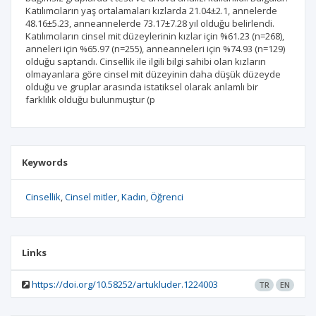
Katılımcıların yaş ortalamaları kızlarda 21.04±2.1, annelerde
48.16±5.23, anneannelerde 73.17±7.28 yıl olduğu belirlendi.
Katılımcıların cinsel mit düzeylerinin kızlar için %61.23 (n=268),
anneleri için %65.97 (n=255), anneanneleri için %74.93 (n=129)
olduğu saptandı. Cinsellik ile ilgili bilgi sahibi olan kızların
olmayanlara göre cinsel mit düzeyinin daha düşük düzeyde
olduğu ve gruplar arasında istatiksel olarak anlamlı bir
farklılık olduğu bulunmuştur (p
Keywords
Cinsellik
Cinsel mitler
Kadın
Öğrenci
Links
https://doi.org/10.58252/artukluder.1224003
TR
EN