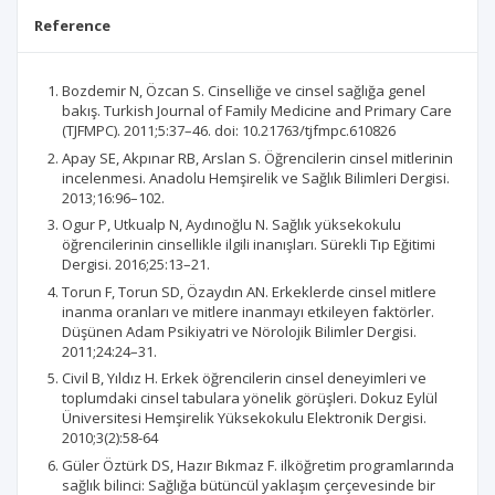
Reference
Bozdemir N, Özcan S. Cinselliğe ve cinsel sağlığa genel
bakış. Turkish Journal of Family Medicine and Primary Care
(TJFMPC). 2011;5:37–46. doi: 10.21763/tjfmpc.610826
Apay SE, Akpınar RB, Arslan S. Öğrencilerin cinsel mitlerinin
incelenmesi. Anadolu Hemşirelik ve Sağlık Bilimleri Dergisi.
2013;16:96–102.
Ogur P, Utkualp N, Aydınoğlu N. Sağlık yüksekokulu
öğrencilerinin cinsellikle ilgili inanışları. Sürekli Tıp Eğitimi
Dergisi. 2016;25:13–21.
Torun F, Torun SD, Özaydın AN. Erkeklerde cinsel mitlere
inanma oranları ve mitlere inanmayı etkileyen faktörler.
Düşünen Adam Psikiyatri ve Nörolojik Bilimler Dergisi.
2011;24:24–31.
Civil B, Yıldız H. Erkek öğrencilerin cinsel deneyimleri ve
toplumdaki cinsel tabulara yönelik görüşleri. Dokuz Eylül
Üniversitesi Hemşirelik Yüksekokulu Elektronik Dergisi.
2010;3(2):58-64
Güler Öztürk DS, Hazır Bıkmaz F. ilköğretim programlarında
sağlık bilinci: Sağlığa bütüncül yaklaşım çerçevesinde bir