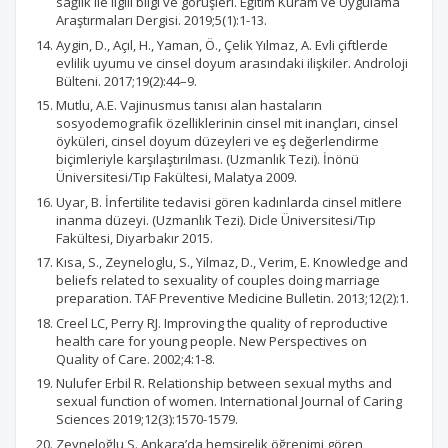
sağlık ile ilgili bilgi ve görüşleri. Eğitim Kuram ve Uygulama
Araştırmaları Dergisi. 2019;5(1):1-13.
Aygin, D., Açıl, H., Yaman, Ö., Çelik Yılmaz, A. Evli çiftlerde
evlilik uyumu ve cinsel doyum arasındaki ilişkiler. Androloji
Bülteni. 2017;19(2):44–9.
Mutlu, A.E. Vajinusmus tanısı alan hastaların
sosyodemografik özelliklerinin cinsel mit inançları, cinsel
öyküleri, cinsel doyum düzeyleri ve eş değerlendirme
biçimleriyle karşılaştırılması. (Uzmanlık Tezi). İnönü
Üniversitesi/Tıp Fakültesi, Malatya 2009.
Uyar, B. İnfertilite tedavisi gören kadınlarda cinsel mitlere
inanma düzeyi. (Uzmanlık Tezi). Dicle Üniversitesi/Tıp
Fakültesi, Diyarbakır 2015.
Kısa, S., Zeyneloglu, S., Yilmaz, D., Verim, E. Knowledge and
beliefs related to sexuality of couples doing marriage
preparation. TAF Preventive Medicine Bulletin. 2013;12(2):1.
Creel LC, Perry RJ. Improving the quality of reproductive
health care for young people. New Perspectives on
Quality of Care. 2002;4:1-8.
Nulufer Erbil R. Relationship between sexual myths and
sexual function of women. International Journal of Caring
Sciences 2019;12(3):1570-1579.
Zeyneloğlu S. Ankara’da hemşirelik öğrenimi gören