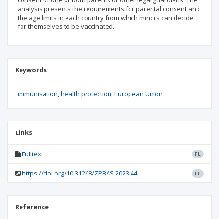
consent of one or both parents or other legal guardians. The
analysis presents the requirements for parental consent and
the age limits in each country from which minors can decide
for themselves to be vaccinated.
Keywords
immunisation
health protection
European Union
Links
Fulltext
PL
https://doi.org/10.31268/ZPBAS.2023.44
PL
Reference