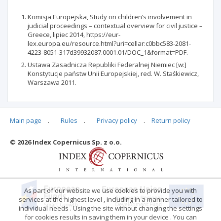
Komisja Europejska, Study on children’s involvement in
judicial proceedings – contextual overview for civil justice –
Greece, lipiec 2014, https://eur-
lex.europa.eu/resource.html?uri=cellar:c0bbc583-2081-
4223-8051-317d39932087.0001.01/DOC_1&format=PDF.
Ustawa Zasadnicza Republiki Federalnej Niemiec [w:]
Konstytucje państw Unii Europejskiej, red. W. Staśkiewicz,
Warszawa 2011.
Main page
.
Rules
.
Privacy policy
.
Return policy
Articles quoting
© 2026 Index Copernicus Sp. z o.o.
No data
As part of our website we use cookies to provide you with
services at the highest level , including in a manner tailored to
individual needs . Using the site without changing the settings
for cookies results in saving them in your device . You can