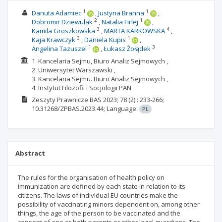
1
1
Danuta Adamiec
Justyna Branna
2
1
Dobromir Dziewulak
Natalia Firlej
3
4
Kamila Groszkowska
MARTA KARKOWSKA
3
1
Kaja Krawczyk
Daniela Kupis
1
3
Angelina Tazuszel
Łukasz Żołądek
1. Kancelaria Sejmu, Biuro Analiz Sejmowych ,
2. Uniwersytet Warszawski ,
3. Kancelaria Sejmu. Biuro Analiz Sejmowych ,
4. Instytut Filozofii i Socjologii PAN
Zeszyty Prawnicze BAS
2023; 78
(2)
: 233-266;
10.31268/ZPBAS.2023.44;
Language:
PL
Abstract
The rules for the organisation of health policy on
immunization are defined by each state in relation to its
citizens. The laws of individual EU countries make the
possibility of vaccinating minors dependent on, among other
things, the age of the person to be vaccinated and the