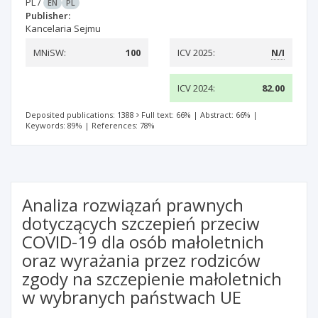
PL
/
EN
PL
Publisher:
Kancelaria Sejmu
MNiSW:
100
ICV 2025:
N/I
ICV 2024:
82.00
Deposited publications: 1388
Full text: 66%
|
Abstract: 66%
|
Keywords: 89%
|
References: 78%
Analiza rozwiązań prawnych
dotyczących szczepień przeciw
COVID-19 dla osób małoletnich
oraz wyrażania przez rodziców
zgody na szczepienie małoletnich
w wybranych państwach UE