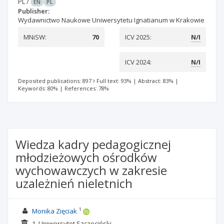
PL
/
EN
PL
Publisher:
Wydawnictwo Naukowe Uniwersytetu Ignatianum w Krakowie
MNiSW:
70
ICV 2025:
N/I
ICV 2024:
N/I
Deposited publications: 897
Full text: 93%
|
Abstract: 83%
|
Keywords: 80%
|
References: 78%
Wiedza kadry pedagogicznej
młodzieżowych ośrodków
wychowawczych w zakresie
uzależnień nieletnich
1
Monika Zięciak
1. Uniwersytet Szczeciński