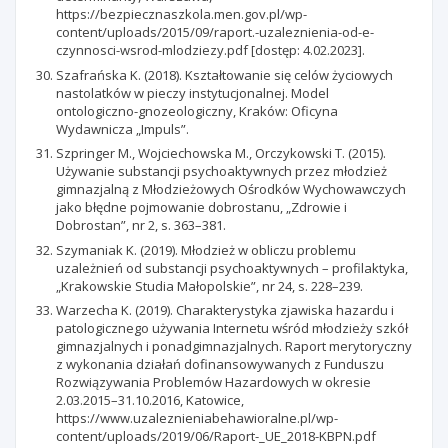
https://bezpiecznaszkola.men.gov.pl/wp-
content/uploads/2015/09/raport.-uzaleznienia-od-e-
czynnosci-wsrod-mlodziezy.pdf [dostęp: 4.02.2023].
Szafrańska K. (2018). Kształtowanie się celów życiowych
nastolatków w pieczy instytucjonalnej. Model
ontologiczno-gnozeologiczny, Kraków: Oficyna
Wydawnicza „Impuls”.
Szpringer M., Wojciechowska M., Orczykowski T. (2015).
Używanie substancji psychoaktywnych przez młodzież
gimnazjalną z Młodzieżowych Ośrodków Wychowawczych
jako błędne pojmowanie dobrostanu, „Zdrowie i
Dobrostan”, nr 2, s. 363–381.
Szymaniak K. (2019). Młodzież w obliczu problemu
uzależnień od substancji psychoaktywnych – profilaktyka,
„Krakowskie Studia Małopolskie”, nr 24, s. 228–239.
Warzecha K. (2019). Charakterystyka zjawiska hazardu i
patologicznego używania Internetu wśród młodzieży szkół
gimnazjalnych i ponadgimnazjalnych. Raport merytoryczny
z wykonania działań dofinansowywanych z Funduszu
Rozwiązywania Problemów Hazardowych w okresie
2.03.2015–31.10.2016, Katowice,
https://www.uzaleznieniabehawioralne.pl/wp-
content/uploads/2019/06/Raport-_UE_2018-KBPN.pdf