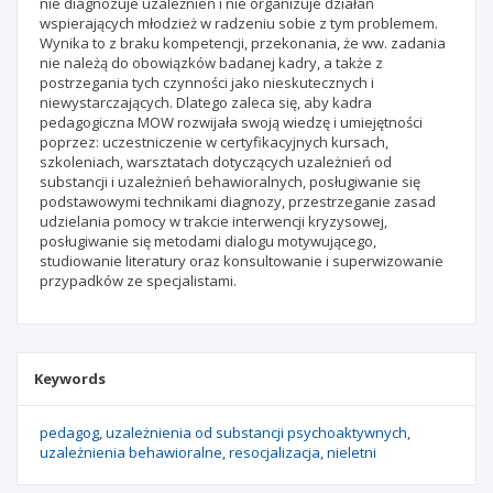
nie diagnozuje uzależnień i nie organizuje działań
wspierających młodzież w radzeniu sobie z tym problemem.
Wynika to z braku kompetencji, przekonania, że ww. zadania
nie należą do obowiązków badanej kadry, a także z
postrzegania tych czynności jako nieskutecznych i
niewystarczających. Dlatego zaleca się, aby kadra
pedagogiczna MOW rozwijała swoją wiedzę i umiejętności
poprzez: uczestniczenie w certyfikacyjnych kursach,
szkoleniach, warsztatach dotyczących uzależnień od
substancji i uzależnień behawioralnych, posługiwanie się
podstawowymi technikami diagnozy, przestrzeganie zasad
udzielania pomocy w trakcie interwencji kryzysowej,
posługiwanie się metodami dialogu motywującego,
studiowanie literatury oraz konsultowanie i superwizowanie
przypadków ze specjalistami.
Keywords
pedagog
uzależnienia od substancji psychoaktywnych
uzależnienia behawioralne
resocjalizacja
nieletni