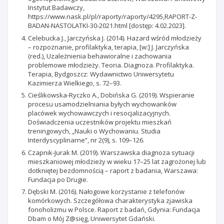
Instytut Badawczy,
https://www.nask.pl/pl/raporty/raporty/4295,RAPORT-Z-
BADAN-NASTOLATKI-30-2021.html [dostęp: 4.02.2023].
Celebucka J., Jarczyńska J. (2014). Hazard wśród młodzieży
– rozpoznanie, profilaktyka, terapia, [w:] J. Jarczyńska
(red.), Uzależnienia behawioralne i zachowania
problemowe młodzieży. Teoria. Diagnoza. Profilaktyka.
Terapia, Bydgoszcz: Wydawnictwo Uniwersytetu
Kazimierza Wielkiego, s. 72–93.
Cieślikowska-Ryczko A., Dobińska G. (2019). Wspieranie
procesu usamodzielniania byłych wychowanków
placówek wychowawczych i resocjalizacyjnych.
Doświadczenia uczestników projektu mieszkań
treningowych, „Nauki o Wychowaniu. Studia
Interdyscyplinarne”, nr 2(9), s. 109–126.
Czapnik-Jurak M. (2019). Warszawska diagnoza sytuacji
mieszkaniowej młodzieży w wieku 17–25 lat zagrożonej lub
dotkniętej bezdomnością – raport z badania, Warszawa:
Fundacja po Drugie.
Dębski M. (2016). Nałogowe korzystanie z telefonów
komórkowych. Szczegółowa charakterystyka zjawiska
fonoholizmu w Polsce. Raport z badań, Gdynia: Fundacja
Dbam o Mój Z@sięg, Uniwersytet Gdański.