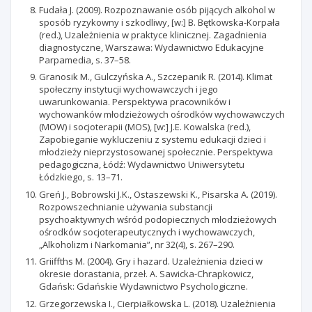
Fudała J. (2009). Rozpoznawanie osób pijących alkohol w
sposób ryzykowny i szkodliwy, [w:] B. Bętkowska-Korpała
(red.), Uzależnienia w praktyce klinicznej. Zagadnienia
diagnostyczne, Warszawa: Wydawnictwo Edukacyjne
Parpamedia, s. 37–58.
Granosik M., Gulczyńska A., Szczepanik R. (2014). Klimat
społeczny instytucji wychowawczych i jego
uwarunkowania. Perspektywa pracowników i
wychowanków młodzieżowych ośrodków wychowawczych
(MOW) i socjoterapii (MOS), [w:] J.E. Kowalska (red.),
Zapobieganie wykluczeniu z systemu edukacji dzieci i
młodzieży nieprzystosowanej społecznie. Perspektywa
pedagogiczna, Łódź: Wydawnictwo Uniwersytetu
Łódzkiego, s. 13–71.
Greń J., Bobrowski J.K., Ostaszewski K., Pisarska A. (2019).
Rozpowszechnianie używania substancji
psychoaktywnych wśród podopiecznych młodzieżowych
ośrodków socjoterapeutycznych i wychowawczych,
„Alkoholizm i Narkomania”, nr 32(4), s. 267–290.
Griiffths M. (2004). Gry i hazard. Uzależnienia dzieci w
okresie dorastania, przeł. A. Sawicka-Chrapkowicz,
Gdańsk: Gdańskie Wydawnictwo Psychologiczne.
Grzegorzewska I., Cierpiałkowska L. (2018). Uzależnienia