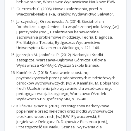
behawioralne, Warszawa: Wydawnictwo Naukowe PWN.
Guerreschi C. (2006). Nowe uzależnienia, przeł. A.
Wieczorek-Niebielska, Kraków: Wydawnictwo Salwator.
Jarczyńska J., Orzechowska A. (2014). Siecioholizm i
fonoholizm zagrożeniem dla współczesnej młodzieży, [w:]
J. Jarczyńska (red.), Uzależnienia behawioralne i
zachowania problemowe młodzieży. Teoria. Diagnoza.
Profilaktyka. Terapia, Bydgoszcz: Wydawnictwo
Uniwersytetu Kazimierza Wielkiego, s. 121–146.
Jędrzejko M., Jabłoński P. (2012). Narkotyki i środki
zastępcze, Warszawa–Dąbrowa Górnicza: Oficyna
Wydawnicza ASPRA-JR, Wyższa Szkoła Biznesu.
Kamiński A. (2018). Stosowanie substancji
psychoaktywnych przez podopiecznych młodzieżowych
ośrodków wychowawczych, [w:] A. Kamiński, M. Dobijański
(red.), Uzależnienia jako wyzwanie dla współczesnego
pedagoga resocjalizacyjnego, Warszawa: Ośrodek
Wydawniczo-Poligraficzny SIM, s. 35–46.
Kilińska-Pękacz A. (2020). Przestępstwa narkotykowe
popełniane przez nieletnich oraz środki wychowawcze
orzekane wobec nich, [w:] E.W. Pływaczewski, E.
Jurgielewicz-Delegacz, D. Dajnowicz-Piesiecka (red.),
Przestępczość XXI wieku. Szanse i wyzwania dla