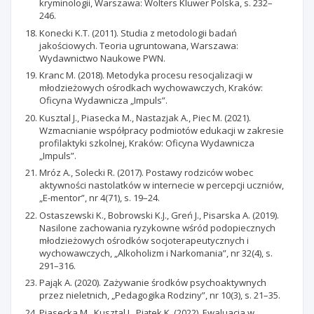
kryminologii, Warszawa: Wolters Kluwer Polska, s. 232–
246.
Konecki K.T. (2011). Studia z metodologii badań
jakościowych. Teoria ugruntowana, Warszawa:
Wydawnictwo Naukowe PWN.
Kranc M. (2018). Metodyka procesu resocjalizacji w
młodzieżowych ośrodkach wychowawczych, Kraków:
Oficyna Wydawnicza „Impuls”.
Kusztal J., Piasecka M., Nastazjak A., Piec M. (2021).
Wzmacnianie współpracy podmiotów edukacji w zakresie
profilaktyki szkolnej, Kraków: Oficyna Wydawnicza
„Impuls”.
Mróz A., Solecki R. (2017). Postawy rodziców wobec
aktywności nastolatków w internecie w percepcji uczniów,
„E-mentor”, nr 4(71), s. 19–24.
Ostaszewski K., Bobrowski K.J., Greń J., Pisarska A. (2019).
Nasilone zachowania ryzykowne wśród podopiecznych
młodzieżowych ośrodków socjoterapeutycznych i
wychowawczych, „Alkoholizm i Narkomania”, nr 32(4), s.
291–316.
Pająk A. (2020). Zażywanie środków psychoaktywnych
przez nieletnich, „Pedagogika Rodziny”, nr 10(3), s. 21–35.
Piasecka M., Kusztal J., Piątek K. (2022). Ewaluacja w