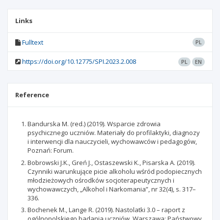
Links
Fulltext
PL
https://doi.org/10.12775/SPI.2023.2.008
PL
EN
Reference
Bandurska M. (red.) (2019). Wsparcie zdrowia
psychicznego uczniów. Materiały do profilaktyki, diagnozy
i interwencji dla nauczycieli, wychowawców i pedagogów,
Poznań: Forum.
Bobrowski J.K., Greń J., Ostaszewski K., Pisarska A. (2019).
Czynniki warunkujące picie alkoholu wśród podopiecznych
młodzieżowych ośrodków socjoterapeutycznych i
wychowawczych, „Alkohol i Narkomania”, nr 32(4), s. 317–
336.
Bochenek M., Lange R. (2019). Nastolatki 3.0 – raport z
ogólnopolskiego badania uczniów, Warszawa: Państwowy