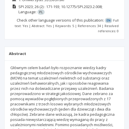
SPI
2023; 26
(2)
: 171-193;
10.12775/SPI.2023.2.008;
Language:
PL
Check other language versions of this publication:
EN
Full
text: Yes | Abstract: Yes | Keywords: 5 | References: 34 | Resolved
references: 0
Abstract
Głównym celem badań było rozpoznanie wiedzy kadry
pedagogicznej młodzieżowych ośrodków wychowawczych
(MOW) na temat uzależnień nieletnich od substancji oraz
uzależnień behawioralnych, jak i sposobów reagowania
przez nich na doświadczane przejawy uzależnień. Badania
przeprowadzono w strategii jakościowej. Dane zebrano za
pomocą wywiadów pogłębionych przeprowadzonych z 17
pracownikami z trzech losowo wybranych młodzieżowych
ośrodków wychowawczych (jeden dla dziewcząt i dwa dla
chłopców). Zebrane dane wskazują, że kadra pedagogiczna
posiada niewystarczającą wiedzę wymaganą do pracy z
uzależnionymi nieletnimi. Pomimo posiadanych możliwości,