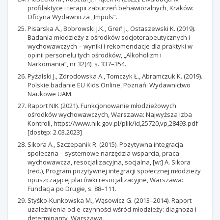
profilaktyce i terapii zaburzeń behawioralnych, Kraków:
Oficyna Wydawnicza „Impuls”.
Pisarska A., Bobrowski J.K., Greń J., Ostaszewski K. (2019).
Badania młodzieży z ośrodków socjoterapeutycznych i
wychowawczych – wyniki i rekomendacje dla praktyki w
opinii personelu tych ośrodków, „Alkoholizm i
Narkomania”, nr 32(4), s. 337–354.
Pyżalski J., Zdrodowska A., Tomczyk Ł., Abramczuk K. (2019).
Polskie badanie EU Kids Online, Poznań: Wydawnictwo
Naukowe UAM.
Raport NIK (2021). Funkcjonowanie młodzieżowych
ośrodków wychowawczych, Warszawa: Najwyższa Izba
Kontroli, https://www.nik.gov.pl/plik/id,25720,vp,28493.pdf
[dostęp: 2.03.2023]
Sikora A., Szczepanik R. (2015). Pozytywna integracja
społeczna – systemowe narzędzia wsparcia, praca
wychowawcza, resocjalizacyjna, socjalna, [w:] A. Sikora
(red.), Program pozytywnej integracji społecznej młodzieży
opuszczającej placówki resocjalizacyjne, Warszawa:
Fundacja po Drugie, s. 88–111.
Styśko-Kunkowska M., Wąsowicz G. (2013–2014). Raport
uzależnienia od e-czynności wśród młodzieży: diagnoza i
determinanty, Warszawa,