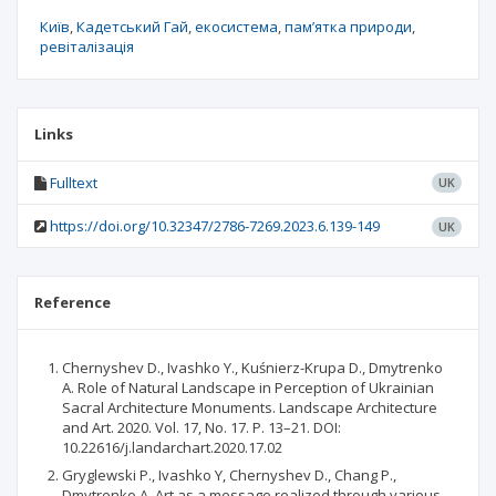
Київ
Кадетський Гай
екосистема
пам’ятка природи
ревіталізація
Links
Fulltext
UK
https://doi.org/10.32347/2786-7269.2023.6.139-149
UK
Reference
Chernyshev D., Ivashko Y., Kuśnierz-Krupa D., Dmytrenko
A. Role of Natural Landscape in Perception of Ukrainian
Sacral Architecture Monuments. Landscape Architecture
and Art. 2020. Vol. 17, No. 17. Р. 13–21. DOI:
10.22616/j.landarchart.2020.17.02
Gryglewski P., Ivashko Y, Chernyshev D., Chang P.,
Dmytrenko A. Art as a message realized through various