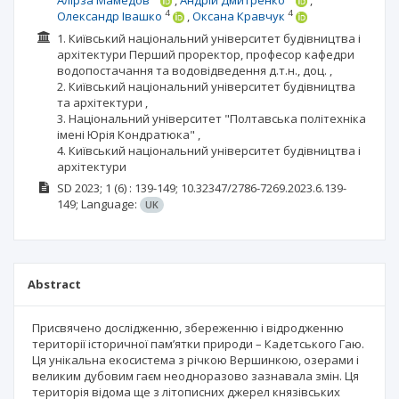
Алірза Мамедов
Андрій Дмитренко
4
4
Олександр Івашко
Оксана Кравчук
1. Київський національний університет будівництва і
архітектури Перший проректор, професор кафедри
водопостачання та водовідведення д.т.н., доц. ,
2. Київський національний університет будівництва
та архітектури ,
3. Національний університет "Полтавська політехніка
імені Юрія Кондратюка" ,
4. Київський національний університет будівництва і
архітектури
SD
2023; 1
(6)
: 139-149;
10.32347/2786-7269.2023.6.139-
149;
Language:
UK
Abstract
Присвячено дослідженню, збереженню і відродженню
території історичної пам’ятки природи – Кадетського Гаю.
Ця унікальна екосистема з річкою Вершинкою, озерами і
великим дубовим гаєм неодноразово зазнавала змін. Ця
територія відома ще з літописних джерел князівських