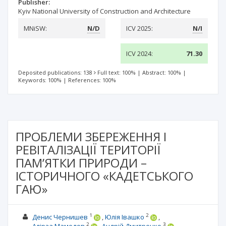
Publisher:
Kyiv National University of Construction and Architecture
MNiSW:
N/D
ICV 2025:
N/I
ICV 2024:
71.30
Deposited publications: 138
Full text: 100%
|
Abstract: 100%
|
Keywords: 100%
|
References: 100%
ПРОБЛЕМИ ЗБЕРЕЖЕННЯ І
РЕВІТАЛІЗАЦІЇ ТЕРИТОРІЇ
ПАМ’ЯТКИ ПРИРОДИ –
ІСТОРИЧНОГО «КАДЕТСЬКОГО
ГАЮ»
1
2
Денис Чернишев
Юлія Івашко
2
3