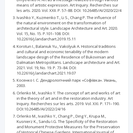
means of artistic expression. Art Inquiry. Recherches sur
les arts. 2020. Vol. XXII. P. 57–88. DOI: 10.26485/AI/2020/22/4
Ivashko Y., Kuzmenko T., Li S., Chang P. The influence of
the natural environment on the transformation of
architectural style. Landscape Architecture and Art. 2020.
Vol. 15, No. 15. Р.101–108. DOI:
10.22616/j.landarchart.2019.15.11
Korotun I., Balaniuk Yu., Vakolyuk A. Historical traditions
and cultural and economic tenability of the modern
landscape design of the Residence of Bukovinian and
Dalmatian Metropolitans. Landscape architecture and Art.
2021. Vol. 19, No. 19. Р. 73–84. DOI:
10.22616/j.landarchart.2021.19.07
Косенко I. С. Дендрологічний парк «Софіївка». Умань,
2003.
Orlenko M., Ivashko Y. The concept of art and works of art
in the theory of art and in the restoration industry. Art
Inquiry. Recherches sur les arts. 2019. Vol. XXI. P. 171–190.
DOI:10.26485/AI/2022/24/16
Orlenko M., Ivashko Y., Chang P., Ding Y., Krupa M.,
Kusnierz K., Sandu I.G. The Specificity of the Restoration
and Monument Protective Measures for the Preservation
of Historical Chinese Gardens. International Journal of