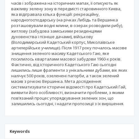
часів і зображена на історичних мапах, її описують як
важливу зелену зону в передмісті старовинного Києва,
яка відігравала кілька функцій: рекреаційну,
народногосподарську (на річках Либідь та Вершинка
розташовували водні млини, в озерах розводили рибу),
житлову (забудова заміськими резиденціями
духовенства і пізніше дачами), військову
(Володимирський Кадетський корпус, Миколаївське
артилерійське училище). Після 1917 року почалось масове
знищення зеленого масиву Кадетського Гаю, яке
посилилось кварталами масової забудови 1960-х років.
Фактично, від історичного Кадетського Гаю сьогодні
лишились лише фрагменти з унікальними дубами, вік яких
налічує 500 років, озеленені пагорби, а також зелений
масив з річкою Вершинка. Мета дослідження:
систематизувати історичні відомості про Кадетський Гай,
виявити його особливості, визначити проблеми, з якими
пов’язаний процес упорядкування зелених зон, що
залишились сьогодні, і надати пропозиції з їх вирішення.
Keywords