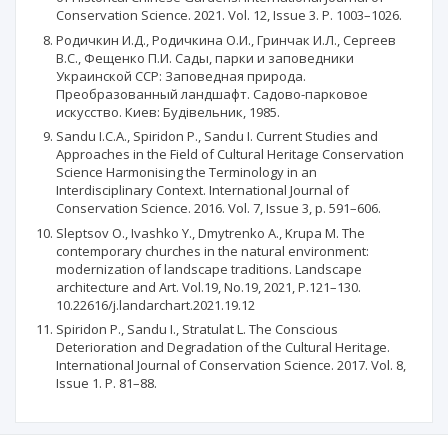
Conservation Science. 2021. Vol. 12, Issue 3. P. 1003–1026.
Родичкин И.Д., Родичкина О.И., Гринчак И.Л., Сергеев
В.С., Фещенко П.И. Сады, парки и заповедники
Украинской ССР: Заповедная природа.
Преобразованный ландшафт. Садово-парковое
искусство. Киев: Будівельник, 1985.
Sandu I.C.A., Spiridon P., Sandu I. Current Studies and
Approaches in the Field of Cultural Heritage Conservation
Science Harmonising the Terminology in an
Interdisciplinary Context. International Journal of
Conservation Science. 2016. Vol. 7, Issue 3, p. 591–606.
Sleptsov O., Ivashko Y., Dmytrenko A., Krupa M. The
contemporary churches in the natural environment:
modernization of landscape traditions. Landscape
architecture and Art. Vol.19, No.19, 2021, Р.121–130.
10.22616/j.landarchart.2021.19.12
Spiridon P., Sandu I., Stratulat L. The Conscious
Deterioration and Degradation of the Cultural Heritage.
International Journal of Conservation Science. 2017. Vol. 8,
Issue 1. P. 81–88.