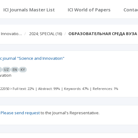
ICI Journals Master List
ICI World of Papers
Conta
d Innovatio…
2024; SPECIAL
(16)
ОБРАЗОВАТЕЛЬНАЯ СРЕДА ВУЗ
fic journal "Science and Innovation"
G
UZ
EN
KY
vation
 22050
Full text: 22%
|
Abstract: 99%
|
Keywords: 47%
|
References: 1%
?
Please send request
to the Journal's Representative.