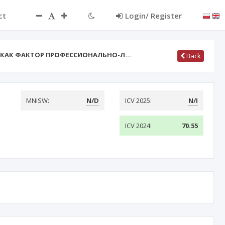
ct
Login/ Register
А КАК ФАКТОР ПРОФЕССИОНАЛЬНО-Л…
Back
MNiSW:
N/D
ICV 2025:
N/I
ICV 2024:
70.55