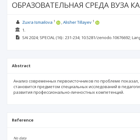
ОБРАЗОВАТЕЛЬНАЯ СРЕДА ВУЗА 
1
1
Zuxra Ismailova
Alisher Tillayev
1.
SAI
2024; SPECIAL
(16)
: 231-234;
10.5281/zenodo.10676692;
Lan
Abstract
Анализ современных первоисточников по проблеме показал, 
становится предметом специальных исследований в педагог
развития профессионально-личностных компетенций.
Reference
No data