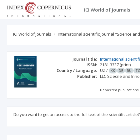
ICI World of Journals
ICI World of Journals
International scientific journal "Science an
Journal title:
International scienti
ISSN:
2181-3337
(print)
Country / Language:
UZ
/
KK
DE
RU
T
Publisher:
LLC Sciecne and Inno
Deposited publications:
Do you want to get an access to the full text of the scientific article