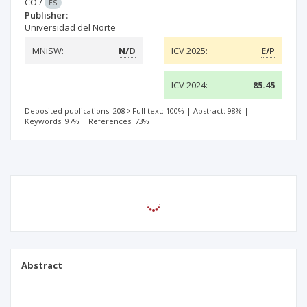
CO
/
ES
Publisher:
Universidad del Norte
MNiSW:
N/D
ICV 2025:
E/P
ICV 2024:
85.45
Deposited publications: 208
Full text: 100%
|
Abstract: 98%
|
Keywords: 97%
|
References: 73%
Abstract