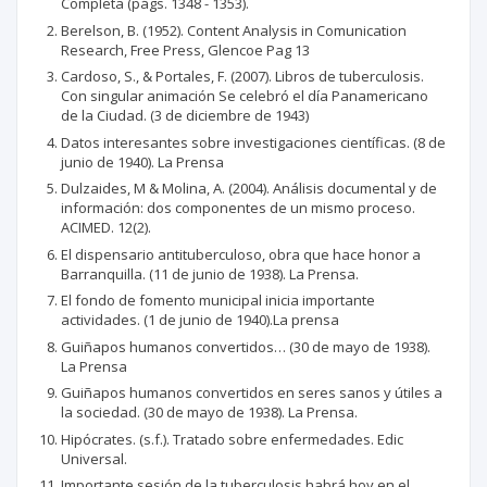
Completa (págs. 1348 - 1353).
Berelson, B. (1952). Content Analysis in Comunication
Research, Free Press, Glencoe Pag 13
Cardoso, S., & Portales, F. (2007). Libros de tuberculosis.
Con singular animación Se celebró el día Panamericano
de la Ciudad. (3 de diciembre de 1943)
Datos interesantes sobre investigaciones científicas. (8 de
junio de 1940). La Prensa
Dulzaides, M & Molina, A. (2004). Análisis documental y de
información: dos componentes de un mismo proceso.
ACIMED. 12(2).
El dispensario antituberculoso, obra que hace honor a
Barranquilla. (11 de junio de 1938). La Prensa.
El fondo de fomento municipal inicia importante
actividades. (1 de junio de 1940).La prensa
Guiñapos humanos convertidos… (30 de mayo de 1938).
La Prensa
Guiñapos humanos convertidos en seres sanos y útiles a
la sociedad. (30 de mayo de 1938). La Prensa.
Hipócrates. (s.f.). Tratado sobre enfermedades. Edic
Universal.
Importante sesión de la tuberculosis habrá hoy en el