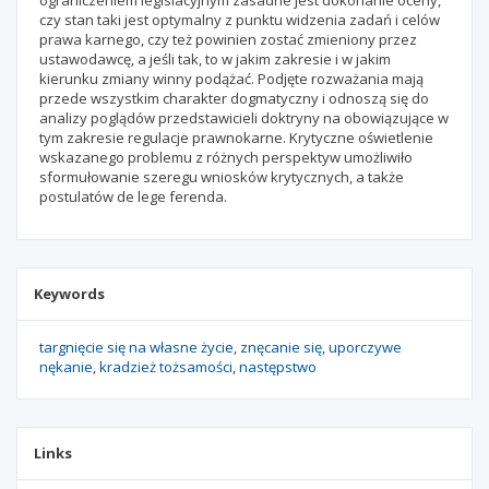
ograniczeniem legislacyjnym zasadne jest dokonanie oceny,
czy stan taki jest optymalny z punktu widzenia zadań i celów
prawa karnego, czy też powinien zostać zmieniony przez
ustawodawcę, a jeśli tak, to w jakim zakresie i w jakim
kierunku zmiany winny podążać. Podjęte rozważania mają
przede wszystkim charakter dogmatyczny i odnoszą się do
analizy poglądów przedstawicieli doktryny na obowiązujące w
tym zakresie regulacje prawnokarne. Krytyczne oświetlenie
wskazanego problemu z różnych perspektyw umożliwiło
sformułowanie szeregu wniosków krytycznych, a także
postulatów de lege ferenda.
Keywords
targnięcie się na własne życie
znęcanie się
uporczywe
nękanie
kradzież tożsamości
następstwo
Links