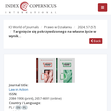
ICI World of Journals
Prawo w Działaniu
2024; 57
(57)
Targnięcie się pokrzywdzonego na własne życie w
wynik…
Back
Journal title:
Law in Action
ISSN:
2084-1906
(print)
,
2657-4691
(online)
Country / Language:
PL
/
EN
PL