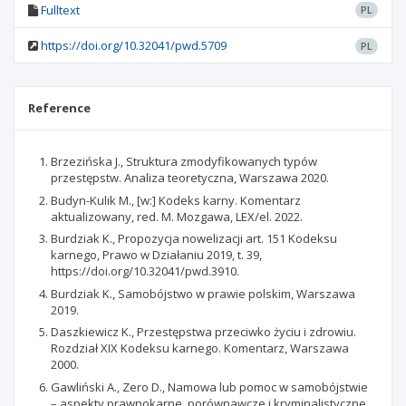
Fulltext
PL
https://doi.org/10.32041/pwd.5709
PL
Reference
Brzezińska J., Struktura zmodyfikowanych typów
przestępstw. Analiza teoretyczna, Warszawa 2020.
Budyn-Kulik M., [w:] Kodeks karny. Komentarz
aktualizowany, red. M. Mozgawa, LEX/el. 2022.
Burdziak K., Propozycja nowelizacji art. 151 Kodeksu
karnego, Prawo w Działaniu 2019, t. 39,
https://doi.org/10.32041/pwd.3910.
Burdziak K., Samobójstwo w prawie polskim, Warszawa
2019.
Daszkiewicz K., Przestępstwa przeciwko życiu i zdrowiu.
Rozdział XIX Kodeksu karnego. Komentarz, Warszawa
2000.
Gawliński A., Zero D., Namowa lub pomoc w samobójstwie
– aspekty prawnokarne, porównawcze i kryminalistyczne,