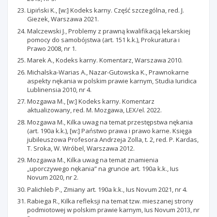
Lipiński K., [w:] Kodeks karny. Część szczególna, red. J.
Giezek, Warszawa 2021.
Malczewski J., Problemy z prawną kwalifikacją lekarskiej
pomocy do samobójstwa (art. 151 k.k.), Prokuratura i
Prawo 2008, nr 1.
Marek A., Kodeks karny. Komentarz, Warszawa 2010.
Michalska-Warias A., Nazar-Gutowska K., Prawnokarne
aspekty nękania w polskim prawie karnym, Studia Iuridica
Lublinensia 2010, nr 4.
Mozgawa M., [w:] Kodeks karny. Komentarz
aktualizowany, red. M. Mozgawa, LEX/el. 2022.
Mozgawa M., Kilka uwag na temat przestępstwa nękania
(art. 190a k.k.), [w:] Państwo prawa i prawo karne. Księga
jubileuszowa Profesora Andrzeja Zolla, t. 2, red. P. Kardas,
T. Sroka, W. Wróbel, Warszawa 2012.
Mozgawa M., Kilka uwag na temat znamienia
„uporczywego nękania” na gruncie art. 190a k.k., Ius
Novum 2020, nr 2.
Palichleb P., Zmiany art. 190a k.k., Ius Novum 2021, nr 4.
Rabiega R., Kilka refleksji na temat tzw. mieszanej strony
podmiotowej w polskim prawie karnym, Ius Novum 2013, nr