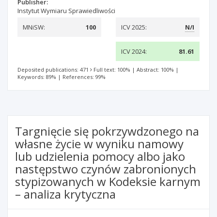
Publisher:
Instytut Wymiaru Sprawiedliwości
MNiSW:
100
ICV 2025:
N/I
ICV 2024:
81.61
Deposited publications: 471
Full text: 100%
|
Abstract: 100%
|
Keywords: 89%
|
References: 99%
Targnięcie się pokrzywdzonego na
własne życie w wyniku namowy
lub udzielenia pomocy albo jako
następstwo czynów zabronionych
stypizowanych w Kodeksie karnym
– analiza krytyczna