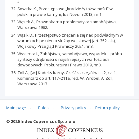
3.
Sowirka K., Przestępstwo „kradzieży tożsamości” w
polskim prawie karnym, Ius Novum 2013, nr 1.
Wąsek A., Prawnokarna problematyka samobójstwa,
Warszawa 1982.
Wąsik D., Przestępstwo znęcania się nad podwładnym w
warunkach pełnienia służby wojskowej (art. 352 k.k.),
Wojskowy Przegląd Prawniczy 2021, nr 3.
Wysiecka I., Zabójstwo, samobójstwo, wypadek – próba
syntezy odrębności o najsilniejszych wartościach
dowodowych, Prokuratura i Prawo 2019, nr 3.
Zoll A., [w:] Kodeks karny. Część szczególna, t. 2, cz. 1,
Komentarz do art. 117–211a, red. W. Wróbel, A. Zoll,
Warszawa 2017.
Main page
.
Rules
.
Privacy policy
.
Return policy
Articles quoting
© 2026 Index Copernicus Sp. z o.o.
No data