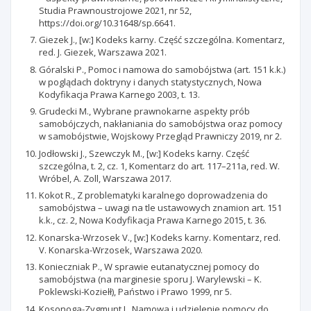
Studia Prawnoustrojowe 2021, nr 52,
https://doi.org/10.31648/sp.6641.
Giezek J., [w:] Kodeks karny. Część szczególna. Komentarz,
red. J. Giezek, Warszawa 2021.
Góralski P., Pomoc i namowa do samobójstwa (art. 151 k.k.)
w poglądach doktryny i danych statystycznych, Nowa
Kodyfikacja Prawa Karnego 2003, t. 13.
Grudecki M., Wybrane prawnokarne aspekty prób
samobójczych, nakłaniania do samobójstwa oraz pomocy
w samobójstwie, Wojskowy Przegląd Prawniczy 2019, nr 2.
Jodłowski J., Szewczyk M., [w:] Kodeks karny. Część
szczególna, t. 2, cz. 1, Komentarz do art. 117–211a, red. W.
Wróbel, A. Zoll, Warszawa 2017.
Kokot R., Z problematyki karalnego doprowadzenia do
samobójstwa – uwagi na tle ustawowych znamion art. 151
k.k., cz. 2, Nowa Kodyfikacja Prawa Karnego 2015, t. 36.
Konarska-Wrzosek V., [w:] Kodeks karny. Komentarz, red.
V. Konarska-Wrzosek, Warszawa 2020.
Konieczniak P., W sprawie eutanatycznej pomocy do
samobójstwa (na marginesie sporu J. Warylewski – K.
Poklewski-Koziełł), Państwo i Prawo 1999, nr 5.
Kosonoga-Zygmunt J., Namowa i udzielenie pomocy do