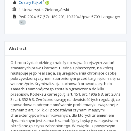
1
Cezary Kąkol
1. Uniwersytet Zielonogórski
PwD
2024; 57
(57)
: 189-203;
10.32041/pwd.5709;
Language:
PL
Abstract
Ochrona życia ludzkiego należy do najważniejszych zadań
stawianych prawu karnemu. Jedną z płaszczyzn, na której
następuje jego realizacja, są uregulowania chroniące osobę
pokrzywdzoną czynem zabronionym przed targnięciem się na
własne życie. Kryminalizacja zachowań prowadzących do
zamachu samobójczego została ograniczona do kilku
przepisów Kodeksu karnego, tj. art. 151, art. 190a § 3, art. 207 §
3 i art. 352 § 3. Zwrócono uwagę na dwoistość tych regulacji, co
spowodowało odrębne omówienie problematyki związanej z
czynem z art. 151 k.k. i pozostałymi czynami mającymi
charakter typów kwalifikowanych, dla których znamieniem
dynamicznym jest zamach samobójczy będący następstwem
określonego czynu zabronionego. W związku z powyższym