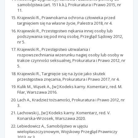
samobójstwa (art. 151 k.k.), Prokuratura i Prawo 2015, nr
11.
Krajewski R., Prawnokarna ochrona człowieka przed
targnięciem się na własne życie, Palestra 2018, nr 4.
Krajewski R., Przestępstwo nękania innej osoby lub
podszywania się pod inną osobę, Przegląd Sądowy 2012,
nr 5.
Krajewski R., Przestępstwo utrwalania i
rozpowszechniania wizerunku nagiej osoby lub osoby w
trakcie czynności seksualnej, Prokuratura i Prawo 2012, nr
5.
Krajewski R., Targnięcie się na życie jako skutek
przestępstwa znęcania, Prokuratura i Prawo 2017, nr 4.
Kulik M., Wąsek A., [w:] Kodeks karny. Komentarz, red. M.
Filar, Warszawa 2016.
Lach A., Kradzież tożsamości, Prokuratura i Prawo 2012, nr
3.
Lachowski J., [w:] Kodeks karny. Komentarz, red. V.
Konarska-Wrzosek, Warszawa 2020.
Lebiedowicz A., Samobójstwo w ujęciu
wielopłaszczyznowym, Wojskowy Przegląd Prawniczy
2013, nr 3.