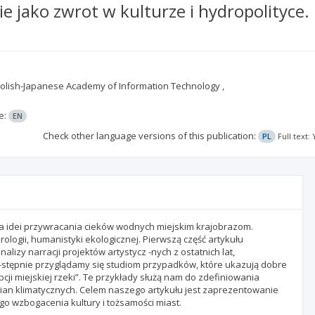
ie jako zwrot w kulturze i hydropolityce.
; Polish-Japanese Academy of Information Technology ,
e:
EN
Check other language versions of this publication:
PL
Full text
za idei przywracania cieków wodnych miejskim krajobrazom.
ologii, humanistyki ekologicznej. Pierwszą część artykułu
izy narracji projektów artystycz -nych z ostatnich lat,
a-stępnie przyglądamy się studiom przypadków, które ukazują dobre
ji miejskiej rzeki”. Te przykłady służą nam do zdefiniowania
zmian klimatycznych. Celem naszego artykułu jest zaprezentowanie
go wzbogacenia kultury i tożsamości miast.