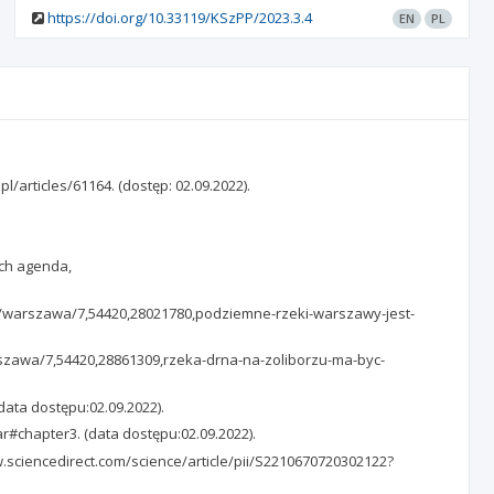
https://doi.org/10.33119/KSzPP/2023.3.4
EN
PL
l/articles/61164. (dostęp: 02.09.2022).
arch agenda,
.pl/warszawa/7,54420,28021780,podziemne-rzeki-warszawy-jest-
arszawa/7,54420,28861309,rzeka-drna-na-zoliborzu-ma-byc-
data dostępu:02.09.2022).
#chapter3. (data dostępu:02.09.2022).
www.sciencedirect.com/science/article/pii/S2210670720302122?