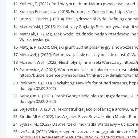
Kolbert, E. (2022). Pod białym niebem. Natura przyszłości, przeł. 
Komisja Europejska. (2019). Europejski Zielony Ład, https://e
Linton, J., Budds, J. (2014). The Hydrosocial Cycle. Defining and 
Małczyński, J. (2018). Krajobrazy Zagłady. Perspektywa historii
Matczak, P. (2021). Możliwości i trudności badań interdyscyplin
Warszawskiego.
Matyja, R. (2021). Miejski grunt. 250 lat polskiej gry z nowoczes
Mencwel, J. (2020). Betonoza. Jak się niszczy polskie miasta?, W
Muzeum Woli. (2022). Niech płyną! Inne rzeki Warszawy, http
Pancewicz, A. (2021). Woda w mieście - działania z zakresu błęk
https://builderscience.pl/resources/html/article/details?id=21
Pinkham R. (2000). Daylighting: New life for buried streams, 
dostępu:02.09.2022).
Sahagún, L. (2021). Frank Gehry’s bold plan to upgrade the L.A.
dostępu:02.09.2022).
Sajewska, D. (2017). Rekonstrukcja jako profanacja archiwum, 
Studio-MLA. (2022). Los Angeles River Revitalization Master Plan
Sysiak, M., (2022). Dawne rzeki i mokradła Warszawy – utracon
tvn24.pl. (2021). Wiceprezydent zarzucał mu „zgubienie rzeki
odpowiadaja-na-zarzuty-ratusza-5069486. (data dostępu:02.09.2