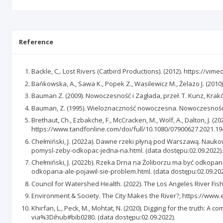
Reference
Backle, C,. Lost Rivers (Catbird Productions). (2012). https://vi
Bańkowska, A., Sawa K., Popek Z., Wasilewicz M., Żelazo J. (2010)
Bauman Z. (2009). Nowoczesność i Zagłada, przeł. T. Kunz, Krak
Bauman, Z. (1995). Wieloznaczność nowoczesna. Nowoczesność
Brethaut, Ch., Ezbakche, F., McCracken, M., Wolf, A., Dalton, J. 
https://www.tandfonline.com/doi/full/10.1080/07900627.2021.194
Chełmiński, J. (2022a). Dawne rzeki płyną pod Warszawą. Nauk
pomysl-zeby-odkopac-jedna-na.html. (data dostępu:02.09.2022).
Chełmiński, J. (2022b). Rzeka Drna na Żoliborzu ma być odkopa
odkopana-ale-pojawil-sie-problem.html. (data dostępu:02.09.202
Council for Watershed Health. (2022). The Los Angeles River Fi
Environment & Society. The City Makes the River?, https://www
Khirfan, L., Peck, M., Mohtat, N. (2020). Digging for the truth:
via%3Dihub#bib0280. (data dostępu:02.09.2022).