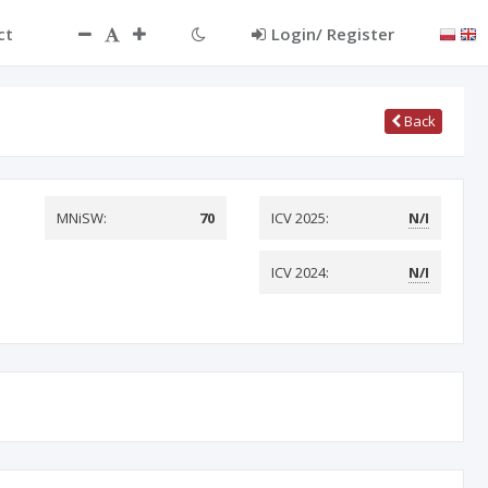
ct
Login/ Register
Back
MNiSW:
70
ICV 2025:
N/I
ICV 2024:
N/I