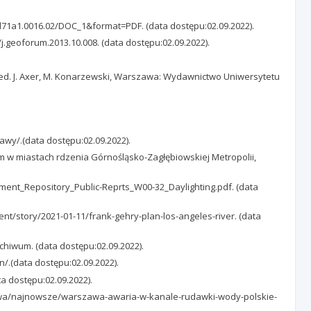
ed71a1.0016.02/DOC_1&format=PDF. (data dostępu:02.09.2022).
6/j.geoforum.2013.10.008. (data dostępu:02.09.2022).
i, red. J. Axer, M. Konarzewski, Warszawa: Wydawnictwo Uniwersytetu
wy/.(data dostępu:02.09.2022).
kom w miastach rdzenia Górnośląsko-Zagłębiowskiej Metropolii,
ument_Repository_Public-Reprts_W00-32_Daylighting.pdf. (data
ment/story/2021-01-11/frank-gehry-plan-los-angeles-river. (data
chiwum. (data dostępu:02.09.2022).
n/.(data dostępu:02.09.2022).
a dostępu:02.09.2022).
rszawa/najnowsze/warszawa-awaria-w-kanale-rudawki-wody-polskie-