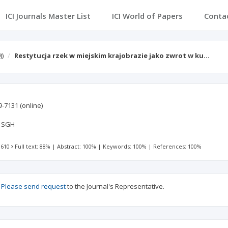
ICI Journals Master List
ICI World of Papers
Conta
))
Restytucja rzek w miejskim krajobrazie jako zwrot w ku…
9-7131
(online)
a SGH
 610
Full text: 88%
|
Abstract: 100%
|
Keywords: 100%
|
References: 100%
?
Please send request
to the Journal's Representative.