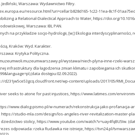
J. Jedliński, Warszawa: Wydawnictwo Filtry.
ur-lex.europa.eu/resource.html?uri=cellar:b828d165-1c22-11ea-8c1f-01aa75
Mobilizing a Relational-Dialectical Approach to Water, https://doi.org/10.101
 środowiskowej, Warszawa: IBL PAN.
arnych na przykładzie socjo-hydrologii, [w;] Ekologia interdyscyplinarnośc
nością, Kraków: Wyd. Karakter.
arszawa: Krytyka Polityczna.
s://muzeumwoli.muzeumwarszawy.pl/wystawa/niech-plyna-inne-rzeki-warsza
itnej infrastruktury dla łagodzenia zmian klimatu i zapobiegania ich skut
4399&language=pl,(data dostępu:02.09.2022).
https://d231jw5ce53gcq.cloudfront.net/wp-content/uploads/2017/05/RMI_Doc
 River seeks to atone for past injustices, https://www.latimes.com/environ
https://www.dialog-pismo.pl/w-numerach/rekonstrukcja-jako-profanacja-ar
, https://studio-mla.com/design/los-angeles-river-revitalization-master-pla
e dziedzictwo stolicy, https://www.youtube.com/watch?v=uay4fqBU5Iw. (dat
”. Prezes odpowiada: rzeka Rudawka nie istnieje, https://tvn24.pl/tvnwa
022).