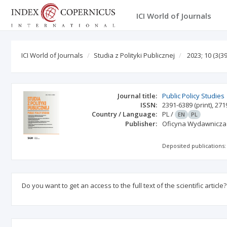
ICI World of Journals
ICI World of Journals
Studia z Polityki Publicznej
2023; 10
(3(39
Journal title:
Public Policy Studies
ISSN:
2391-6389
(print)
,
271
Country / Language:
PL
/
EN
PL
Publisher:
Oficyna Wydawnicz
Deposited publications:
Do you want to get an access to the full text of the scientific article