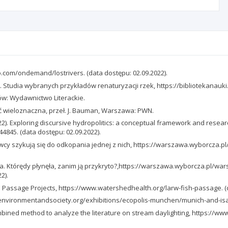
meo.com/ondemand/lostrivers. (data dostępu: 02.09.2022).
. Studia wybranych przykładów renaturyzacji rzek, https://bibliotekanauki.p
ów: Wydawnictwo Literackie.
 wieloznaczna, przeł. J. Bauman, Warszawa: PWN.
(2022). Exploring discursive hydropolitics: a conceptual framework and rese
4845. (data dostępu: 02.09.2022).
owcy szykują się do odkopania jednej z nich, https://warszawa.wyborcza
na. Którędy płynęła, zanim ją przykryto?,https://warszawa.wyborcza.pl/w
2).
sh Passage Projects, https://www.watershedhealth.org/larw-fish-passage. (
.environmentandsociety.org/exhibitions/ecopolis-munchen/munich-and-isar
 A combined method to analyze the literature on stream daylighting, https://