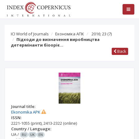
ICI World of Journals
Економіка АПК
2016; 23
(7)
Підходи до визначення виробництва
детермінанти біооріє…
Back
Journal title:
Ekonomika APK
ISSN:
2221-1055
(print)
,
2413-2322
(online)
Country / Language:
UA
/
RU
UK
EN