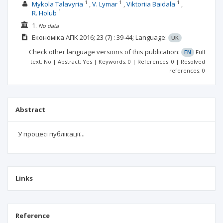
1
1
1
Mykola Talavyria
V. Lymar
Viktoriia Baidala
1
R. Holub
1.
No data
Економіка АПК
2016; 23
(7)
: 39-44;
Language:
UK
Check other language versions of this publication:
EN
Full
text: No | Abstract: Yes | Keywords: 0 | References: 0 | Resolved
references: 0
Abstract
У процесі публікації...
Links
Reference