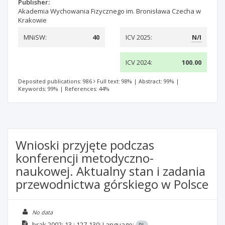
Publisher:
Akademia Wychowania Fizycznego im. Bronisława Czecha w
Krakowie
MNiSW:
40
ICV 2025:
N/I
ICV 2024:
100.00
Deposited publications: 986
Full text: 98%
|
Abstract: 99%
|
Keywords: 99%
|
References: 44%
Wnioski przyjęte podczas
konferencji metodyczno-
naukowej. Aktualny stan i zadania
przewodnictwa górskiego w Polsce
No data
brak
2002; 13
: 127-130;
Language:
PL