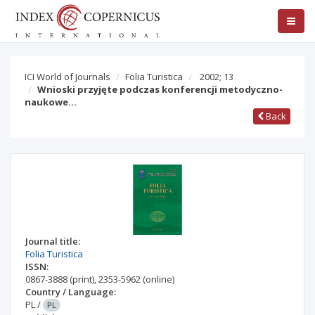
ICI World of Journals
Folia Turistica
2002; 13
Wnioski przyjęte podczas konferencji metodyczno-
naukowe…
Back
Journal title:
Folia Turistica
ISSN:
0867-3888
(print)
,
2353-5962
(online)
Country / Language:
PL
/
PL