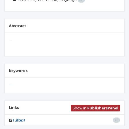
Abstract
-
Keywords
-
Links
Show in
PublishersPanel
Fulltext
PL