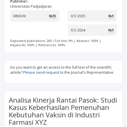
Publisher:
Universitas Padjadjaran
MNiSW:
N/D
ICV 2025:
N/I
ICV 2024:
N/I
Deposited publications: 200
Full text: 0%
|
Abstract: 100%
|
Keywords: 100%
|
References: 100%
Do you want to get an access to the full text of the scientific
article?
Please send request
to the Journal's Representative.
Analisa Kinerja Rantai Pasok: Studi
Kasus Keberhasilan Pemenuhan
Kebutuhan Vaksin di Industri
Farmasi XYZ