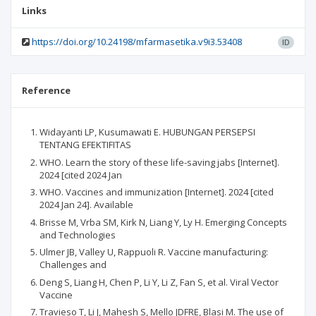
Links
https://doi.org/10.24198/mfarmasetika.v9i3.53408
ID
Reference
Widayanti LP, Kusumawati E. HUBUNGAN PERSEPSI
TENTANG EFEKTIFITAS
WHO. Learn the story of these life-saving jabs [Internet].
2024 [cited 2024 Jan
WHO. Vaccines and immunization [Internet]. 2024 [cited
2024 Jan 24]. Available
Brisse M, Vrba SM, Kirk N, Liang Y, Ly H. Emerging Concepts
and Technologies
Ulmer JB, Valley U, Rappuoli R. Vaccine manufacturing:
Challenges and
Deng S, Liang H, Chen P, Li Y, Li Z, Fan S, et al. Viral Vector
Vaccine
Travieso T, Li J, Mahesh S, Mello JDFRE, Blasi M. The use of