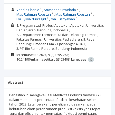
1
2
Vandie Charlie
Sriwidodo Sriwidodo
2
2
Mas Rahman Roestan
Mas Rahman Roestan
2
3
Evi Sylvia Nurrasjid
Iwa Kustiyawan
1. Program studi Profesi Apoteker, Apoteker, Universitas
Padjadjaran, Bandung, Indonesia ,
2. 2Departemen Farmasetika dan Teknologi Farmasi,
Fakultas Farmasi, Universitas Padjadjaran, Jl. Raya
Bandung Sumedang Km 21 Jatinangor 45363 ,
3. PT. Bio Farma Persero, Bandung, Indonesia
MFarmasetika
2024; 9
(3)
: 255-263;
10.24198/mfarmasetika.v9i3.53408;
Language:
ID
Abstract
Penelitian ini mengevaluasi efektivitas industri farmasi XYZ
dalam memenuhi permintaan fasilitas kesehatan selama
tahun 2023. Latar belakang penelitian didasarkan pada
kebutuhan akan perencanaan produksi vaksin yang tepat
guna dan efisien untuk mengatasi fluktuasi permintaan.