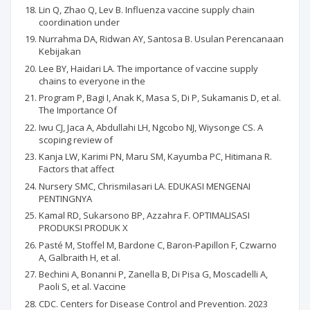
Lin Q, Zhao Q, Lev B. Influenza vaccine supply chain
coordination under
Nurrahma DA, Ridwan AY, Santosa B. Usulan Perencanaan
Kebijakan
Lee BY, Haidari LA. The importance of vaccine supply
chains to everyone in the
Program P, Bagi I, Anak K, Masa S, Di P, Sukamanis D, et al.
The Importance Of
Iwu CJ, Jaca A, Abdullahi LH, Ngcobo NJ, Wiysonge CS. A
scoping review of
Kanja LW, Karimi PN, Maru SM, Kayumba PC, Hitimana R.
Factors that affect
Nursery SMC, Chrismilasari LA. EDUKASI MENGENAI
PENTINGNYA
Kamal RD, Sukarsono BP, Azzahra F. OPTIMALISASI
PRODUKSI PRODUK X
Pasté M, Stoffel M, Bardone C, Baron-Papillon F, Czwarno
A, Galbraith H, et al.
Bechini A, Bonanni P, Zanella B, Di Pisa G, Moscadelli A,
Paoli S, et al. Vaccine
CDC. Centers for Disease Control and Prevention. 2023