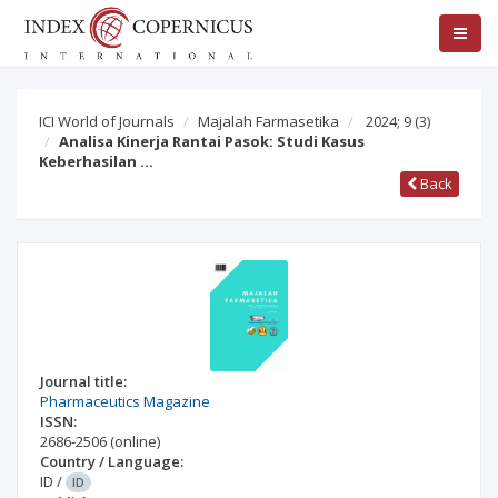
ICI World of Journals
Majalah Farmasetika
2024; 9
(3)
Analisa Kinerja Rantai Pasok: Studi Kasus
Keberhasilan …
Back
Journal title:
Pharmaceutics Magazine
ISSN:
2686-2506
(online)
Country / Language:
ID
/
ID