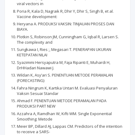
viral vectors in
Poria R, Kala D, Nagraik R, Dhir Y, Dhir S, Singh B, et al.
Vaccine development:
Heryana A. PRODUKSI VAKSIN: TINJAUAN PROSES DAN
BIAYA.
Plotkin S, Robinson JM, Cunningham G, Iqbal R, Larsen S.
The complexity and
Sungkawa I, Ries ;, Megasari T. PENERAPAN UKURAN
KETEPATAN NILAI
Syazimmi Hersyaputra M, Faja Ripanti E, Muhardi H,
DrHHadari Nawawi J.
Wildan K, Asy’ari S. PENENTUAN METODE PERAMALAN
(FORECASTING)
Fahra Ningrum K, Kartika Untari M. Evaluasi Penyaluran
Vaksin Sesuai Standar
Ahmad F. PENENTUAN METODE PERAMALAN PADA
PRODUKSI PART NEW
Azzahra A, Ramdhan W, Kifti WM. Single Exponential
Smoothing: Metode
Meier BP, Dillard AJ, Lappas CM. Predictors of the intention
to receive a SARS-