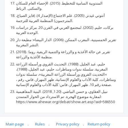
المندوبية السامية للتخطيط. (2015). الإحصاء العام للسكان
والسكنى. الرباط.
أنتوني غيدنز. (2005). علم الاجتماع (الإصدار 4). (فايز الصياغ،
المترجمون) المنظمة العربية للترجمة.
بركات، حليم. (2002). لمجتمع العربي في القرن 20. مركز دراسات
الوحدة العربية.
تقرير الخمسينية، المغرب الممكن. (2006). الدار البيضاء: مطبعة دار
النشر المغربية.
(2018). تقرير عن حالة الأغذية و والزراعة والتنمية الريفية. روما:
منظمة الأغذية والزراعة.
حليم، عبد الجليل. (1988). التحديث القروي ورأسملة الزراعة
المغربية. سلسلة ندوات ومناظرات. حليم، عبد الجليل، (1988)،
»التحديث القروي ورأسملة الزراعة المغربية«، سلسلة ندوات
ومناظرات، كلية الآداب والعلوم الإنسانية، ظهر المهراز، فاس، رقم ،
صفحة رقم 10. ظهر المهراز، فاس: كلية الآداب والعلوم الإنسانية.
نبيل العقاوي، و حسن البياضي. (20 1, 2018). البنية المفاهيمية
لمقاربة موضوع الهجرة. تم الاسترداد من الحوار المتمدن:
https://www.ahewar.org/debat/show.art.asp?aid=586550
Main page
.
Rules
.
Privacy policy
.
Return policy
Articles quoting