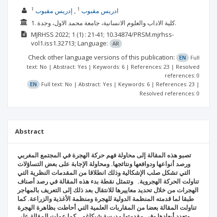
1
1
ادريس مقبوب
إدريس مقبوب
1. كلية الاداب والعلوم الانسانية، جامعة محمد الاول، وجدة.
MJRHSS
2022; 1
(1)
: 21-41;
10.34874/PRSM.mjrhss-
vol1.iss1.32713;
Language:
AR
Check other language versions of this publication:
EN
Full
text: No | Abstract: Yes | Keywords: 6 | References: 23 | Resolved
references: 0
EN
Full text: No | Abstract: Yes | Keywords: 6 | References: 23 |
Resolved references: 0
Abstract
تصبو هذه المقالة إلى محاولة فهم حركة الهجرة في المجتمع المغربي
ورصد أنواعها ودوافعها ونتائجها. ومحاولة الإجابة على بعض التساؤلات
التي تشكل صلب الإشكالية وذلك انطلاقا من المقدمات النظرية التي
تناولت الحركة الهجروية. وتتمثل نقطة بدء هذه المقالة في رصد أصناف
الهجرات من خلال تحديد معاييرها للانتقال بعد ذلك إلى التعريف بالمهاجر
طبقا لما قدمته المنظمة الدولية للهجرة ومنظمة الأغذية والزراعة. كما
تناولت المقالة بعضا من المقاربات العلمية التي أحاطت بظاهرة الهجرة
وتعدد أبعادها وفي مقدمتها مدرسة شيكاغو. كما عملت المقالة على