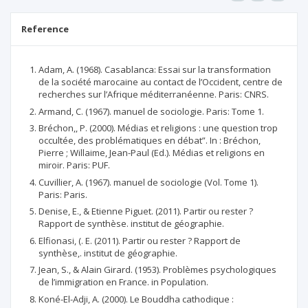
Reference
Adam, A. (1968). Casablanca: Essai sur la transformation
de la société marocaine au contact de l’Occident, centre de
recherches sur l’Afrique méditerranéenne. Paris: CNRS.
Armand, C. (1967). manuel de sociologie. Paris: Tome 1.
Bréchon,, P. (2000). Médias et religions : une question trop
occultée, des problématiques en débat”. In : Bréchon,
Pierre ; Willaime, Jean-Paul (Ed.). Médias et religions en
miroir. Paris: PUF.
Cuvillier, A. (1967). manuel de sociologie (Vol. Tome 1).
Paris: Paris.
Denise, E., & Etienne Piguet. (2011). Partir ou rester ?
Rapport de synthèse. institut de géographie.
Elfionasi, (. E. (2011). Partir ou rester ? Rapport de
synthèse,. institut de géographie.
Jean, S., & Alain Girard. (1953). Problèmes psychologiques
de l’immigration en France. in Population.
Koné-El-Adji, A. (2000). Le Bouddha cathodique :