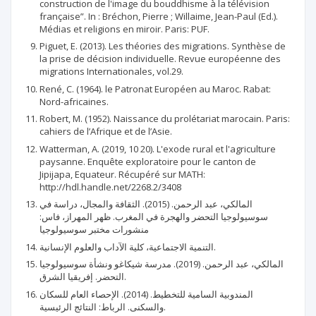
construction de l'image du bouddhisme à la télévision
française”. In : Bréchon, Pierre ; Willaime, Jean-Paul (Ed.).
Médias et religions en miroir. Paris: PUF.
Piguet, E. (2013). Les théories des migrations. Synthèse de
la prise de décision individuelle. Revue européenne des
migrations Internationales, vol.29.
René, C. (1964). le Patronat Européen au Maroc. Rabat:
Nord-africaines.
Robert, M. (1952). Naissance du prolétariat marocain. Paris:
cahiers de l’Afrique et de l’Asie.
Watterman, A. (2019, 10 20). L'exode rural et l'agriculture
paysanne. Enquête exploratoire pour le canton de
Jipijapa, Equateur. Récupéré sur MATH:
http://hdl.handle.net/2268.2/3408
المالكي، عبد الرحمن. (2015). الثقافة والمجال، دراسة في
سوسيولوجيا التحضر والهجرة في المغرب. ظهر المهراز، فاس:
منشورات مختبر سوسيولوجيا
التنمية الاجتماعية، كلية الآداب والعلوم الإنسانية.
المالكي، عبد الرحمن. (2019). مدرسة شيكاغو ونشأة سوسيولوجيا
التحضر. إفريقيا الشرق.
المندوبية السامية للتخطيط. (2014). الإحصاء العام للسكان
والسكنى. الرباط: النتائج الرئيسية.