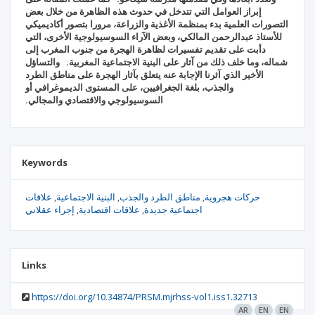
إبراز العوامل التي تتدخل في حدوث هذه الظاهرة من خلال بعض
التصورات العلمية بدء بمنظمة الأغذية والزراعة، مرورا بتصور أكاديميكي
للأستاذ عبدالرحمن المالكي، وبعض الآراء السوسيولوجية الأخرى، التي
دأبت على تقديم تفسيرات لظاهرة الهجرة من جنوب المغرب إلى
شماله، وما خلف ذلك من آثار على البنية الاجتماعية المغربية. والتساؤل
الأخير الذي آثرنا الإجابة عنه يتعلق بآثار الهجرة على مناطق الطرد
والجذب، بلغة الجغرافيين، على المستوى الديموغرافي أو
السوسيولوجي والاقتصادي والمجالي.
Keywords
حركات هجروية
مناطق الطرد والجذب
البنية الاجتماعية
علاقات
اجتماعية جديدة
علاقات اقتصادية
إجراء عقلاني
Links
https://doi.org/10.34874/PRSM.mjrhss-vol1.iss1.32713
AR
EN
EN