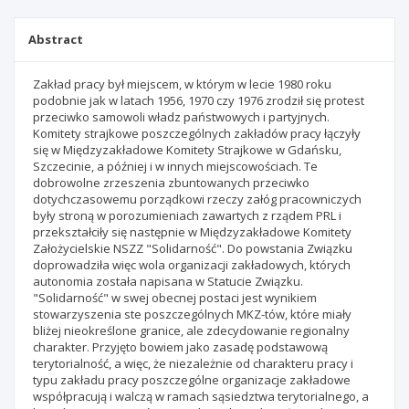
Abstract
Zakład pracy był miejscem, w którym w lecie 1980 roku
podobnie jak w latach 1956, 1970 czy 1976 zrodził się protest
przeciwko samowoli władz państwowych i partyjnych.
Komitety strajkowe poszczególnych zakładów pracy łączyły
się w Międzyzakładowe Komitety Strajkowe w Gdańsku,
Szczecinie, a później i w innych miejscowościach. Te
dobrowolne zrzeszenia zbuntowanych przeciwko
dotychczasowemu porządkowi rzeczy załóg pracowniczych
były stroną w porozumieniach zawartych z rządem PRL i
przekształciły się następnie w Międzyzakładowe Komitety
Założycielskie NSZZ "Solidarność". Do powstania Związku
doprowadziła więc wola organizacji zakładowych, których
autonomia została napisana w Statucie Związku.
"Solidarność" w swej obecnej postaci jest wynikiem
stowarzyszenia ste poszczególnych MKZ-tów, które miały
bliżej nieokreślone granice, ale zdecydowanie regionalny
charakter. Przyjęto bowiem jako zasadę podstawową
terytorialność, a więc, że niezależnie od charakteru pracy i
typu zakładu pracy poszczególne organizacje zakładowe
współpracują i walczą w ramach sąsiedztwa terytorialnego, a