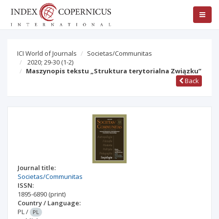
ICI World of Journals
Societas/Communitas
2020; 29-30
(1-2)
Maszynopis tekstu „Struktura terytorialna Związku”
Back
Journal title:
Societas/Communitas
ISSN:
1895-6890
(print)
Country / Language:
PL
/
PL