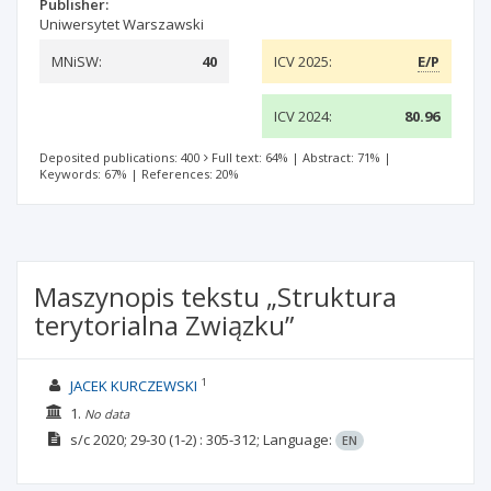
Publisher:
Uniwersytet Warszawski
MNiSW:
40
ICV 2025:
E/P
ICV 2024:
80.96
Deposited publications: 400
Full text: 64%
|
Abstract: 71%
|
Keywords: 67%
|
References: 20%
Maszynopis tekstu „Struktura
terytorialna Związku”
1
JACEK KURCZEWSKI
1.
No data
s/c
2020; 29-30
(1-2)
: 305-312;
Language:
EN