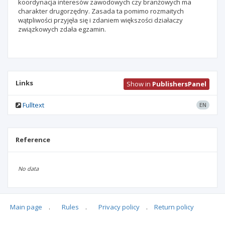
koordynacja interesów zawodowych czy branżowych ma
charakter drugorzędny. Zasada ta pomimo rozmaitych
wątpliwości przyjęła się i zdaniem większości działaczy
związkowych zdała egzamin.
Links
Show in
PublishersPanel
Fulltext
EN
Reference
No data
Main page
.
Rules
.
Privacy policy
.
Return policy
Articles quoting