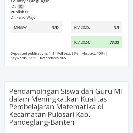
Country / Language:
ID
/
ID
Publisher:
Dr. Farid Wajdi
MNiSW:
N/D
ICV 2025:
N/I
ICV 2024:
73.33
Deposited publications: 141
Full text: 99%
|
Abstract: 100%
|
Keywords: 100%
|
References: 96%
Pendampingan Siswa dan Guru MI
dalam Meningkatkan Kualitas
Pembelajaran Matematika di
Kecamatan Pulosari Kab.
Pandeglang-Banten