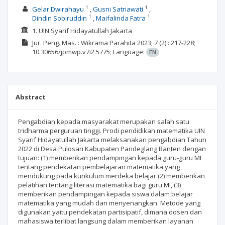
1
1
Gelar Dwirahayu
Gusni Satriawati
1
1
Dindin Sobiruddin
Maifalinda Fatra
1. UIN Syarif Hidayatullah Jakarta
Jur. Peng. Mas. : Wikrama Parahita
2023; 7
(2)
: 217-228;
10.30656/jpmwp.v7i2.5775;
Language:
EN
Abstract
Pengabdian kepada masyarakat merupakan salah satu
tridharma perguruan tinggi. Prodi pendidikan matematika UIN
Syarif Hidayatullah Jakarta melak­sanakan pengabdian Tahun
2022 di Desa Pulosari Kabupaten Pandeglang Banten dengan
tujuan: (1) memberikan pendampingan kepada guru-guru MI
tentang pendekatan pembelajaran matematika yang
mendukung pada kurikulum merdeka belajar (2) memberikan
pelatihan tentang literasi matematika bagi guru MI, (3)
memberikan pendampingan kepada siswa dalam belajar
matematika yang mudah dan menyenangkan. Metode yang
digunakan yaitu pendekatan partisipatif, dimana dosen dan
mahasiswa ter­libat langsung dalam memberikan layanan