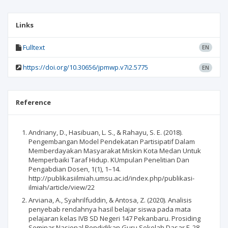
Links
Fulltext
EN
https://doi.org/10.30656/jpmwp.v7i2.5775
EN
Reference
Andriany, D., Hasibuan, L. S., & Rahayu, S. E. (2018).
Pengembangan Model Pendekatan Partisipatif Dalam
Memberdayakan Masyarakat Miskin Kota Medan Untuk
Memperbaiki Taraf Hidup. KUmpulan Penelitian Dan
Pengabdian Dosen, 1(1), 1–14.
http://publikasiilmiah.umsu.ac.id/index.php/publikasi-
ilmiah/article/view/22
Arviana, A., Syahrilfuddin, & Antosa, Z. (2020). Analisis
penyebab rendahnya hasil belajar siswa pada mata
pelajaran kelas IVB SD Negeri 147 Pekanbaru. Prosiding
Seminar Nasional Pendidikan Guru Sekolah Dasar F, 28–