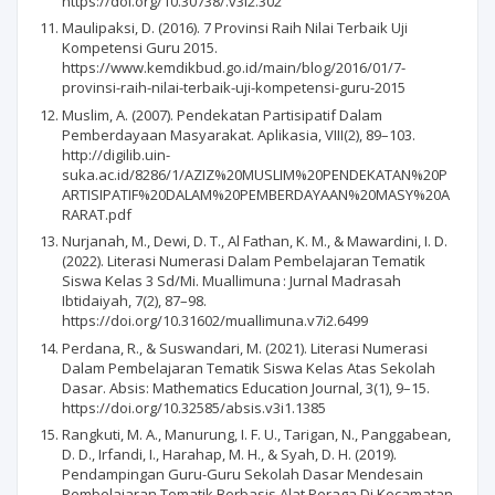
https://doi.org/10.30738/.v3i2.302
Maulipaksi, D. (2016). 7 Provinsi Raih Nilai Terbaik Uji
Kompetensi Guru 2015.
https://www.kemdikbud.go.id/main/blog/2016/01/7-
provinsi-raih-nilai-terbaik-uji-kompetensi-guru-2015
Muslim, A. (2007). Pendekatan Partisipatif Dalam
Pemberdayaan Masyarakat. Aplikasia, VIII(2), 89–103.
http://digilib.uin-
suka.ac.id/8286/1/AZIZ%20MUSLIM%20PENDEKATAN%20P
ARTISIPATIF%20DALAM%20PEMBERDAYAAN%20MASY%20A
RARAT.pdf
Nurjanah, M., Dewi, D. T., Al Fathan, K. M., & Mawardini, I. D.
(2022). Literasi Numerasi Dalam Pembelajaran Tematik
Siswa Kelas 3 Sd/Mi. Muallimuna : Jurnal Madrasah
Ibtidaiyah, 7(2), 87–98.
https://doi.org/10.31602/muallimuna.v7i2.6499
Perdana, R., & Suswandari, M. (2021). Literasi Numerasi
Dalam Pembelajaran Tematik Siswa Kelas Atas Sekolah
Dasar. Absis: Mathematics Education Journal, 3(1), 9–15.
https://doi.org/10.32585/absis.v3i1.1385
Rangkuti, M. A., Manurung, I. F. U., Tarigan, N., Panggabean,
D. D., Irfandi, I., Harahap, M. H., & Syah, D. H. (2019).
Pendampingan Guru-Guru Sekolah Dasar Mendesain
Pembelajaran Tematik Berbasis Alat Peraga Di Kecamatan