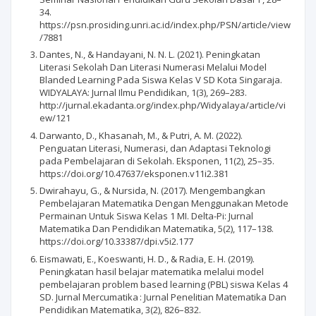
34.
https://psn.prosiding.unri.ac.id/index.php/PSN/article/view
/7881
Dantes, N., & Handayani, N. N. L. (2021). Peningkatan
Literasi Sekolah Dan Literasi Numerasi Melalui Model
Blanded Learning Pada Siswa Kelas V SD Kota Singaraja.
WIDYALAYA: Jurnal Ilmu Pendidikan, 1(3), 269–283.
http://jurnal.ekadanta.org/index.php/Widyalaya/article/vi
ew/121
Darwanto, D., Khasanah, M., & Putri, A. M. (2022).
Penguatan Literasi, Numerasi, dan Adaptasi Teknologi
pada Pembelajaran di Sekolah. Eksponen, 11(2), 25–35.
https://doi.org/10.47637/eksponen.v11i2.381
Dwirahayu, G., & Nursida, N. (2017). Mengembangkan
Pembelajaran Matematika Dengan Menggunakan Metode
Permainan Untuk Siswa Kelas 1 MI. Delta-Pi: Jurnal
Matematika Dan Pendidikan Matematika, 5(2), 117–138.
https://doi.org/10.33387/dpi.v5i2.177
Eismawati, E., Koeswanti, H. D., & Radia, E. H. (2019).
Peningkatan hasil belajar matematika melalui model
pembelajaran problem based learning (PBL) siswa Kelas 4
SD. Jurnal Mercumatika : Jurnal Penelitian Matematika Dan
Pendidikan Matematika, 3(2), 826–832.