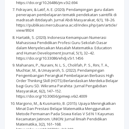
https://doi.org/10.26486/jm.v3i2.694
Fidrayani, & Latif, A. E. (2020). Pendampingan guru dalam
penerapan pembelajaran tematik pendekatan saintifik di
madrasah ibtidaiyah. Jurnal Abdi Masyarakat, 6(1), 18–26.
https://publikasi.mercubuana.ac.id/index.php/jam/article/
view/8924
Hartatik, S. (2020). Indonesia Kemampuan Numerasi
Mahasiswa Pendidikan Profesi Guru Sekolah Dasar
dalam Menyelesaikan Masalah Matematika. Education
and Human Development Journal, 5(1), 32–42.
https://doi.org/10.33086/ehdj.v5i1.1456
Mahanani, P., Nuraini, N. L. S., Cholifah, P. S., Rini, T. A.,
Muchtar, M., & Umayaroh‬, S. (2022). Pendampingan
Pengembangan Perangkat Pembelajaran Berbasis High
Order Thinking Skill (HOTS) Berlandaskan Merdeka Belajar
bagi Guru SD. Wikrama Parahita : Jurnal Pengabdian
Masyarakat, 6(2), 147–152.
https://doi.org/10.30656/jpmwp.v6i2.4009
Margono, M., & Kusmanto, B. (2015). Upaya Meningkatkan
Minat Dan Prestasi Belajar Matematika Menggunakan
Metode Permainan Pada Siswa Kelas V Sd N 1 Kayumas
Kecamatan Jatinom. UNION: Jurnal Ilmiah Pendidikan
Matematika, 3(2), 161–168.