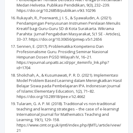
Medan Helvetia. Publikasi Pendidikan, 9(3), 232–239.
https://doi.org/10.26858/publikan.v9i3.10296
Rukayah, R., Poerwanti, J. I. S., & Syawaludin, A. (2021).
Pendampingan Penyusunan Instrumen Penilaian Menulis
Kreatif bagi Guru-Guru SD di Kota Surakarta. Wikrama
Parahita : Jurnal Pengabdian Masyarakat, 5(1 SE - Articles),
33–37. https://doi.org/10.30656/jpmwp.v5i1.2656
Sennen, E. (2017). Problematika Kompetensi Dan
Profesionalisme Guru. Prosiding Seminar Nasional
Himpunan Dosen PGSD Wilayah IV, 16–21.
https://ejournal.unpatti.ac.id/ppr_iteminfo_lnk.php?
id=1704
Sholichah, A., & Kusumawati, P. R. D. (2021). Implementasi
Model Problem Based Learning dalam Meningkatkan Hasil
Belajar Siswa pada Pembelajaran IPA. Indonesian Journal
of Islamic Elementary Education, 1(2), 71–82.
https://doi.org/10.28918/ijiee.v1i2.4662
Tularam, G. A. P. M. (2018). Traditional vs non-traditional
teaching and learning strategies – the case of e-learning!
International Journal for Mathematics Teaching and
Learning, 19(1), 129–158.
https://www.cimt.org.uk/ijmtl/index.php/IJMTL/article/view/
21