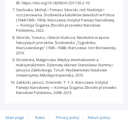
85. https://doi.org/10.18290/rh.2017.65.2-10.
Siedziako, Michał, i Tomasz Sikorski, red. Nadzieje i
rozczarowania. Środowiska katolików świeckich w Polsce
(1944/1945–1956). Warszawa: Instytut Pamięci Narodowej
— Komisja Ścigania Zbrodni przeciwko Narodowi
Polskiemu, 2022.
Sikorski, Tomasz, i Marcin Kulesza. Niezłomni w epoce
fałszywych proroków. Środowisko „Tygodnika
Warszawskiego” (1945–1948). Warszawa: Von Borowiecky,
2013.
Strzelecka, Małgorzata. Między minimalizmem a
maksymalizmem. Dylematy ideowe Stanisława Stommy i
Janusza Zabłockiego. Toruń: Wydawnictwo Naukowe
Uniwersytetu Mikołaja Kopernika, 2015.
Zabłocki, Janusz. Dzienniki. T. 1–3. Warszawa: Instytut
Pamięci Narodowej — Komisja Ścigania Zbrodni przeciwko
Narodowi Polskiemu, 2008–2013.
Main page
.
Rules
.
Privacy policy
.
Return policy
Articles quoting