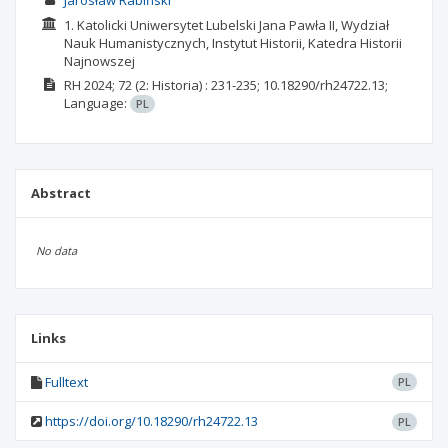
Jarosław Rabiński
1. Katolicki Uniwersytet Lubelski Jana Pawła II, Wydział
Nauk Humanistycznych, Instytut Historii, Katedra Historii
Najnowszej
RH
2024; 72
(2: Historia)
: 231-235;
10.18290/rh24722.13;
Language:
PL
Abstract
No data
Links
Fulltext
PL
https://doi.org/10.18290/rh24722.13
PL