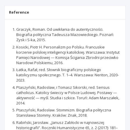
Reference
Graczyk, Roman. Od uwikłania do autentyczności.
Biografia polityczna Tadeusza Mazowieckiego. Poznań:
Zysk i S-ka, 2015.
Kosicki, Piotr H. Personalizm po Polsku. Francuskie
korzenie polskiej inteligencji katolickiej. Warszawa: Instytut
Pamięci Narodowej — Komisja Ścigania Zbrodni przeciwko
Narodowi Polskiemu, 2016.
Łatka, Rafał, red. Słownik biograficzny polskiego
katolicyzmu społecznego. T. 1–4. Warszawa: Neriton, 2020-
2023.
Ptaszyński, Radosław, i Tomasz Sikorski, red. Sensus
catholicus. Katolicy świeccy w Polsce Ludowej. Postawy —
aktywność — myśl. Studia i szkice. Toruń: Adam Marszałek,
2014.
Ptaszyński, Radosław. Stommizm. Biografia polityczna
Stanisława Stommy. Kraków: Znak, 2018.
Rabiński, Jarosław. ,,Janusz Zabłocki w najnowszej
historiografii”. Roczniki Humanistyczne 65, z. 2 (2017): 181–