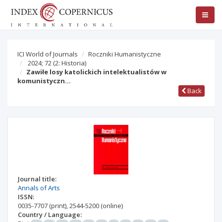
ICI World of Journals
Roczniki Humanistyczne
2024; 72
(2: Historia)
Zawiłe losy katolickich intelektualistów w
komunistyczn…
Back
Journal title:
Annals of Arts
ISSN:
0035-7707
(print)
,
2544-5200
(online)
Country / Language: