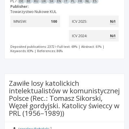
PL
/
DE
BE
RU
UK
SK
EN
IT
PL
FR
NL
ES
Publisher:
Towarzystwo Nukowe KUL
MNiSW:
100
ICV 2025:
N/I
ICV 2024:
N/I
Deposited publications: 2372
Full text: 69%
|
Abstract: 61%
|
Keywords: 83%
|
References: 86%
Zawiłe losy katolickich
intelektualistów w komunistycznej
Polsce (Rec.: Tomasz Sikorski,
Węzeł gordyjski. Katolicy świeccy w
PRL (1956–1989))
1