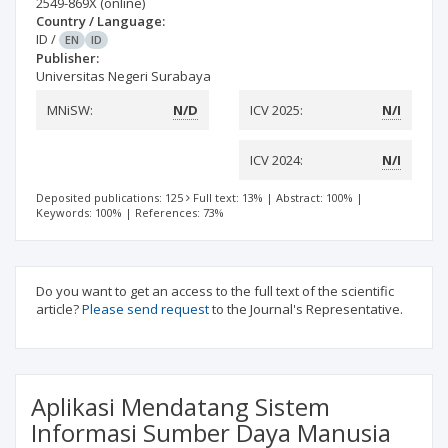
2549-869X
(online)
Country / Language:
ID
/
EN
ID
Publisher:
Universitas Negeri Surabaya
MNiSW:
N/D
ICV 2025:
N/I
ICV 2024:
N/I
Deposited publications: 125
Full text: 13%
|
Abstract: 100%
|
Keywords: 100%
|
References: 73%
Do you want to get an access to the full text of the scientific
article?
Please send request
to the Journal's Representative.
Aplikasi Mendatang Sistem
Informasi Sumber Daya Manusia