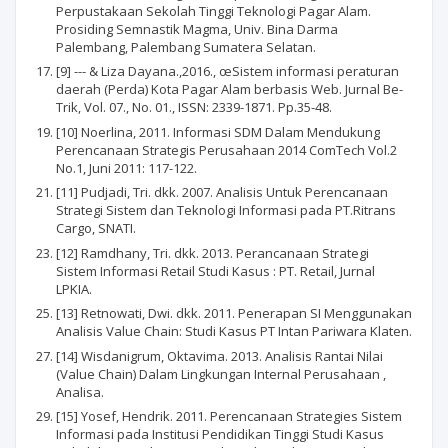
Perpustakaan Sekolah Tinggi Teknologi Pagar Alam.
Prosiding Semnastik Magma, Univ. Bina Darma
Palembang, Palembang Sumatera Selatan.
[9] --- & Liza Dayana.,2016., œSistem informasi peraturan
daerah (Perda) Kota Pagar Alam berbasis Web. Jurnal Be-
Trik, Vol. 07., No. 01., ISSN: 2339-1871. Pp.35-48.
[10] Noerlina, 2011. Informasi SDM Dalam Mendukung
Perencanaan Strategis Perusahaan 2014 ComTech Vol.2
No.1, Juni 2011: 117-122.
[11] Pudjadi, Tri. dkk. 2007. Analisis Untuk Perencanaan
Strategi Sistem dan Teknologi Informasi pada PT.Ritrans
Cargo, SNATI.
[12] Ramdhany, Tri. dkk. 2013. Perancanaan Strategi
Sistem Informasi Retail Studi Kasus : PT. Retail, Jurnal
LPKIA.
[13] Retnowati, Dwi. dkk. 2011. Penerapan SI Menggunakan
Analisis Value Chain: Studi Kasus PT Intan Pariwara Klaten.
[14] Wisdanigrum, Oktavima. 2013. Analisis Rantai Nilai
(Value Chain) Dalam Lingkungan Internal Perusahaan ,
Analisa.
[15] Yosef, Hendrik. 2011. Perencanaan Strategies Sistem
Informasi pada Institusi Pendidikan Tinggi Studi Kasus