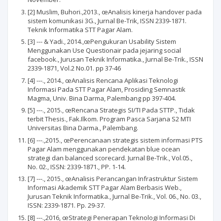
[2] Muslim, Buhori.,2013., œAnalisis kinerja handover pada
sistem komunikasi 3G., Jurnal Be-Trik, ISSN 2339-1871.
Teknik Informatika STT Pagar Alam.
[3] --- & Yadi., 2014.,œPengukuran Usability Sistem
Menggunakan Use Questionair pada jejaring social
facebook., Jurusan Teknik Informatika., Jurnal Be-Trik., ISSN
2339-1871, Vol.2 No.01. pp 37-46
[4] ---., 2014., œAnalisis Rencana Aplikasi Teknologi
Informasi Pada STT Pagar Alam, Prosiding Semnastik
Magma, Univ. Bina Darma, Palembang pp 397-404.
[5] ---., 2015., œRencana Strategis SI/TI Pada STTP., Tidak
terbit Thesis., Fak.Ilkom. Program Pasca Sarjana S2 MTI
Universitas Bina Darma., Palembang.
[6] ---.,2015., œPerencanaan strategis sistem informasi PTS
Pagar Alam menggunakan pendekatan blue ocean
strategi dan balanced scorecard. Jurnal Be-Trik., Vol.05.,
No. 02., ISSN: 2339-1871., PP. 1-14.
[7] ---., 2015., œAnalisis Perancangan Infrastruktur Sistem
Informasi Akademik STT Pagar Alam Berbasis Web.,
Jurusan Teknik Informatika., Jurnal Be-Trik., Vol. 06., No. 03.,
ISSN: 2339-1871. Pp. 29-37.
[8] ---.,2016, œStrategi Penerapan Teknologi Informasi Di