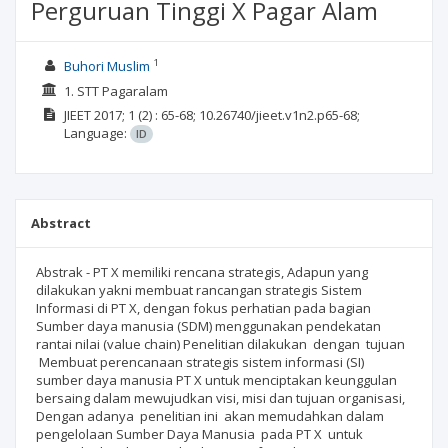
Perguruan Tinggi X Pagar Alam
1
Buhori Muslim
1. STT Pagaralam
JIEET
2017; 1
(2)
: 65-68;
10.26740/jieet.v1n2.p65-68;
Language:
ID
Abstract
Abstrak - PT X memiliki rencana strategis, Adapun yang
dilakukan yakni membuat rancangan strategis Sistem
Informasi di PT X, dengan fokus perhatian pada bagian
Sumber daya manusia (SDM) menggunakan pendekatan
rantai nilai (value chain) Penelitian dilakukan dengan tujuan
Membuat perencanaan strategis sistem informasi (SI)
sumber daya manusia PT X untuk menciptakan keunggulan
bersaing dalam mewujudkan visi, misi dan tujuan organisasi,
Dengan adanya penelitian ini akan memudahkan dalam
pengelolaan Sumber Daya Manusia pada PT X untuk