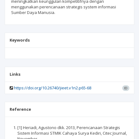
meningkatkan keunggulan kompetitifnya dengan
menggunakan perencanaan strategis system informasi
Sumber Daya Manusia.
Keywords
Links
https://doi.org/10.26740/jieet.v1n2.p65-68
ID
Reference
[1] Heriadi, Agustono dkk. 2013, Perencanaan Strategis
Sistem Informasi STMIK Cahaya Surya Kediri, Citec Journal,
November.