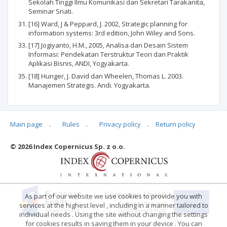
Sekolah Tinggi Ilmu Komunikasi dan Sekretari Tarakanita,
Seminar Snati.
[16] Ward, J & Peppard, J. 2002, Strategic planning for
information systems: 3rd edition, John Wiley and Sons.
[17] Jogiyanto, H.M., 2005, Analisa dan Desain Sistem
Informasi: Pendekatan Terstruktur Teori dan Praktik
Aplikasi Bisnis, ANDI, Yogyakarta.
[18] Hunger, J. David dan Wheelen, Thomas L. 2003.
Manajemen Strategis. Andi. Yogyakarta.
Main page
.
Rules
.
Privacy policy
.
Return policy
Articles quoting
© 2026 Index Copernicus Sp. z o.o.
No data
As part of our website we use cookies to provide you with
services at the highest level , including in a manner tailored to
individual needs . Using the site without changing the settings
for cookies results in saving them in your device . You can