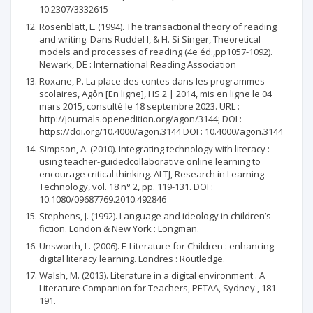
10.2307/3332615
Rosenblatt, L. (1994). The transactional theory of reading
and writing. Dans Ruddel l, & H. Si Singer, Theoretical
models and processes of reading (4e éd.,pp1057­-1092).
Newark, DE : International Reading Association
Roxane, P. La place des contes dans les programmes
scolaires, Agôn [En ligne], HS 2 | 2014, mis en ligne le 04
mars 2015, consulté le 18 septembre 2023. URL :
http://journals.openedition.org/agon/3144; DOI :
https://doi.org/10.4000/agon.3144 DOI : 10.4000/agon.3144
Simpson, A. (2010). Integrating technology with literacy :
using teacher-guidedcollaborative online learning to
encourage critical thinking. ALT­J, Research in Learning
Technology, vol. 18 n° 2, pp. 119-131. DOI :
10.1080/09687769.2010.492846
Stephens, J. (1992). Language and ideology in children’s
fiction. London & New York : Longman.
Unsworth, L. (2006). E-Literature for Children : enhancing
digital literacy learning. Londres : Routledge.
Walsh, M. (2013). Literature in a digital environment . A
Literature Companion for Teachers, PETAA, Sydney , 181­
191.