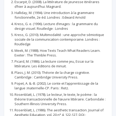
Escarpit, D. (2008). La littérature de jeunesse itinérares
d’hier à aujourd’hui. Magnard.
Halliday, M. (1994). Une introduction à la grammaire
fonctionnelle, 2e éd. Londres : Edward Arnold
Kress, G. e. (1996). Lecture d’images : la grammaire du
design visuel. Routledge : Londres
Kress, G. (2010). Multimodalité : une approche sémiotique
sociale de la communication contemporaine. Londres :
Routledge
Meek, M. (1988). How Texts Teach What Readers Learn.
Exeter : The Thimble Press.
Picard, M. (1986). La lecture comme jeu, Essai sur la
littérature. Les éditions de minuit.
Plass, J. M. (2010). Théorie de la charge cognitive.
Cambridge : Cambridge University Press.
Popet, A. &.-B. (2002). Le conte et l’apprentissage de la
langue :maternelle-CP. Paris : Retz.
Rosenblatt, L. (1978). Le lecteur, le texte, le poème : la
théorie transactionnelle de l’œuvre littéraire. Carbondale :
Southern Illinois University Press.
Rosenblatt, L. (1986). The aesthetic transaction. Journal of
Aesthetic Education, vol. 20 n° 4, 122-127. DOI :