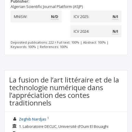
Publisher:
Algerian Scientific Journal Platform (ASJP)
MNiSW:
N/D
ICV 2025:
N/I
ICV 2024:
N/I
Deposited publications: 222
Full text: 100%
|
Abstract: 100%
|
Keywords: 100%
|
References: 100%
La fusion de l’art littéraire et de la
technologie numérique dans
l’appréciation des contes
traditionnels
1
Zeghib Nardjas
1. Laboratoire DECLIC, Université d’Oum El Bouaghi