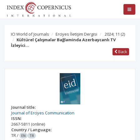
ICI World of Journals
Erciyes İletişim Dergisi
2024; 11
(2)
Kültürel Çalışmalar Bağlaminda Azerbaycanlı TV
İzleyici…
Back
Journal title:
Journal of Erciyes Communication
ISSN:
2667-5811
(online)
Country / Language:
TR
/
EN
TR