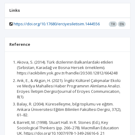
Links
https://doi.org/10.17680/erciyesiletisim.1444556
TR
EN
Reference
Akova, S. (2014). Türk dizilerinin Balkanlardaki etkileri
(Sırbistan, Karadağ ve Bosna Hersek örneklemi).
https://acikbilim.yok.gov.tr/handle/20.500.12812/664248
Arık, E., & Akgün, H. (2021). İngiliz Kültürel Çalışmalar Ekolü
ve Medya Mahallesi Haber Programının Alımlama Analizi.
Erciyes İletişim Dergisi/Journal of Erciyes Communication,
8(1).
Balay, R. (2004). Küreselleşme, bilgi toplumu ve eğitim.
Ankara Üniversitesi Eğitim Bilimleri Fakültesi Dergisi, 37(2),
61–82.
Barrett, M. (1998). Stuart Hall. In R. Stones (Ed.), Key
Sociological Thinkers (pp. 266–278). Macmillan Education
UK. https://doi.org/10.1007/978-1-349-26616-6_21