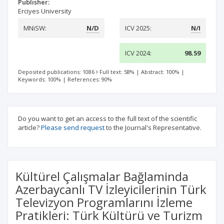
Publisher:
Erciyes University
MNiSW:
N/D
ICV 2025:
N/I
ICV 2024:
98.59
Deposited publications: 1086
Full text: 58%
|
Abstract: 100%
|
Keywords: 100%
|
References: 90%
Do you want to get an access to the full text of the scientific
article?
Please send request
to the Journal's Representative.
Kültürel Çalışmalar Bağlaminda
Azerbaycanlı TV İzleyicilerinin Türk
Televizyon Programlarını İzleme
Pratikleri: Türk Kültürü ve Turizm