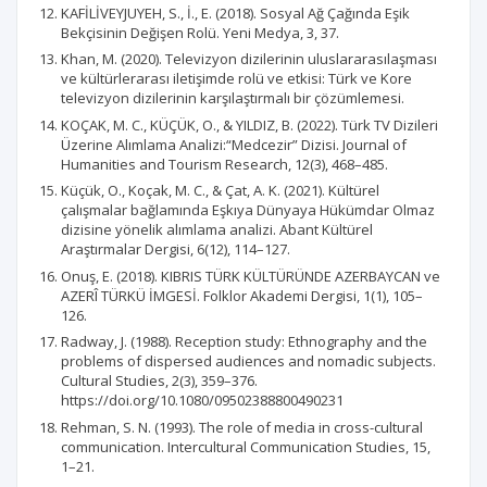
KAFİLİVEYJUYEH, S., İ., E. (2018). Sosyal Ağ Çağında Eşik
Bekçisinin Değişen Rolü. Yeni Medya, 3, 37.
Khan, M. (2020). Televizyon dizilerinin uluslararasılaşması
ve kültürlerarası iletişimde rolü ve etkisi: Türk ve Kore
televizyon dizilerinin karşılaştırmalı bir çözümlemesi.
KOÇAK, M. C., KÜÇÜK, O., & YILDIZ, B. (2022). Türk TV Dizileri
Üzerine Alımlama Analizi:“Medcezir” Dizisi. Journal of
Humanities and Tourism Research, 12(3), 468–485.
Küçük, O., Koçak, M. C., & Çat, A. K. (2021). Kültürel
çalışmalar bağlamında Eşkıya Dünyaya Hükümdar Olmaz
dizisine yönelik alımlama analizi. Abant Kültürel
Araştırmalar Dergisi, 6(12), 114–127.
Onuş, E. (2018). KIBRIS TÜRK KÜLTÜRÜNDE AZERBAYCAN ve
AZERÎ TÜRKÜ İMGESİ. Folklor Akademi Dergisi, 1(1), 105–
126.
Radway, J. (1988). Reception study: Ethnography and the
problems of dispersed audiences and nomadic subjects.
Cultural Studies, 2(3), 359–376.
https://doi.org/10.1080/09502388800490231
Rehman, S. N. (1993). The role of media in cross-cultural
communication. Intercultural Communication Studies, 15,
1–21.