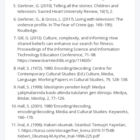
Gerbner, G. (2010). Telling all the stories: Children and
television. Sacred Heart University Review, 16(1), 2.
Gerbner, G., & Gross, L. (2017). Living with television: The
violence profile. In The Fear of Crime (pp. 169–195).
Routledge.
Gill, G. (2013). Culture, complexity, and informing: How
shared beliefs can enhance our search for fitness.
Proceedings of the Informing Science and Information
Technology Education Conference, 71–98.
https://www.learntechlib.org/p/114635/
Hall, S. (1972). 1980. Encoding/decoding. Centre for
Contemporary Cultural Studies (Ed.) Culture, Media,
Language: Working Papers in Cultural Studies, 79, 128–138.
Hall, S. (1999). İdeolojinin yeniden keşfi: Medya
çalışmalarında baskı altında tutulanın geri dönüşü. Medya,
Iktidar, Ideoloji, 2, 77–126.
Hall, S. (2001). 1980 ‘Encoding/decoding,
encoding/decoding. Media and Cultural Studies: Keyworks,
166–176.
İnal, A. (1996). Haberi okumak. İstanbul: Temuçin Yayınları,
1. https://turuz.com/storage/her_konu-2019-7/7548-
Xeberi_Okumaq-M.Ayshe_Inal-1996-225.pdf