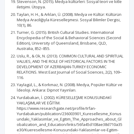
Stevenson, N. (2015). Medya kültürleri: Sosyal teori ve kitle
iletişimi. Ütopya.
Taylan, H. H., & Arklan, Ü. (2008). Medya ve Kültür: Kültürün
Medya Araciliğiyla Küreselleşmesi. Sosyal Bilimler Dergisi,
10(1), 86.
Turner, G. (2015). British Cultural Studies. International
Encyclopedia of the Social & Behavioral Sciences (Second
Edition), University of Queensland, Brisbane, QLD,
Australia, 852–855.
Uslu, R., & Ok, N. (2013). COMMON CULTURAL AND SPIRITUAL
VALUES, AND THE ROLE OF HISTORICAL FACTORS IN THE
DEVELOPMENT OF AZERBAIJAN-TURKEY ECONOMIC
RELATIONS. West East Journal of Social Sciences, 2(2), 109–
116.
Yaylagül, L., & Korkmaz, N. (2008). Medya, Popüler Kültür ve
İdeoloji. Ankara: Dipnot Yayınları.
Yurdabakan, İ. (2002). KÜRESELLEŞME KONUSUNDAKİ
YAKLAŞIMLAR VE EĞİTİM.
https://www.researchgate.net/profile/Irfan-
Yurdabakan/publication/236003901_Kuresellesme_Konus
undaki_Yaklasimlar_ve_Egitim_The_Approaches_about_Gl
obalization_and_Education/links/56fa45d108ae38d710a35
e30/Kueresellesme-Konusundaki-Yaklasimlar-ve-Egitim-