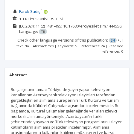
1
Faruk Sadıç
1. ERCİYES ÜNİVERSİTESİ
JEC
2024; 11
(2)
: 481-495;
10.17680/erciyesiletisim.1444556;
Language:
TR
Check other language versions of this publication:
EN
Full
text: No | Abstract: Yes | Keywords: 5 | References: 24 | Resolved
references: 0
Abstract
Bu çalışmanın amacı Türkiye'de yayın yapan televizyon
kanallarının Azerbaycanlı televizyon izleyicileri tarafından
gerçekleştirilen alımlama süreçlerinin Türk Kültürü ve turizm
bağlamında Kültürel Çalışmalar açısından incelenmesidir. Bu
bağlamda, Kültürel Çalışmalar geleneğinde yer alan izleyici
merkezli alımlama yöntemiyle, Azerbaycan’ın farklı
şehirlerinde yaşayan ve Türk televizyon programlarını izleyen
katılımcıların alımlama pratikleri incelenmiştir. Alımlama
araştırmalarında kullanılan katılımcı, müzakereci ve karşıt