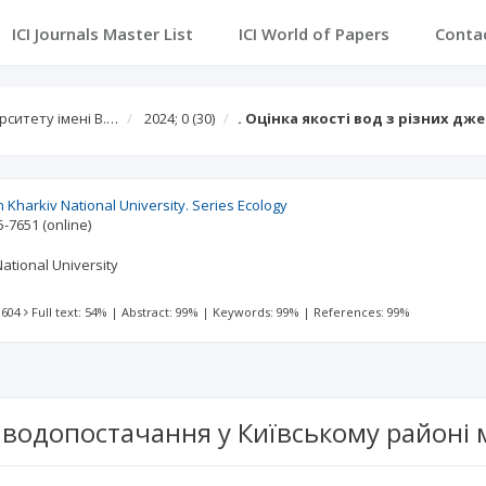
ICI Journals Master List
ICI World of Papers
Conta
рситету імені В.…
2024; 0
(30)
. Оцінка якості вод з різних д
n Kharkiv National University. Series Ecology
5-7651
(online)
ational University
 604
Full text: 54%
|
Abstract: 99%
|
Keywords: 99%
|
References: 99%
л водопостачання у Київському районі 