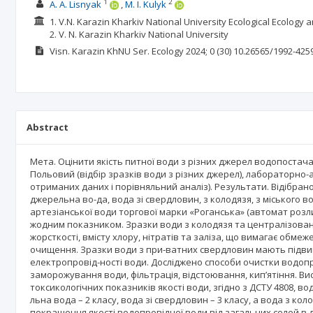
1
2
A. A. Lisnyak
M. I. Kulyk
1. V.N. Karazin Kharkiv National University Ecological Ecology 
2. V. N. Karazin Kharkiv National University
Visn. Karazin KhNU Ser. Ecology
2024; 0
(30)
10.26565/1992-425
Abstract
Мета. Оцінити якість питної води з різних джерел водопостача
Польовий (відбір зразків води з різних джерел), лабораторно-
отриманих даних і порівняльний аналіз). Результати. Відібра
джерельна во-да, вода зі свердловин, з колодязя, з міського 
артезіанської води торгової марки «Роганська» (автомат ро
жодним показником. Зразки води з колодязя та централізован
жорсткості, вмісту хлору, нітратів та заліза, що вимагає обме
очищення. Зразки води з при-ватних свердловин мають підвищ
електропровід-ності води. Досліджено способи очистки водопр
заморожування води, фільтрація, відстоювання, кип’ятіння. Вис
токсикологічних показників якості води, згідно з ДСТУ 4808, во
льна вода – 2 класу, вода зі свердловин – 3 класу, а вода з ко
покращення якості водопровідної води від загальних солей в