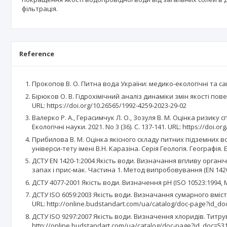
фільтрація.
Reference
Прокопов В. О. Питна вода України: медико-екологічні та саніт
Бірюков О. В. Гідрохімічний аналіз динаміки змін якості повер
URL: https://doi.org/10.26565/1992-4259-2023-29-02
Валерко Р. А., Герасимчук Л. О., Зозуля В. М. Оцінка ризик
Екологічні науки. 2021. No 3 (36). С. 137-141. URL: https://doi.o
Прибилова В. М. Оцінка якісного складу питних підземних в
універси-тету імені В.Н. Каразіна. Серія Геологія. Географія. Е
ДСТУ EN 1420-1:2004 Якість води. Визначання впливу орга
запах і прис-мак. Частина 1. Метод випробовування (EN 1420-1
ДСТУ 4077-2001 Якість води. Визначення рН (ISO 10523:1994, M
ДСТУ ISO 6059:2003 Якість води. Визначання сумарного вміст
URL: http://online.budstandart.com/ua/catalog/doc-page?id_d
ДСТУ ISO 9297:2007 Якість води. Визначення хлоридів. Титрува
http://online.budstandart.com/ua/catalog/doc-page?id_doc=53