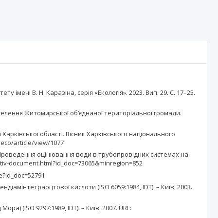
 імені В. Н. Каразіна, серія «Екологія». 2023. Вип. 29. С. 17–25.
населення Житомирської об’єднаної територіальної громади.
 Харківської області. Вісник Харківського національного
oeco/article/view/1077
. Проведення оцінювання води в трубопровідних системах на
mativ-document.html?id_doc=73065&minregion=852
ge?id_doc=52791
іамінтетраоцтової кислоти (ISO 6059:1984, IDT). – Київ, 2003.
а) (ISO 9297:1989, IDT). – Київ, 2007. URL: