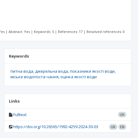
: Yes | Abstract: Yes | Keywords: 5 | References: 17 | Resolved references: 0
Keywords
питна вода
джерельна вода
показники якості води
міське водопоста-чання
оцінка якості води
Links
Fulltext
UK
https://doi.org/10.26565/1992-4259-2024-30-03
UK
EN