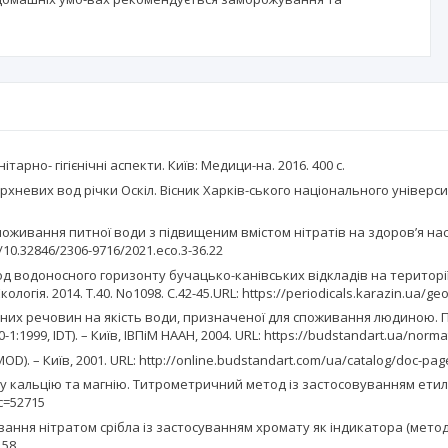
арно- гігієнічні аспекти. Київ: Медици-на. 2016. 400 c.
хневих вод річки Оскіл. Вісник Харків-ського національного університету
у споживання питної води з підвищеним вмістом нітратів на здоров’я 
rg/10.32846/2306-9716/2021.eco.3-36.22
од водоносного горизонту бучацько-канівських відкладів на території
кологія. 2014. Т.40. No1098. С.42-45.URL: https://periodicals.karazin.ua/ge
нічних речовин на якість води, призначеної для споживання людиною
:1999, IDТ). – Київ, ІВПіМ НААН, 2004. URL: https://budstandart.ua/nor
OD). – Київ, 2001. URL: http://online.budstandart.com/ua/catalog/doc-pa
у кальцію та магнію. Титрометричний метод із застосовуванням етиленд
oc=52715
ння нітратом срібла із застосуванням хромату як індикатора (метод Мор
158