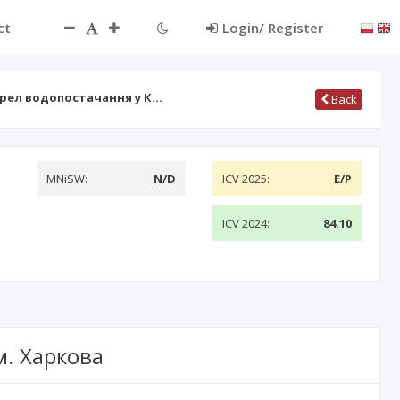
ct
Login/ Register
жерел водопостачання у К…
Back
MNiSW:
N/D
ICV 2025:
E/P
ICV 2024:
84.10
м. Харкова