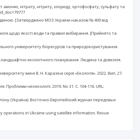
т амонію, нітрату, нітриту, хлориду, ортофосфату, сульфату та
?id_doc=79777
 людиною. [Затверджено МОЗ України наказом № 400 від
имоги щодо якості води та правил вибирання. [Прийнято та
нального університету біоресурсів та природокористування.
и ландшафтно-екологічного планування. Людина та довкілля.
верситету імені В. Н. Каразіна серія «Екологія». 2022. Вип. 27.
Проблеми неоекології. 2019. No 31. С. 104-116. URL:
регіону (Україна). Восточно-Европейский журнал передовых
ary operations in Ukraine using satellite information. Revue