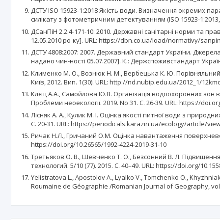
ДСТУ ISO 15923-1:2018 Якість води. Визначення окремих пара
силікату з фотометричним детектуванням (ISO 15923-1:2013, ID
ДСанПіН 2.2.4-171-10: 2010. Державні санітарні норми та п
12.05.2010 ро-ку]. URL: https://dbn.co.ua/load/normativy/sanp
ДСТУ 4808:2007: 2007. Державний стандарт України. Джерела
надано чин-ності 05.07.2007]. К.: Держспоживстандарт України
Клименко М. О., Вознюк Н. М., Вербецька К. Ю. Порівняльни
Київ, 2012. Вип. 1(30). URL: http://nd.nubip.edu.ua/2012_1/12km
Клєщ А.А., Самойлова Ю.В. Організація водоохоронних зон 
Проблеми неоекології. 2019. No 31. С. 26-39. URL: https://doi.o
Лісняк А. А., Кулик М. І. Оцінка якості питної води з природн
С. 20-31. URL: https://periodicals.karazin.ua/ecology/article/vi
Ричак Н.Л., Гричаний О.М. Оцінка навантаження поверхневого
https://doi.org/10.26565/1992-4224-2019-31-10
Третьяков О. В., Шевченко Т. О., Безсонний В. Л. Підвищен
технологий. 5/10 (77). 2015. С. 40–49. URL: https://doi.org/10.1
Yelistratova L., Аpostolov A., Lyalko V., Tomchenko O., Khyzhniak
Roumaine de Géographie /Romanian Journal of Geography, vol. 6