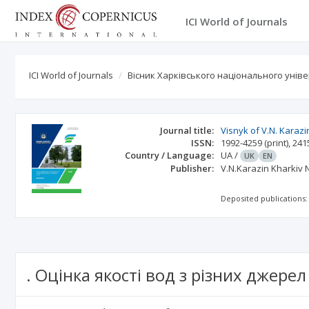
ICI World of Journals
ICI World of Journals
Вісник Харківського національного уніве
Journal title:
Visnyk of V.N. Karazi
ISSN:
1992-4259
(print)
,
241
Country / Language:
UA
/
UK
EN
Publisher:
V.N.Karazin Kharkiv N
Deposited publications:
. Оцінка якості вод з різних джере