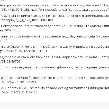
метрів з використанням систем дискре-тного аналізу. Частина 1. Вміс
T). Київ, 2018. URL: http://online.budstandart.com/ua/catalog/doc-page
равила. Гігієнічні вимоги до води питної, призначеної для споживання
in/dsanpin_2_2_4_171_10/25-1-0-1180
 централізованого питного водопоста-чання. Гігієнічні і екологічні в
, 2007. 36 с.
й аналіз нормативів якості поверхневих вод. Наукові доповіді Націо
o.pdf
в містах України: методичні проблеми та шляхи їх вирішення засобам
rg/10.26565/1992-4224-2019-31-03
их джерел у межах міста Харкова. Віс-ник Харківського національного уні
ew/21128/19766
 стоку на водний об’єкт в умовах урбо-ландшафту. Людина і довкілля. 
ня рівня екологічної безпеки питного во-допостачання Харківського 
5587/1729-4061.2015.51398
 A., Hodorovsky A.: The results of socio-ecological monitoring during milit
6. No 2.2022. P. 117–136.