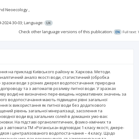
and Neoecology ,
9-2024-30-03;
Language:
UK
Check other language versions of this publication:
EN
Full text
ння на прикладі Київського району м. Харкова. Методи.
аналітичний аналіз якості води, статистичний (обробка
но зразки води з різних джерел водопостачання: природна
водопроводу та з автоматів розливу питної води. У зразках
зливу води) не визначено пере-вищень нормативних значень за
ого водопостачання мають підвищені рівні загальної
ження їх використання як питної води без додаткового
ений рівень загальної мінералізації, засолення та
овідної води від загальних солей в домашніх умо-вах:
новки. На підставі органолептичних, фізико-хімічних та
да з автомата ТМ «Роганська» відповідає 1 класу якості, джере-
лодязя і централізованого водопоста-чання – 4 класу. Щодо
 домашніх умо-вах рекомендується заморожування та