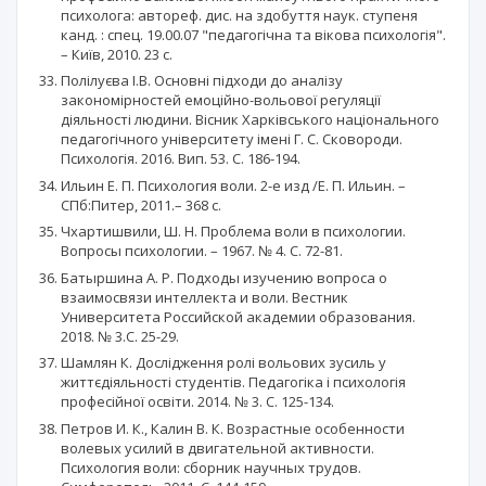
психолога: автореф. дис. на здобуття наук. ступеня
канд. : спец. 19.00.07 "педагогічна та вікова психологія".
– Київ, 2010. 23 с.
Полілуєва І.В. Основні підходи до аналізу
закономірностей емоційно-вольової регуляції
діяльності людини. Вісник Харківського національного
педагогічного університету імені Г. С. Сковороди.
Психологія. 2016. Вип. 53. С. 186-194.
Ильин Е. П. Психология воли. 2-е изд /Е. П. Ильин. –
СПб:Питер, 2011.– 368 с.
Чхартишвили, Ш. Н. Проблема воли в психологии.
Вопросы психологии. – 1967. № 4. С. 72-81.
Батыршина А. Р. Подходы изучению вопроса о
взаимосвязи интеллекта и воли. Вестник
Университета Российской академии образования.
2018. № 3.С. 25-29.
Шамлян К. Дослідження ролі вольових зусиль у
життєдіяльності студентів. Педагогіка і психологія
професійної освіти. 2014. № 3. С. 125-134.
Петров И. К., Калин В. К. Возрастные особенности
волевых усилий в двигательной активности.
Психология воли: сборник научных трудов.