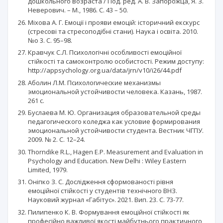
дошкольного возраста / Под. ред. А. В. Запорожца, Я. З.
Неверович. – М., 1986. С. 43 – 50.
Міхова А. Г. Емоції і прояви емоцій: історичний екскурс
(стресові та стресоподібні стани). Наука і освіта. 2010.
№o 3. С. 95–98.
Кравчук С.Л. Психологічні особливості емоційної
стійкості та самоконтролю особистості. Режим доступу:
http://appsychology.org.ua/data/jrn/v10/i26/44.pdf
Аболин Л.М. Психологические механизмы
эмоциональной устойчивости человека. Казань, 1987.
261 с.
Буслаева М. Ю. Организация образовательной среды
педагогического коледжа как условие формирования
эмоциональной устойчивости студента. Вестник ЧГПУ.
2009. № 2. С. 12–24.
Thorndike R.L., Hagen E.P. Measurement and Evaluation in
Psychology and Education. New Delhi : Wiley Eastern
Limited, 1979.
Оніпко З. С. Дослідження сформованості рівня
емоційної стійкості у студентів технічного ВНЗ.
Науковий журнал «Габітус». 2021. Вип. 23. С. 73-77.
Пилипенко К. В. Формування емоційної стійкості як
професійно важливої якості майбутнього практичного