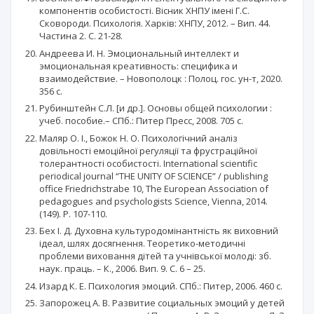
компонентів особистості. Вісник ХНПУ імені Г.С.
Сковороди. Психологія. Харків: ХНПУ, 2012. – Вип. 44.
Частина 2. С. 21-28.
Андреева И. Н. Эмоциональный интеллект и
эмоциональная креативность: специфика и
взаимодействие. – Новополоцк : Полоц. гос. ун-т, 2020.
356 с.
Рубинштейн С.Л. [и др.]. Основы общей психологии :
учеб. пособие.– СПб.: Питер Пресс, 2008. 705 с.
Маляр О. І., Божок Н. О. Психологічний аналіз
довільності емоційної регуляції та фрустраційної
толерантності особистості. International scientific
periodical journal “THE UNITY OF SCIENCE” / publishing
office Friedrichstrabe 10, The European Association of
pedagogues and psychologists Science, Vienna, 2014.
(149). P. 107-110.
Бех І. Д. Духовна культуродомінантність як виховний
ідеал, шлях досягнення. Теоретико-методичні
проблеми виховання дітей та учнівської молоді: зб.
наук. праць. – К., 2006. Вип. 9. С. 6 – 25.
Изард К. Е. Психология эмоций. СПб.: Питер, 2006. 460 с.
Запорожец А. В. Развитие социальных эмоций у детей