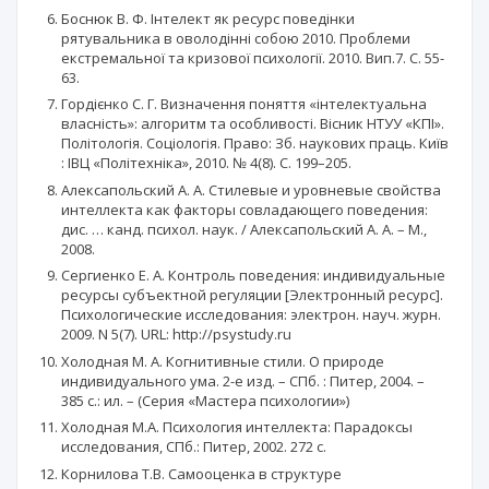
Боснюк В. Ф. Інтелект як ресурс поведінки
рятувальника в оволодінні собою 2010. Проблеми
екстремальної та кризової психології. 2010. Вип.7. С. 55-
63.
Гордієнко С. Г. Визначення поняття «інтелектуальна
власність»: алгоритм та особливості. Вісник НТУУ «КПІ».
Політологія. Соціологія. Право: Зб. наукових праць. Київ
: ІВЦ «Політехніка», 2010. № 4(8). С. 199–205.
Алексапольский А. А. Стилевые и уровневые свойства
интеллекта как факторы совладающего поведения:
дис. … канд. психол. наук. / Алексапольский А. А. – М.,
2008.
Сергиенко Е. А. Контроль поведения: индивидуальные
ресурсы субъектной регуляции [Электронный ресурс].
Психологические исследования: электрон. науч. журн.
2009. N 5(7). URL: http://psystudy.ru
Холодная М. А. Когнитивные стили. О природе
индивидуального ума. 2-е изд. – СПб. : Питер, 2004. –
385 с.: ил. – (Серия «Мастера психологии»)
Холодная М.А. Психология интеллекта: Парадоксы
исследования, СПб.: Питер, 2002. 272 с.
Корнилова Т.В. Самооценка в структуре