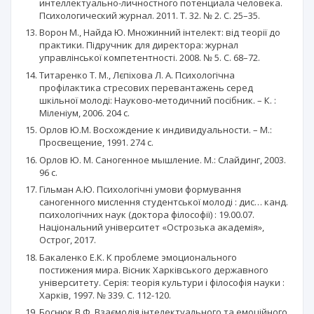
интеллектуально-личностного потенциала человека.
Психологический журнал. 2011. Т. 32. № 2. С. 25–35.
Ворон М., Найда Ю. Множинний інтелект: від теорії до
практики. Підручник для директора: журнал
управлінської компетентності. 2008. № 5. С. 68–72.
Титаренко Т. М., Лєпіхова Л. А. Психологічна
профілактика стресових перевантажень серед
шкільної молоді: Науково-методичний посібник. – К. :
Міленіум, 2006. 204 с.
Орлов Ю.М. Восхождение к индивидуальности. – М.:
Просвещение, 1991. 274 с.
Орлов Ю. М. Саногенное мышление. М.: Слайдинг, 2003.
96 с.
Гільман А.Ю. Психологічні умови формування
саногенного мислення студентської молоді : дис… канд.
психологічних наук (доктора філософії) : 19.00.07.
Національний університет «Острозька академія»,
Острог, 2017.
Бакаленко Е.К. К проблеме эмоционального
постижения мира. Вісник Харківського державного
університету. Серія: теорія культури і філософія науки :
Харків, 1997. № 339. С. 112-120.
Боснюк В.Ф. Взаємодія інтелектуального та емоційного