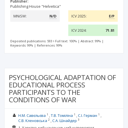
Publisher:
Publishing House "Helvetica"
MNiSW:
N/D
ICV 2025:
E/P
ICV 2024:
71.81
Deposited publications: 593
Full text: 100%
|
Abstract: 99%
|
Keywords: 99%
|
References: 99%
PSYCHOLOGICAL ADAPTATION OF
EDUCATIONAL PROCESS
PARTICIPANTS TO THE
CONDITIONS OF WAR
1
1
1
Н.М. Савєльєва
Т.В. Томіліна
С.І. Герман
2
3
С.В. Кленовська
С.А. Шнайдер
1. Харківський національний університет ,