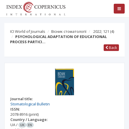
ICI World of Journals
Вісник стоматології
2022; 121
(4)
PSYCHOLOGICAL ADAPTATION OF EDUCATIONAL
PROCESS PARTICI…
Back
Journal title:
Stomatological Bulletin
ISSN:
2078-8916
(print)
Country / Language:
UA
/
UK
EN