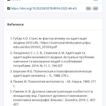
https://doi.org/10.35220/2078-8916-2022-46-4.3
EN
UK
Reference
Губар А.О. Стрес як фактор впливу на адаптацію
людини 2010 URL : https://scienceandeducation.pdpu.
edu.ua/doc/2010/3_2010/6.pdf
Лазуренко С. І., С. В., Семенов А. М. Адаптація та
адаптаційні можливості людини. Актуальні проблеми
навчання та виховання людей з особливими
потребами. 2014. № 11. С. 194-207
Березин Ф.Б. Психическая и психофизиологическая
адаптация человека. – Л., 1988. 270 с.
Пиаже Ж. Психология интеллекта. – М.: Наука, 1969. 371
с.
Павлик Н. В. Духовна самоактуалізація особистості в
юнацькому віці. Горизонт духовності виховання :
колективна монографія. Вільнюс : Zuvedra, 2019. С. 407-
427.