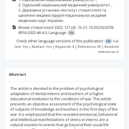
2. Одеський національний медичний університет ,
3. Державна установа «Інститут стоматології та
щелепно-лицевої хірургії Національної академії
медичних наук України»
Вісник стоматології
2022; 121
(4)
: 15-21;
10.35220/2078-
8916-2022-46-4.3;
Language:
EN
Check other language versions of this publication:
UK
Full
text: Yes | Abstract: Yes | Keywords: 4 | References: 39 | Resolved
references: 0
Abstract
The article is devoted to the problem of psychological
adaptation of dental interns and teachers of a higher
educational institution to the conditions of war. The article
presents an objective assessment of the psychological state
of subjects of knowledge and teachers in the first days of the
war. It is emphasized that the revealed emotional, behavioral
and intellectual manifestations of stress in interns are a
natural reaction to events that go beyond their usual life