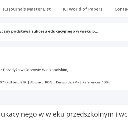
ICI Journals Master List
ICI World of Papers
Conta
zyczny podstawą sukcesu edukacyjnego w wieku p…
 z Paradyża w Gorzowie Wielkopolskim,
 97
Full text: 87%
|
Abstract: 100%
|
Keywords: 97%
|
References: 100%
edukacyjnego w wieku przedszkolnym i w