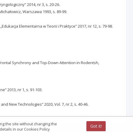
ngologiczny” 2014, nr 3, s. 20-26.
Michałowicz, Warszawa 1993, s. 89-99.
ukacja Elementarna w Teorii i Praktyce” 2017, nr 12, s. 79-98.
l-Prefrontal Synchrony and Top-Down Attention in Rodentsh,
 2013, nr 1, s. 91-103.
nd New Technologies” 2020, Vol. 7, nr 2, s. 40-46.
ing the site without changing the
Got it!
etails in our Cookies Policy