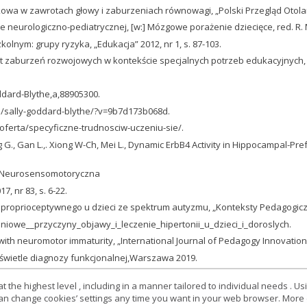
kowa w zawrotach głowy i zaburzeniach równowagi, „Polski Przegląd Otolary
e neurologiczno-pediatrycznej, [w:] Mózgowe porażenie dziecięce, red. R. 
lnym: grupy ryzyka, „Edukacja” 2012, nr 1, s. 87-103.
 zaburzeń rozwojowych w kontekście specjalnych potrzeb edukacyjnych, „Ed
ddard-Blythe,a,88905300.
s/sally-goddard-blythe/?v=9b7d173b068d.
/oferta/specyficzne-trudnosciw-uczeniu-sie/.
., Xing G., Gan L.,. Xiong W-Ch, Mei L., Dynamic ErbB4 Activity in Hippocampa
. Neurosensomotoryczna
, nr 83, s. 6-22.
proprioceptywnego u dzieci ze spektrum autyzmu, „Konteksty Pedagogiczne”
iowe__przyczyny_objawy_i_leczenie_hipertonii_u_dzieci_i_doroslych.
with neuromotor immaturity, „International Journal of Pedagogy Innovation a
świetle diagnozy funkcjonalnej,Warszawa 2019.
 the highest level , including in a manner tailored to individual needs . Us
 can change cookies’ settings any time you want in your web browser. More d