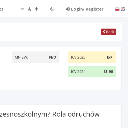
ct
Login/ Register
Back
MNiSW:
N/D
ICV 2025:
E/P
ICV 2024:
53.96
czesnoszkolnym? Rola odruchów