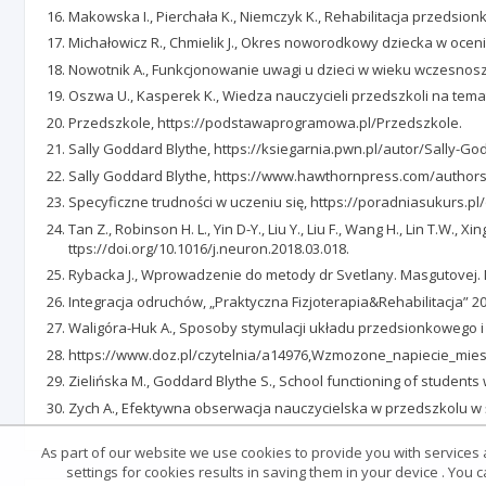
Makowska I., Pierchała K., Niemczyk K., Rehabilitacja przedsion
Michałowicz R., Chmielik J., Okres noworodkowy dziecka w oceni
Nowotnik A., Funkcjonowanie uwagi u dzieci w wieku wczesnoszko
Oszwa U., Kasperek K., Wiedza nauczycieli przedszkoli na temat
Przedszkole, https://podstawaprogramowa.pl/Przedszkole.
Sally Goddard Blythe, https://ksiegarnia.pwn.pl/autor/Sally-Go
Sally Goddard Blythe, https://www.hawthornpress.com/author
Specyficzne trudności w uczeniu się, https://poradniasukurs.pl
Tan Z., Robinson H. L., Yin D-Y., Liu Y., Liu F., Wang H., Lin T.W
ttps://doi.org/10.1016/j.neuron.2018.03.018.
Rybacka J., Wprowadzenie do metody dr Svetlany. Masgutovej
Integracja odruchów, „Praktyczna Fizjoterapia&Rehabilitacja” 2017
Waligóra-Huk A., Sposoby stymulacji układu przedsionkowego i 
https://www.doz.pl/czytelnia/a14976,Wzmozone_napiecie_miesn
Zielińska M., Goddard Blythe S., School functioning of students 
Zych A., Efektywna obserwacja nauczycielska w przedszkolu w 
As part of our website we use cookies to provide you with services at
settings for cookies results in saving them in your device . You