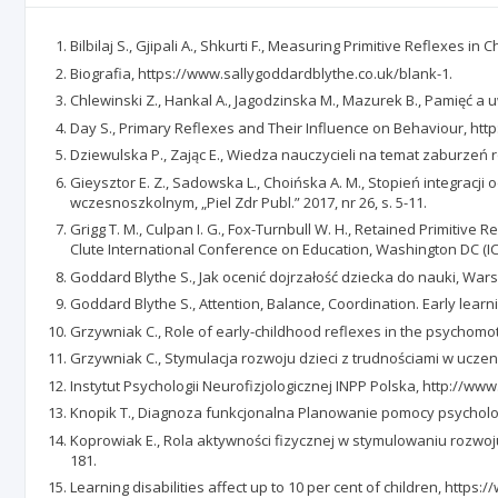
Bilbilaj S., Gjipali A., Shkurti F., Measuring Primitive Reflexes in
Biografia, https://www.sallygoddardblythe.co.uk/blank-1.
Chlewinski Z., Hankal A., Jagodzinska M., Mazurek B., Pamięć a
Day S., Primary Reflexes and Their Influence on Behaviour, ht
Dziewulska P., Zając E., Wiedza nauczycieli na temat zaburzeń 
Gieysztor E. Z., Sadowska L., Choińska A. M., Stopień integrac
wczesnoszkolnym, „Piel Zdr Publ.” 2017, nr 26, s. 5-11.
Grigg T. M., Culpan I. G., Fox-Turnbull W. H., Retained Primitiv
Clute International Conference on Education, Washington DC (ICE)
Goddard Blythe S., Jak ocenić dojrzałość dziecka do nauki, War
Goddard Blythe S., Attention, Balance, Coordination. Early learnin
Grzywniak C., Role of early-childhood reflexes in the psychomoto
Grzywniak C., Stymulacja rozwoju dzieci z trudnościami w uczen
Instytut Psychologii Neurofizjologicznej INPP Polska, http://www.
Knopik T., Diagnoza funkcjonalna Planowanie pomocy psycholo
Koprowiak E., Rola aktywności fizycznej w stymulowaniu rozwoju
181.
Learning disabilities affect up to 10 per cent of children, https: