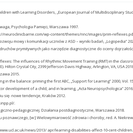
 Children with Learning Disorders, „European Journal of Multidisciplinary Studi
 uwaga, Psychologia Pamięci, Warszawa 1997.
tp://neuroclinicbarrie.com/wp-content/themes/nnc/images/prim-reflexes.pd
rozwoju mowy i komunikacji uczniów z ASD – wyniki badań, „Logopedia” 2022,
ji odruchów prymitywnych jako narzędzie diagnostyczne do oceny dojrzałoś
e Reflexes: The influences of Rhythmic Movement Training (RMT) in the class
. Hilton Crystal City, 2399 Jefferson Davis Highway, Arlington, VA, USA 201
szawa 2015.
g in the balance: priming the first ABC, „Support for Learning” 2000, Vol. 15,
r development of a child, and in learning, „Acta Neuropsychologica” 2016, V
iu się- nowe tendencje, Kraków 2012.
inpp.pl/.
giczno-pedagogicznej. Działania postdiagnostyczne, Warszawa 2018.
 poznawczego, [w:] Wielowymiarowość zdrowia i choroby, red. A. Niekrewicz
//www.ucl.ac.uk/news/2013/ apr/learning-disabilities-affect-10-cent-children.