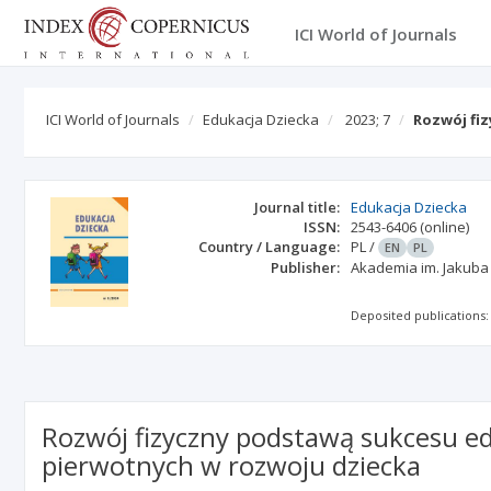
ICI World of Journals
ICI World of Journals
Edukacja Dziecka
2023; 7
Rozwój fi
Journal title:
Edukacja Dziecka
ISSN:
2543-6406
(online)
Country / Language:
PL
/
EN
PL
Publisher:
Akademia im. Jakuba
Deposited publications:
Rozwój fizyczny podstawą sukcesu 
pierwotnych w rozwoju dziecka