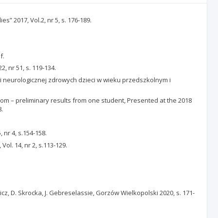
es” 2017, Vol.2, nr 5, s. 176-189.
f.
 nr 51, s. 119-134.
ci neurologicznej zdrowych dzieci w wieku przedszkolnym i
room – preliminary results from one student, Presented at the 2018
8.
 nr 4, s.154-158.
ol. 14, nr 2, s.113-129.
, D. Skrocka, J. Gebreselassie, Gorzów Wielkopolski 2020, s. 171-