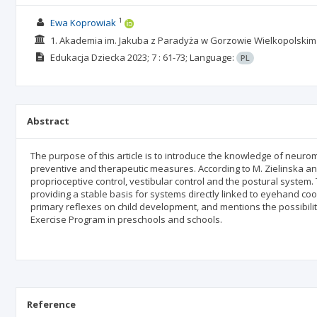
1
Ewa Koprowiak
1. Akademia im. Jakuba z Paradyża w Gorzowie Wielkopolskim
Edukacja Dziecka
2023; 7
: 61-73;
Language:
PL
Abstract
The purpose of this article is to introduce the knowledge of neur
preventive and therapeutic measures. According to M. Zielinska and
proprioceptive control, vestibular control and the postural system.
providing a stable basis for systems directly linked to eyehand coo
primary reflexes on child development, and mentions the possibili
Exercise Program in preschools and schools.
Reference