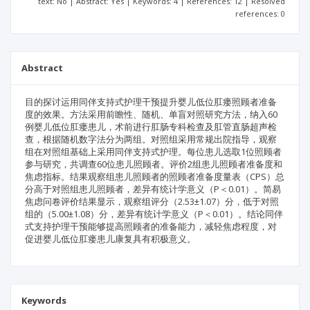
text: No | Abstract: Yes | Keywords: 4 | References: 12 | Resolved
references: 0
Abstract
目的探讨运用同伴支持式护理干预提升婴儿低位肛瘘照顾者准备
度的效果。方法采用前瞻性、随机、单盲对照研究方法，纳入60
例婴儿低位肛瘘患儿，术前进行肛肠专科检查及肛管直肠超声检
查，根据随机数字法分为两组。对照组采用常规出院指导，观察
组在对照组基础上采用同伴支持式护理。每位患儿选取1位照顾者
参与研究，共调查60位患儿照顾者。评价2组患儿照顾者准备度和
焦虑指标。结果观察组患儿照顾者的照顾者准备度量表（CPS）总
分高于对照组患儿照顾者，差异有统计学意义（P＜0.01）。简易
焦虑问卷评价结果显示，观察组评分（2.53±1.07）分，低于对照
组的（5.00±1.08）分，差异有统计学意义（P＜0.01）。结论同伴
式支持护理干预能够提高照顾者的准备能力，减轻焦虑程度，对
促进婴儿低位肛瘘患儿康复具有积极意义。
Keywords