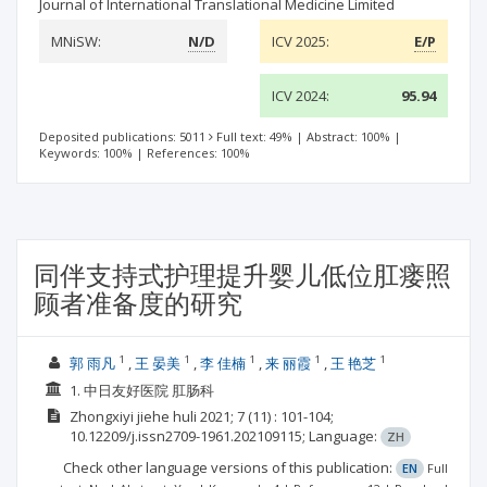
Journal of International Translational Medicine Limited
MNiSW:
N/D
ICV 2025:
E/P
ICV 2024:
95.94
Deposited publications: 5011
Full text: 49%
|
Abstract: 100%
|
Keywords: 100%
|
References: 100%
同伴支持式护理提升婴儿低位肛瘘照
顾者准备度的研究
1
1
1
1
1
郭 雨凡
王 晏美
李 佳楠
来 丽霞
王 艳芝
1. 中日友好医院 肛肠科
Zhongxiyi jiehe huli
2021; 7
(11)
: 101-104;
10.12209/j.issn2709-1961.202109115;
Language:
ZH
Check other language versions of this publication:
EN
Full