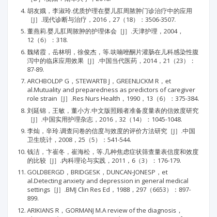
胡友娥，李淑玲.优质护理在婴儿肛周脓肿门诊治疗中的应用
［J］.现代诊断与治疗，2016，27（18）：3506-3507.
董燕莉.婴儿肛周脓肿的护理体会［J］.天津护理，2004，
12（6）：318.
魏绪霞，岳林明，徐俊杰，等.呋喃唑酮片灌肠在儿科感染性腹
泻中的临床应用效果［J］.中国当代医药，2014，21（23）：
87-89.
ARCHBOLDP G，STEWARTB J，GREENLICKM R，et
al.Mutuality and preparedness as predictors of caregiver
role strain［J］.Res Nurs Health，1990，13（6）：375-384.
刘延锦，王敏，董小方.中文版照顾者准备度量表的信效度研究
［J］.中国实用护理杂志，2016，32（14）：1045-1048.
李灿，辛玲.调查问卷的信度与效度的评价方法研究［J］.中国
卫生统计，2008，25（5）：541-544.
钱洁，卞崔冬，崔海松，等.几种焦虑症状筛查量表信度和效度
的比较［J］.内科理论与实践，2011，6（3）：176-179.
GOLDBERGD，BRIDGESK，DUNCAN-JONESP，et
al.Detecting anxiety and depression in general medical
settings［J］.BMJ Clin Res Ed，1988，297（6653）：897-
899.
ARIKIANS R，GORMANJ M.A review of the diagnosis，