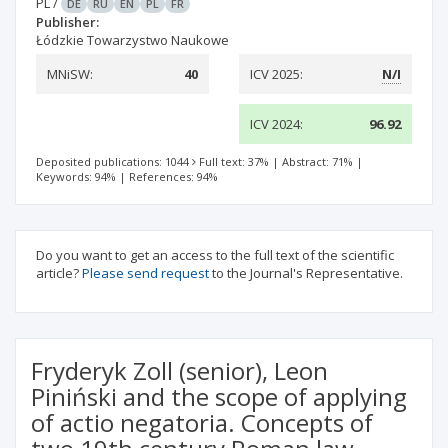
PL
/
DE
RU
EN
PL
FR
Publisher:
Łódzkie Towarzystwo Naukowe
MNiSW:
40
ICV 2025:
N/I
ICV 2024:
96.92
Deposited publications: 1044
Full text: 37%
|
Abstract: 71%
|
Keywords: 94%
|
References: 94%
Do you want to get an access to the full text of the scientific
article?
Please send request
to the Journal's Representative.
Fryderyk Zoll (senior), Leon
Piniński and the scope of applying
of actio negatoria. Concepts of