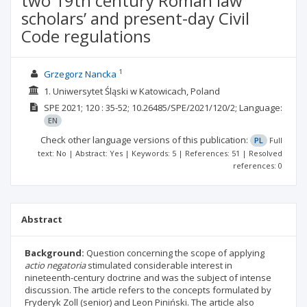
two 19th century Roman law
scholars’ and present-day Civil
Code regulations
1
Grzegorz Nancka
1. Uniwersytet Śląski w Katowicach, Poland
SPE
2021; 120
: 35-52;
10.26485/SPE/2021/120/2;
Language:
EN
Check other language versions of this publication:
PL
Full
text: No | Abstract: Yes | Keywords: 5 | References: 51 | Resolved
references: 0
Abstract
Background:
Question concerning the scope of applying
actio negatoria
stimulated considerable interest in
nineteenth-century doctrine and was the subject of intense
discussion. The article refers to the concepts formulated by
Fryderyk Zoll (senior) and Leon Piniński. The article also