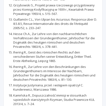
Grzybowski S., Projekt prawa rzeczowego przygotowany
przez Komisję Kodyfikacyjną w 1939 r., Kwartalnik Prawa
Prywatnego 1993/4, s. 515–567.
Guillamón C.L., Von Ulpian bis Accursius: Responsa über D.
8.5.8.5, Revue Internationale des droits de l’Antiquité
2005/52, s. 233–247.
Hesse Ch.A., Zur Lehre von den nachbarrechtlichen
Verhältnissen der Grundeigenthümer, Jahrbücher für die
Dogmatik des heutigen römischen und deutschen
Privatrechts 1863/6, s. 378–441.
Ihering R., Geist des römischen Rechts auf den
verschiedenen Stufen seiner Entwicklung, Dritter Theil.
Erste Abtheilung, Leipzig 1865.
Ihering R., Zur Lehre von den Beschränkungen des
Grundeigenthümers im Interesse der Nachbarn,
Jahrbücher für die Dogmatik des heutigen römischen und
deutschen Privatrechts 1863/6, s. 81–130.
Instytucje Justyniana, przeł. i wstępem opatrzył C.
Kunderewicz, Warszawa 1986.
Kamińska R., Dopuszczalność immisji w stosunkach
sąsiedzkich starożytnych Rzymian, Studia Prawnicze KUL
2013/4, s. 7–24.