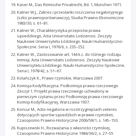
Kaser M., Das Römische Privatrecht, Bd. 1, München 1971.
Katner W.J., Zakres i przesłanki roszczenia negatoryjnego
(szkic prawnoporównawczy), Studia Prawno-Ekonomiczne
1983/30, s. 61–81.
Katner W., Charakterystyka przepisów prawa
sąsiedzkiego, Acta Universitatis Lodziensis. Zeszyty
Naukowe Uniwersytetu Łódzkiego. Nauki Humanistyczno-
Społeczne. Seria I, 1976/6, s. 235–252.
Katner W., Zastosowanie art. 144 k.c. do różnego rodzaju
immisji, Acta Uniwersitatis Lodziensis. Zeszyty Naukowe
Uniwersytetu Łódzkiego. Nauki Humanistyczno-Społeczne.
Seria I, 1978/42, s. 51–67.
Kolańczyk K., Prawo rzymskie, Warszawa 2007.
Komisja Kodyfikacyjna. Podkomisja prawa rzeczowego.
Zeszyt 1. Projekt prawa rzeczowego uchwalony w
pierwszym czytaniu przez Podkomisję prawa rzeczowego
Komisji Kodyfikacyjnej, Warszawa 1937.
Koncur M., Actio negatoria w rozstrzygnięciach veteres
dotyczących sporów sąsiedzkich w prawie rzymskim,
Czasopismo Prawno-Historyczne 2006/58/1, s. 145–150.
Kupiszewski H., Rozważania o własności rzymskiej,
Czasopismo Prawno-Historyczne 1984/36/2, s. 27–55