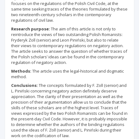
focuses on the regulations of the Polish Civil Code, at the
same time seeking traces of the theories formulated by these
two nineteenth-century scholars in the contemporary
regulations of civil law.
Research purpose:
The aim of this article is not only to
reintroduce the views of two outstanding Polish Romanists:
Fryderyk Zoll (senior) and Leon Piniński, but also to relate
their views to contemporary regulations on negatory action.
The article seeks to answer the question of whether traces of
the Polish scholars’ ideas can be found in the contemporary
regulation of negatory action.
Methods:
The article uses the legal-historical and dogmatic
method.
Conclusions:
The concepts formulated by F. Zoll (senior) and
L. Piniński concerning negatory action definitely deserve
appreciation. The clarity of their presentation as well as the
precision of their argumentation allow us to conclude that the
skills of these scholars are of the highest level. Traces of
views expressed by the two Polish Romanists can be found in
the present-day Civil Code. However, it is probably impossible
to determine whether the authors of the binding regulations
used the ideas of F. Zoll (senior) and L. Piniński during their
work on the codification of law.