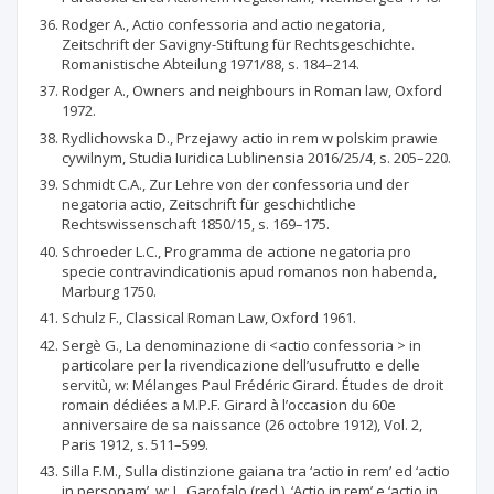
Rodger A., Actio confessoria and actio negatoria,
Zeitschrift der Savigny-Stiftung für Rechtsgeschichte.
Romanistische Abteilung 1971/88, s. 184–214.
Rodger A., Owners and neighbours in Roman law, Oxford
1972.
Rydlichowska D., Przejawy actio in rem w polskim prawie
cywilnym, Studia Iuridica Lublinensia 2016/25/4, s. 205–220.
Schmidt C.A., Zur Lehre von der confessoria und der
negatoria actio, Zeitschrift für geschichtliche
Rechtswissenschaft 1850/15, s. 169–175.
Schroeder L.C., Programma de actione negatoria pro
specie contravindicationis apud romanos non habenda,
Marburg 1750.
Schulz F., Classical Roman Law, Oxford 1961.
Sergè G., La denominazione di <actio confessoria > in
particolare per la rivendicazione dell’usufrutto e delle
servitù, w: Mélanges Paul Frédéric Girard. Études de droit
romain dédiées a M.P.F. Girard à l’occasion du 60e
anniversaire de sa naissance (26 octobre 1912), Vol. 2,
Paris 1912, s. 511–599.
Silla F.M., Sulla distinzione gaiana tra ‘actio in rem’ ed ‘actio
in personam’, w: L. Garofalo (red.), ‘Actio in rem’ e ‘actio in