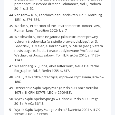
personam’. In ricordo di Mario Talamanca, Vol. I, Padova
2011, s. 3–52.
Vangerow K. A., Lehrbuch der Pandekten, Bd. 1, Marburg
1851, s. 874–884.
Wacke A., Protection of the Environment in Roman Law?,
Roman Legal Tradition 2002/1, s. 7.
Wasilewski A., Actio negatoria jako instrument prawny
ochrony środowiska (w świetle prawa polskiego), w: S.
Grodziski, D. Malec, A. Karabowicz, M. Stusa (red.), Vetera
novis augere. Studia i prace dedykowane Profesorowi
Wacławowi Uruszczakowi. Tom II, Kraków 2010, s. 1135–
1149.
Wesenberg G., „Brinz, Alois Ritter von”, Neue Deutsche
Biographie, Bd. 2, Berlin 1955, s. 617.
Zoll F., O skardze przeczącej w prawie rzymskiem, Kraków
1862.
Orzeczenie Sądu Najwyższego z dnia 31 października
1973 r. III CRN 137/73 (LEX nr 2709433).
Wyrok Sądu Apelacyjnego w Gdańsku z dnia 27 lutego
2013 r. V ACa 36/13.
Wyrok Sądu Najwyższego z dnia 2 kwietnia 2004 r. III CK
537/02 (LEX nr 172786).