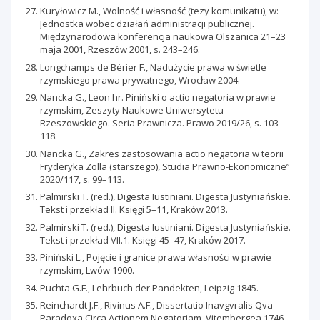
Kuryłowicz M., Wolność i własność (tezy komunikatu), w:
Jednostka wobec działań administracji publicznej.
Międzynarodowa konferencja naukowa Olszanica 21–23
maja 2001, Rzeszów 2001, s. 243–246.
Longchamps de Bérier F., Nadużycie prawa w świetle
rzymskiego prawa prywatnego, Wrocław 2004.
Nancka G., Leon hr. Piniński o actio negatoria w prawie
rzymskim, Zeszyty Naukowe Uniwersytetu
Rzeszowskiego. Seria Prawnicza. Prawo 2019/26, s. 103–
118.
Nancka G., Zakres zastosowania actio negatoria w teorii
Fryderyka Zolla (starszego), Studia Prawno-Ekonomiczne”
2020/117, s. 99–113.
Palmirski T. (red.), Digesta Iustiniani. Digesta Justyniańskie.
Tekst i przekład II. Księgi 5–11, Kraków 2013.
Palmirski T. (red.), Digesta Iustiniani. Digesta Justyniańskie.
Tekst i przekład VII.1. Księgi 45–47, Kraków 2017.
Piniński L., Pojęcie i granice prawa własności w prawie
rzymskim, Lwów 1900.
Puchta G.F., Lehrbuch der Pandekten, Leipzig 1845.
Reinchardt J.F., Rivinus A.F., Dissertatio Inavgvralis Qva
Paradoxa Circa Actionem Negatoriam, Vitembergea 1746.