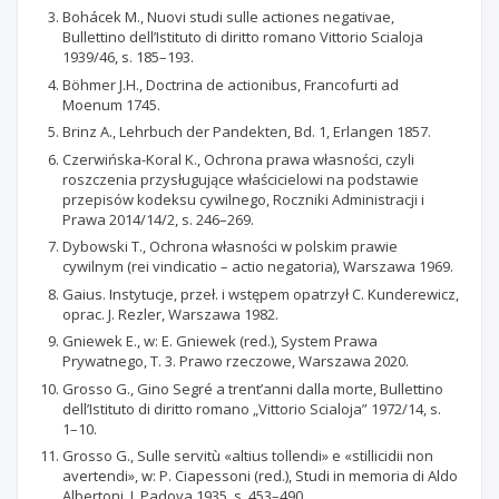
Bohácek M., Nuovi studi sulle actiones negativae,
Bullettino dell’Istituto di diritto romano Vittorio Scialoja
1939/46, s. 185–193.
Böhmer J.H., Doctrina de actionibus, Francofurti ad
Moenum 1745.
Brinz A., Lehrbuch der Pandekten, Bd. 1, Erlangen 1857.
Czerwińska-Koral K., Ochrona prawa własności, czyli
roszczenia przysługujące właścicielowi na podstawie
przepisów kodeksu cywilnego, Roczniki Administracji i
Prawa 2014/14/2, s. 246–269.
Dybowski T., Ochrona własności w polskim prawie
cywilnym (rei vindicatio – actio negatoria), Warszawa 1969.
Gaius. Instytucje, przeł. i wstępem opatrzył C. Kunderewicz,
oprac. J. Rezler, Warszawa 1982.
Gniewek E., w: E. Gniewek (red.), System Prawa
Prywatnego, T. 3. Prawo rzeczowe, Warszawa 2020.
Grosso G., Gino Segré a trent’anni dalla morte, Bullettino
dell’Istituto di diritto romano „Vittorio Scialoja” 1972/14, s.
1–10.
Grosso G., Sulle servitù «altius tollendi» e «stillicidii non
avertendi», w: P. Ciapessoni (red.), Studi in memoria di Aldo
Albertoni, I, Padova 1935, s. 453–490.