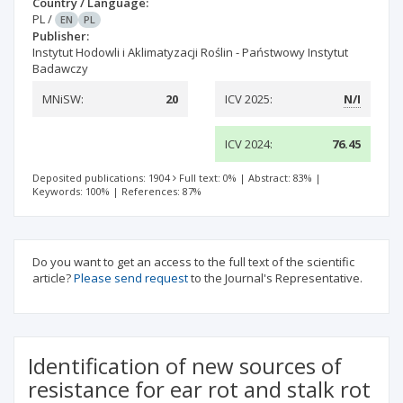
Country / Language:
PL
/
EN
PL
Publisher:
Instytut Hodowli i Aklimatyzacji Roślin - Państwowy Instytut
Badawczy
MNiSW:
20
ICV 2025:
N/I
ICV 2024:
76.45
Deposited publications: 1904
Full text: 0%
|
Abstract: 83%
|
Keywords: 100%
|
References: 87%
Do you want to get an access to the full text of the scientific
article?
Please send request
to the Journal's Representative.
Identification of new sources of
resistance for ear rot and stalk rot