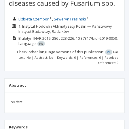
diseases caused by Fusarium spp.
1
1
Elżbieta Czembor
Seweryn Frasiński
1. Instytut Hodowli i Aklimatyzacji Roślin — Państwowy
Instytut Badawczy, Radzików
Biuletyn IHAR
2019; 286
: 223-226;
10.37317/biul-2019-0050;
Language:
EN
Check other language versions of this publication:
PL
Full
text: No | Abstract: No | Keywords: 6 | References: 6 | Resolved
references: 0
Abstract
No data
Keywords