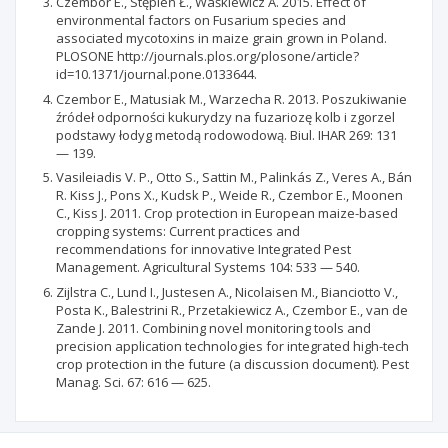
Czembor E., Stępień Ł., Waśkiewicz A. 2015. Effect of
environmental factors on Fusarium species and
associated mycotoxins in maize grain grown in Poland.
PLOSONE http://journals.plos.org/plosone/article?
id=10.1371/journal.pone.0133644.
Czembor E., Matusiak M., Warzecha R. 2013. Poszukiwanie
źródeł odporności kukurydzy na fuzariozę kolb i zgorzel
podstawy łodyg metodą rodowodową. Biul. IHAR 269: 131
— 139.
Vasileiadis V. P., Otto S., Sattin M., Palinkás Z., Veres A., Bán
R. Kiss J., Pons X., Kudsk P., Weide R., Czembor E., Moonen
C., Kiss J. 2011. Crop protection in European maize-based
cropping systems: Current practices and
recommendations for innovative Integrated Pest
Management. Agricultural Systems 104: 533 — 540.
Zijlstra C., Lund I., Justesen A., Nicolaisen M., Bianciotto V.,
Posta K., Balestrini R., Przetakiewicz A., Czembor E., van de
Zande J. 2011. Combining novel monitoring tools and
precision application technologies for integrated high-tech
crop protection in the future (a discussion document). Pest
Manag. Sci. 67: 616 — 625.