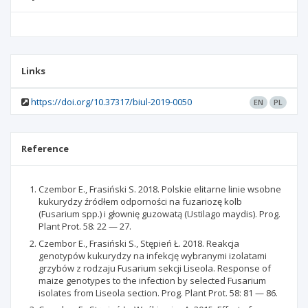
Links
https://doi.org/10.37317/biul-2019-0050
EN
PL
Reference
Czembor E., Frasiński S. 2018. Polskie elitarne linie wsobne
kukurydzy źródłem odporności na fuzariozę kolb
(Fusarium spp.) i głownię guzowatą (Ustilago maydis). Prog.
Plant Prot. 58: 22 — 27.
Czembor E., Frasiński S., Stępień Ł. 2018. Reakcja
genotypów kukurydzy na infekcję wybranymi izolatami
grzybów z rodzaju Fusarium sekcji Liseola. Response of
maize genotypes to the infection by selected Fusarium
isolates from Liseola section. Prog. Plant Prot. 58: 81 — 86.