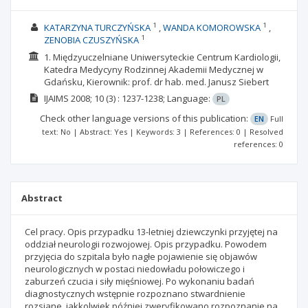
1
1
KATARZYNA TURCZYŃSKA
WANDA KOMOROWSKA
1
ZENOBIA CZUSZYŃSKA
1. Międzyuczelniane Uniwersyteckie Centrum Kardiologii,
Katedra Medycyny Rodzinnej Akademii Medycznej w
Gdańsku, Kierownik: prof. dr hab. med. Janusz Siebert
IJAIMS
2008; 10
(3)
: 1237-1238;
Language:
PL
Check other language versions of this publication:
EN
Full
text: No | Abstract: Yes | Keywords: 3 | References: 0 | Resolved
references: 0
Abstract
Cel pracy. Opis przypadku 13-letniej dziewczynki przyjętej na
oddział neurologii rozwojowej. Opis przypadku. Powodem
przyjęcia do szpitala było nagłe pojawienie się objawów
neurologicznych w postaci niedowładu połowiczego i
zaburzeń czucia i siły mięśniowej. Po wykonaniu badań
diagnostycznych wstępnie rozpoznano stwardnienie
rozsiane, jakkolwiek później zweryfikowano rozpoznanie na