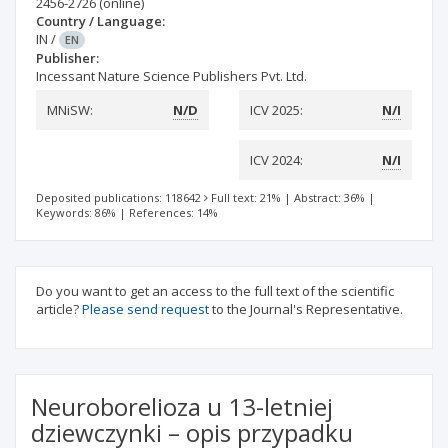
2456-2726
(online)
Country / Language:
IN
/
EN
Publisher:
Incessant Nature Science Publishers Pvt. Ltd.
MNiSW:
N/D
ICV 2025:
N/I
ICV 2024:
N/I
Deposited publications: 118642
Full text: 21%
|
Abstract: 36%
|
Keywords: 86%
|
References: 14%
Do you want to get an access to the full text of the scientific
article?
Please send request
to the Journal's Representative.
Neuroborelioza u 13-letniej
dziewczynki – opis przypadku