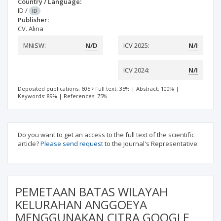
Country / Language:
ID
/
ID
Publisher:
CV. Alina
MNiSW:
N/D
ICV 2025:
N/I
ICV 2024:
N/I
Deposited publications: 605
Full text: 35%
|
Abstract: 100%
|
Keywords: 89%
|
References: 75%
Do you want to get an access to the full text of the scientific
article?
Please send request
to the Journal's Representative.
PEMETAAN BATAS WILAYAH
KELURAHAN ANGGOEYA
MENGGUNAKAN CITRA GOOGLE