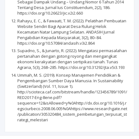
Sebagai Dampak Undang – Undang Nomor 6 Tahun 2014
Tentang Desa. Jurnal Ius Constituendum, 2(2), 186.
https://doi.org/10.26623/jic.v2i2.660
Rahayu, E. C., & Fawaati, T. M. (2022). Pelatihan Pembuatan
Website Sendiri Bagi Aparat Desa Rulung Helok
Kecamatan Natar Lampung Selatan. ANDASIH Jurnal
Pengabdian Kepada Masyarakat, 3(2), 80–84.
https://doi.org/10.57084/andasih.v3i2.864
Supadno, S., & Junarto, R. (2022). Mengatasi permasalahan
pertanahan dengan gotong royong dan mengangkat
ekonomi kerakyatan dengan sertipikasi tanah. Tunas
Agraria, 5(3), 268–285. https://doi.org/10.31292/jta.v5i3.193
Ummah, M. S. (2019). Konsep Manajemen Pendidikan &
Pengembangan Sumber Daya Manusia. In Sustainability
(Switzerland) (Vol. 11, Issue 1).
http://scioteca.caf.com/bitstream/handle/123456789/1091/
RED2017-Eng-8ene.pdf?
sequence=12&isAllowed=y%0Ahttp://dx.doi.org/10.1016/j.r
egsciurbeco.2008.06.005%0Ahttps://www.researchgate.net
/publication/305320484_sistem_pembetungan_terpusat_st
rategi_melestari