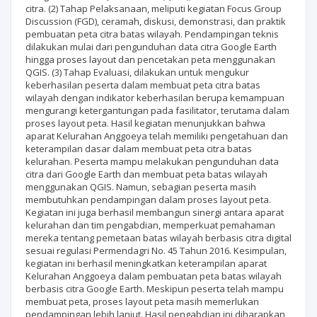
citra. (2) Tahap Pelaksanaan, meliputi kegiatan Focus Group
Discussion (FGD), ceramah, diskusi, demonstrasi, dan praktik
pembuatan peta citra batas wilayah. Pendampingan teknis
dilakukan mulai dari pengunduhan data citra Google Earth
hingga proses layout dan pencetakan peta menggunakan
QGIS. (3) Tahap Evaluasi, dilakukan untuk mengukur
keberhasilan peserta dalam membuat peta citra batas
wilayah dengan indikator keberhasilan berupa kemampuan
mengurangi ketergantungan pada fasilitator, terutama dalam
proses layout peta. Hasil kegiatan menunjukkan bahwa
aparat Kelurahan Anggoeya telah memiliki pengetahuan dan
keterampilan dasar dalam membuat peta citra batas
kelurahan. Peserta mampu melakukan pengunduhan data
citra dari Google Earth dan membuat peta batas wilayah
menggunakan QGIS. Namun, sebagian peserta masih
membutuhkan pendampingan dalam proses layout peta.
Kegiatan ini juga berhasil membangun sinergi antara aparat
kelurahan dan tim pengabdian, memperkuat pemahaman
mereka tentang pemetaan batas wilayah berbasis citra digital
sesuai regulasi Permendagri No. 45 Tahun 2016. Kesimpulan,
kegiatan ini berhasil meningkatkan keterampilan aparat
Kelurahan Anggoeya dalam pembuatan peta batas wilayah
berbasis citra Google Earth. Meskipun peserta telah mampu
membuat peta, proses layout peta masih memerlukan
pendampingan lebih lanjut. Hasil pengabdian ini diharapkan