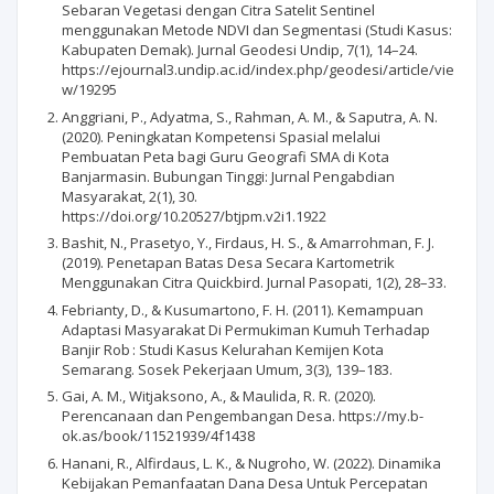
Sebaran Vegetasi dengan Citra Satelit Sentinel
menggunakan Metode NDVI dan Segmentasi (Studi Kasus:
Kabupaten Demak). Jurnal Geodesi Undip, 7(1), 14–24.
https://ejournal3.undip.ac.id/index.php/geodesi/article/vie
w/19295
Anggriani, P., Adyatma, S., Rahman, A. M., & Saputra, A. N.
(2020). Peningkatan Kompetensi Spasial melalui
Pembuatan Peta bagi Guru Geografi SMA di Kota
Banjarmasin. Bubungan Tinggi: Jurnal Pengabdian
Masyarakat, 2(1), 30.
https://doi.org/10.20527/btjpm.v2i1.1922
Bashit, N., Prasetyo, Y., Firdaus, H. S., & Amarrohman, F. J.
(2019). Penetapan Batas Desa Secara Kartometrik
Menggunakan Citra Quickbird. Jurnal Pasopati, 1(2), 28–33.
Febrianty, D., & Kusumartono, F. H. (2011). Kemampuan
Adaptasi Masyarakat Di Permukiman Kumuh Terhadap
Banjir Rob : Studi Kasus Kelurahan Kemijen Kota
Semarang. Sosek Pekerjaan Umum, 3(3), 139–183.
Gai, A. M., Witjaksono, A., & Maulida, R. R. (2020).
Perencanaan dan Pengembangan Desa. https://my.b-
ok.as/book/11521939/4f1438
Hanani, R., Alfirdaus, L. K., & Nugroho, W. (2022). Dinamika
Kebijakan Pemanfaatan Dana Desa Untuk Percepatan