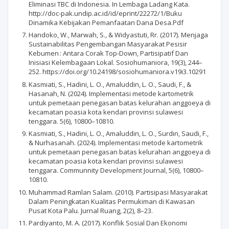
Eliminasi TBC di Indonesia. In Lembaga Ladang Kata.
http://doc-pak.undip.ac.id/id/eprint/22272/1/Buku
Dinamika Kebijakan Pemanfaatan Dana Desa.Pdf
Handoko, W., Marwah, S., & Widyastuti, Rr. (2017). Menjaga
Sustainabilitas Pengembangan Masyarakat Pesisir
Kebumen : Antara Corak Top-Down, Partisipatif Dan
Inisiasi Kelembagaan Lokal. Sosiohumaniora, 19(3), 244–
252. https://doi.org/10.24198/sosiohumaniora.v19i3.10291
Kasmiati, S., Hadini, L. O., Amaluddin, L. O., Saudi, F., &
Hasanah, N. (2024). Implementasi metode kartometrik
untuk pemetaan penegasan batas kelurahan anggoeya di
kecamatan poasia kota kendari provinsi sulawesi
tenggara. 5(6), 10800–10810.
Kasmiati, S., Hadini, L. O., Amaluddin, L. O., Surdin, Saudi, F.,
& Nurhasanah. (2024). Implementasi metode kartometrik
untuk pemetaan penegasan batas kelurahan anggoeya di
kecamatan poasia kota kendari provinsi sulawesi
tenggara. Communnity Development Journal, 5(6), 10800–
10810.
Muhammad Ramlan Salam. (2010). Partisipasi Masyarakat
Dalam Peningkatan Kualitas Permukiman di Kawasan
Pusat Kota Palu. Jurnal Ruang, 2(2), 8–23.
Pardiyanto, M. A. (2017). Konflik Sosial Dan Ekonomi