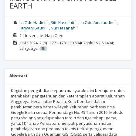
EARTH
1
1
1
La Ode Hadini
Sitti Kasmiati
La Ode Amaluddin
1
1
Fitriyani Saudi
Nur Hasanah
1. Universitas Halu Oleo
JPKI2
2024; 2
(6)
: 1771-1781;
10.59407/jpki2.v2i6.1494;
Language:
EN
Abstract
Kegiatan pengabdian kepada masyarakat ini bertujuan untuk
membekali pengetahuan dan keterampilan aparat Kelurahan
Anggoeya, Kecamatan Poasia, Kota Kendari, dalam
pembuatan peta batas wilayah kelurahan berbasis citra
Google Earth sesuai Permendagri No. 45 Tahun 2016. Metode
pengabdian yang digunakan terdiri dari tiga tahap utama,
yaitu: (1) Tahap Persiapan, meliputi penyusunan materi
pembelajaran dan pedoman teknis terkait penggunaan
Google Earth dan Quantum GIS (QGIS), serta validasi data