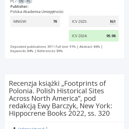
PL
/
EN
PL
Publisher:
Polska Akademia Umiejętności
MNiSW:
70
ICV 2025:
N/I
ICV 2024:
95.98
Deposited publications: 397
Full text: 91%
|
Abstract: 86%
|
Keywords: 84%
|
References: 89%
Recenzja książki „Footprints of
Polonia. Polish Historical Sites
Across North America”, pod
redakcją Ewy Barczyk, New York:
Hippocrene Books 2022, ss. 320
1