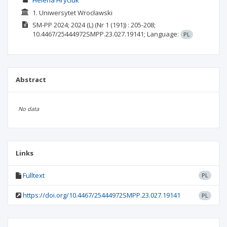
Helena Hryciuk
1. Uniwersytet Wrocławski
SM-PP
2024; 2024 (L)
(Nr 1 (191))
: 205-208;
10.4467/25444972SMPP.23.027.19141;
Language:
PL
Abstract
No data
Links
Fulltext
PL
https://doi.org/10.4467/25444972SMPP.23.027.19141
PL