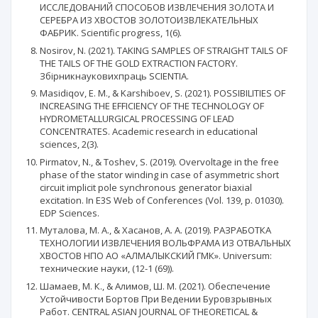
ИССЛЕДОВАНИЙ СПОСОБОВ ИЗВЛЕЧЕНИЯ ЗОЛОТА И
СЕРЕБРА ИЗ ХВОСТОВ ЗОЛОТОИЗВЛЕКАТЕЛЬНЫХ
ФАБРИК. Scientific progress, 1(6).
Nosirov, N. (2021). TAKING SAMPLES OF STRAIGHT TAILS OF
THE TAILS OF THE GOLD EXTRACTION FACTORY.
Збірникнауковихпраць SCIENTIA.
Masidiqov, E. M., & Karshiboev, S. (2021). POSSIBILITIES OF
INCREASING THE EFFICIENCY OF THE TECHNOLOGY OF
HYDROMETALLURGICAL PROCESSING OF LEAD
CONCENTRATES. Academic research in educational
sciences, 2(3).
Pirmatov, N., & Toshev, S. (2019). Overvoltage in the free
phase of the stator winding in case of asymmetric short
circuit implicit pole synchronous generator biaxial
excitation. In E3S Web of Conferences (Vol. 139, p. 01030).
EDP Sciences.
Муталова, М. А., & Хасанов, А. А. (2019). РАЗРАБОТКА
ТЕХНОЛОГИИ ИЗВЛЕЧЕНИЯ ВОЛЬФРАМА ИЗ ОТВАЛЬНЫХ
ХВОСТОВ НПО АО «АЛМАЛЫКСКИЙ ГМК». Universum:
технические науки, (12-1 (69)).
Шамаев, М. К., & Алимов, Ш. М. (2021). Обеспечение
Устойчивости Бортов При Ведении Буровзрывных
Работ. CENTRAL ASIAN JOURNAL OF THEORETICAL &