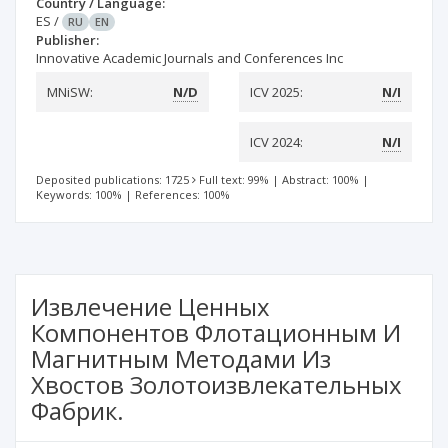
Country / Language:
ES
/
RU
EN
Publisher:
Innovative Academic Journals and Conferences Inc
MNiSW:
N/D
ICV 2025:
N/I
ICV 2024:
N/I
Deposited publications: 1725
Full text: 99%
|
Abstract: 100%
|
Keywords: 100%
|
References: 100%
Извлечение Ценных
Компонентов Флотационным И
Магнитным Методами Из
Хвостов Золотоизвлекательных
Фабрик.