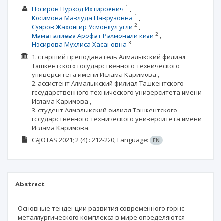
1
Носиров Нурзод Ихтироёвич
1
Косимова Мавлуда Наврузовна
2
Суяров Жахонгир Усмонкул угли
2
Маматалиева Арофат Рахмонали кизи
3
Носирова Мухлиса Хасановна
1. старший преподаватель Алмалыкский филиал
Ташкентского государственного технического
университета имени Ислама Каримова ,
2. ассистент Алмалыкский филиал Ташкентского
государственного технического университета имени
Ислама Каримова ,
3. студент Алмалыкский филиал Ташкентского
государственного технического университета имени
Ислама Каримова.
CAJOTAS
2021; 2
(4)
: 212-220;
Language:
EN
Abstract
Основные тенденции развития современного горно-
металлургического комплекса в мире определяются