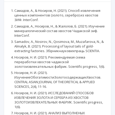
Самадов, А., & Носиров, Н. (2021). Способ извлечения
ценных компонентов (золото, серебро) из хвостов
ЗИФ. InterConf.
Самадов, А., Носиров, Н., & Жалолов, Б. (2021). Изучение
минералогический состав хвостов Чадакской зиф.
InterConf.
Samadov, A., Nosirov, N., Qosimova, M., Muzafarova, N., &
Almalyk, B. (2021). Processing of layout tails of gold-
extracting factories. Збірникнауковихпраць SCIENTIA.
Носиров, Н. И. (2021). Рекомендуемая схема
переработки хвостов чадакской
золотоизвлекательных фабрик. Scientific progress, 1(6).
Носиров, Н. И. (2021).
ИзучениеОбогатимостиЗолотосодержащихХвостов.
CENTRAL ASIAN JOURNAL OF THEORETICAL & APPLIED
SCIENCES, 2(4), 11-16.
Носиров, Н. И. (2021). ИССЛЕДОВАНИЙ СПОСОБОВ
ИЗВЛЕЧЕНИЯ ЗОЛОТА И СЕРЕБРА ИЗ ХВОСТОВ
ЗОЛОТОИЗВЛЕКАТЕЛЬНЫХ ФАБРИК. Scientific progress,
1(6).
Носиров, Н. И. (2021). АНАЛИЗ ВЫПОЛНЕНЫХ