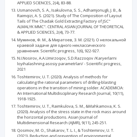
APPLIED SCIENCES, 2(4), 83-88.
Usmanovich, S. A., Isakulovna, S. S., Adhamjonugli, J. B., &
Raimqizi, A. S. (2021). Study of The Composition of Layout
Tails of The Chadak Gold Extracting Factory of JSC"
ALMALYK MMC". CENTRAL ASIAN JOURNAL OF THEORETICAL
& APPLIED SCIENCES, 2(4), 73-77.
Муминов, Ф. М., & Миратоев, З. М. (2021). О нелокальной
краевой задаче для одного неклассического
уравнения. Scientific progress, 1(6), 922-927.
N.I.Nosirov, A.A.Umirzoqov, S.D.Razzoqov /Karyerlarni
loyihalashning asosiy parametrlari/ - Scientific progress,
2021
Toshtemirov, U. T. (2020). Analysis of methods for
calculating the rational parameters of drilling-blasting
operations in the transition of mining solder. ACADEMICIA:
An International Multidisciplinary Research Journal, 10(11),
1918-1925.
Toshtemirov, U. T., Raimkulova, S. M., &Mahkamova, K. S.
(2020). Analysis of the stress state in the rock mass around
the horizontal productions. Asian Journal of
Multidimensional Research (AJMR), 9(11), 245-251.
Qosimov, M. O., Shakarov, T. L. I., & Toshtemirov, U. T.
(2021). Reduction and prevention of environmental