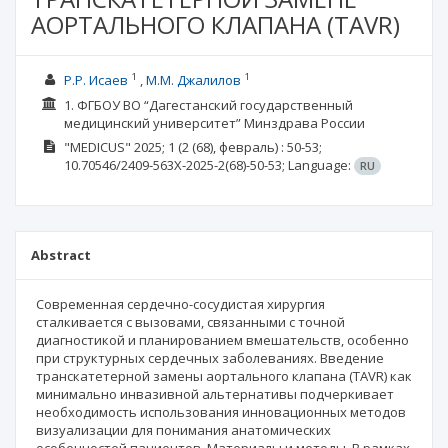
АОРТАЛЬНОГО КЛАПАНА (TAVR)
1
1
Р.Р. Исаев
М.М. Джалилов
1. ФГБОУ ВО “Дагестанский государственный
медицинский университет” Минздрава России
"MEDICUS"
2025; 1
(2 (68), февраль)
: 50-53;
10.70546/2409-563X-2025-2(68)-50-53;
Language:
RU
Abstract
Современная сердечно-сосудистая хирургия
сталкивается с вызовами, связанными с точной
диагностикой и планированием вмешательств, особенно
при структурных сердечных заболеваниях. Введение
транскатетерной замены аортального клапана (TAVR) как
минимально инвазивной альтернативы подчеркивает
необходимость использования инновационных методов
визуализации для понимания анатомических