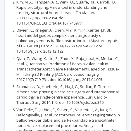
Kim, M.S., Hansgen, A.R., Wink, O., Quaife, Ra., Carroll, J.D.
Rapid prototyping: A new tool in understanding and
treating structural heart disease. Circulation.
2008;117(18):2388–2394. doi:
10.1161/CIRCULATIONAHA.107.740977.
Olivieri, L., Krieger, A., Chen, M.Y., Kim, P., Kanter, J.P. 3D
heart model guides complex stent angioplasty of
pulmonary venous baffle obstruction in a Mustard repair
of D-TGA. Int J Cardiol. 2014;172(2):e297–e298. doi:
10.1016/j.ijcard.2013.12.192.
Qian, Z., Wang, K., Liu, S., Zhou, X., Rajagopal, V., Meduri, C.,
et al. Quantitative Prediction of Paravalvular Leak in
Transcatheter Aortic Valve Replacement Based on Tissue-
Mimicking 3D Printing. JACC Cardiovasc Imaging.
2017;10(7):719-731. doi: 10.1016/j.jcmg.2017.04.005.
Schmauss, D., Haeberle, S., Hagl, C., Sodian, R. Three-
dimensional printing in cardiac surgery and interventional
cardiology: a single-centre experience. Eur J Cardio-
Thoracic Surg. 2014:1–9. doi: 10.1093/ejcts/ezu310.
Van Belle, E., Juthier, F., Susen, S., Vincentelli, A., Iung, B.,
Dallongeville, J., et al. Postprocedural aortic regurgitation in
balloon-expandable and self-expandable transcatheter
aortic valve replacement procedures: Analysis of
predictors and impact on long-term mortality: Insights from