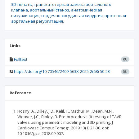
3D-печать
транскатетерная замена аортального
клапана
аортальный стеноз
анатомическая
визуализация
сердечно-сосудистая хирургия
протезная
аортальная регургитация.
Links
Fulltext
RU
https://doi.org/10.70546/2409-563X-2025-2(68)-50-53
RU
Reference
Hosny, A., Dilley, J.D., Kelil, T., Mathur, M., Dean, M.N.,
Weaver, J.C., Ripley, B. Pre-procedural fit-testing of TAVR
valves using parametric modeling and 3D printing. J
Cardiovasc Comput Tomogr. 2019;13(1):21-30. doi:
10.1016/j.jcct.2018.09.007.