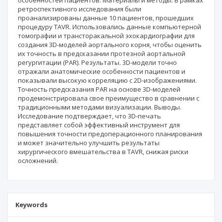
особенностей пациентов. Материалы и методы. В рамках
ретроспективного исследования были
проанализированы данные 10 пациентов, прошедших
процедуру TAVR. Использовались данные компьютерной
томографии и трансторакальной эхокардиографии для
создания 3D-моделей аортального корня, чтобы оценить
их точность в предсказании протезной аортальной
регургитации (PAR). Результаты. 3D-модели точно
отражали анатомические особенности пациентов и
показывали высокую корреляцию с 2D-изображениями.
Точность предсказания PAR на основе 3D-моделей
продемонстрировала свое преимущество в сравнении с
традиционными методами визуализации. Выводы.
Исследование подтверждает, что 3D-печать
представляет собой эффективный инструмент для
повышения точности предоперационного планирования
и может значительно улучшить результаты
хирургического вмешательства в TAVR, снижая риски
осложнений.
Keywords