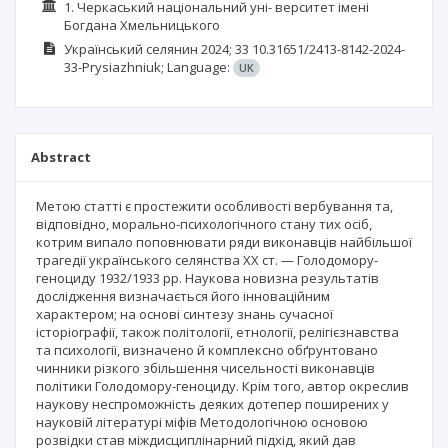
1. Черкаський національний уні- верситет імені
Богдана Хмельницького
Український селянин
2024; 33
10.31651/2413-8142-2024-
33-Prysiazhniuk;
Language:
UK
Abstract
Метою статті є простежити особливості вербування та,
відповідно, морально-психологічного стану тих осіб,
котрим випало поповнювати ряди виконавців найбільшої
трагедії українського селянства ХХ ст. — Голодомору-
геноциду 1932/1933 рр. Наукова новизна результатів
дослідження визначається його інноваційним
характером; на основі синтезу знань сучасної
історіографії, також політології, етнології, релігієзнавства
та психології, визначено й комплексно обґрунтовано
чинники різкого збільшення чисельності виконавців
політики Голодомору-геноциду. Крім того, автор окреслив
наукову неспроможність деяких дотепер поширених у
науковій літературі міфів Методологічною основою
розвідки став міждисциплінарний підхід, який дав