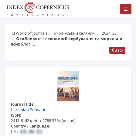
ICI World of Journals
Український селянин
2024; 33
Особливості технології вербування та морально-
психологі…
Back
Journal title:
Ukrainian Peasant
ISSN:
2413-8142
(print)
,
2788-5364
(online)
Country / Language:
UA
/
UK
EN
PL