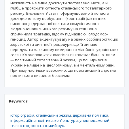
можливість не лише досягнути поставленої мети, а й
глибше прояснити сутність сталінського тоталітарного
режиму. Висновки. У статті сформульовано й почасти
досліджено тему вербування (кооптації) фактичних
виконавців державної політики комуністичного
людиноненависницького режиму на селі. Вона
спричинила трагедію, відому під назвою Голодомор-
геноцид. Автор акцентує увагу на різних особливостях цієї
жорстокої та цинічної процедури, що їй випало
передувати жахливому вимиранню мільйонів українських
селян. Ключовою «технологією» він вважає більшо- визм
— політичний тоталітарний режим, що поширився в
Україні не лише на ідеологічному, а й ментальному рівні.
Причому настільки всеосяжно, що повстанський спротив
проти нього виявився безсилим.
Keywords
історіографія
сталінський режим
державна політика
інформаційна політика
кон’юнктура
уповноважений
селянство
повстанський рух.