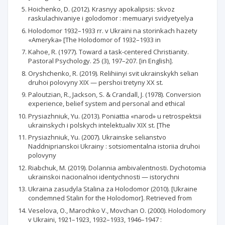
Hoichenko, D. (2012). Krasnyy apokalipsis: skvoz
raskulachivaniye i golodomor : memuaryi svidyetyelya
Holodomor 1932–1933 rr. v Ukraini na storinkach hazety
«Ameryka» [The Holodomor of 1932–1933 in
Kahoe, R. (1977). Toward a task-centered Christianity.
Pastoral Psychology. 25 (3), 197–207. [in English].
Oryshchenko, R. (2019). Relihiinyi svit ukrainskykh selian
druhoi polovyny XIX — pershoi tretyny XX st.
Paloutzian, R., Jackson, S. & Crandall, J. (1978). Conversion
experience, belief system and personal and ethical
Prysiazhniuk, Yu. (2013). Poniattia «narod» u retrospektsii
ukrainskych і polskych intelektualiv ХІХ st. [The
Prysiazhniuk, Yu. (2007). Ukrainske selianstvo
Naddniprianskoi Ukrainy : sotsiomentalna istoriia druhoi
polovyny
Riabchuk, М. (2019). Dolannia ambivalentnosti. Dychotomia
ukrainskoi nacionalnoi identychnosti — іstorychni
Ukraina zasudyla Stalina za Holodomor (2010). [Ukraine
condemned Stalin for the Holodomor]. Retrieved from
Veselova, O., Marochko V., Movchan O. (2000). Holodomory
v Ukraini, 1921–1923, 1932–1933, 1946–1947 :