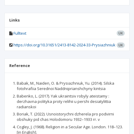
Links
Fulltext
UK
https://doi.org/10.31651/2413-8142-2024-33-Prysiazhniuk
UK
Reference
Babak, M., Naiden, O. & Prysiazhniuk, Yu. (2014). Silska
fotohrafiia Serednoi Naddniprianshchyny kintsia
Babenko, L. (2017). Yak ukraintsiv robyly ateistamy :
derzhavna polityka proty relihii u pershi desiatylittia
radianskoi
Boriak, Т. (2022). Usnoistorychni dzherela pro podvirni
obshuky pid chas Holodomoru 1932–1933 rr. v
Cogley, J. (1968). Religion in a Secular Age. London. 118–123.
[in English].