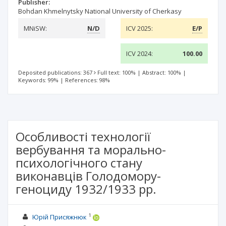
Publisher:
Bohdan Khmelnytsky National University of Cherkasy
MNiSW:
N/D
ICV 2025:
E/P
ICV 2024:
100.00
Deposited publications: 367
Full text: 100%
|
Abstract: 100%
|
Keywords: 99%
|
References: 98%
Особливості технології
вербування та морально-
психологічного стану
виконавців Голодомору-
геноциду 1932/1933 рр.
1
Юрій Присяжнюк