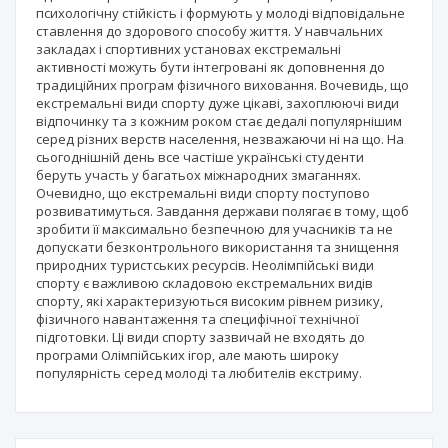
психологічну стійкість і формують у молоді відповідальне
ставлення до здорового способу життя. У навчальних
закладах і спортивних установах екстремальні
активності можуть бути інтегровані як доповнення до
традиційних програм фізичного виховання. Вочевидь, що
екстремальні види спорту дуже цікаві, захоплюючі види
відпочинку та з кожним роком стає дедалі популярнішим
серед різних верств населення, незважаючи ні на що. На
сьогоднішній день все частіше українські студенти
беруть участь у багатьох міжнародних змаганнях.
Очевидно, що екстремальні види спорту поступово
розвиватимуться. Завдання держави полягає в тому, щоб
зробити її максимально безпечною для учасників та не
допускати безконтрольного використання та знищення
природних туристських ресурсів. Неолімпійські види
спорту є важливою складовою екстремальних видів
спорту, які характеризуються високим рівнем ризику,
фізичного навантаження та специфічної технічної
підготовки. Ці види спорту зазвичай не входять до
програми Олімпійських ігор, але мають широку
популярність серед молоді та любителів екстриму.