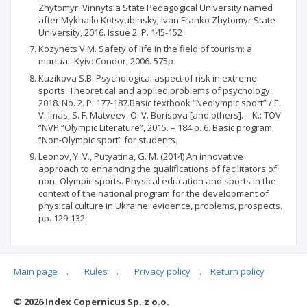
Zhytomyr: Vinnytsia State Pedagogical University named
after Mykhailo Kotsyubinsky; Ivan Franko Zhytomyr State
University, 2016. Issue 2. P. 145-152
Kozynets V.M. Safety of life in the field of tourism: a
manual. Kyiv: Condor, 2006. 575p
Kuzikova S.B. Psychological aspect of risk in extreme
sports. Theoretical and applied problems of psychology.
2018. No. 2. P. 177-187.Basic textbook “Neolympic sport” / E.
V. Imas, S. F. Matveev, O. V. Borisova [and others]. – K.: TOV
“NVP “Olympic Literature”, 2015. – 184 p. 6. Basic program
“Non-Olympic sport” for students.
Leonov, Y. V., Putyatina, G. M. (2014) An innovative
approach to enhancing the qualifications of facilitators of
non- Olympic sports. Physical education and sports in the
context of the national program for the development of
physical culture in Ukraine: evidence, problems, prospects.
pp. 129-132.
Main page
.
Rules
.
Privacy policy
.
Return policy
Articles quoting
© 2026 Index Copernicus Sp. z o.o.