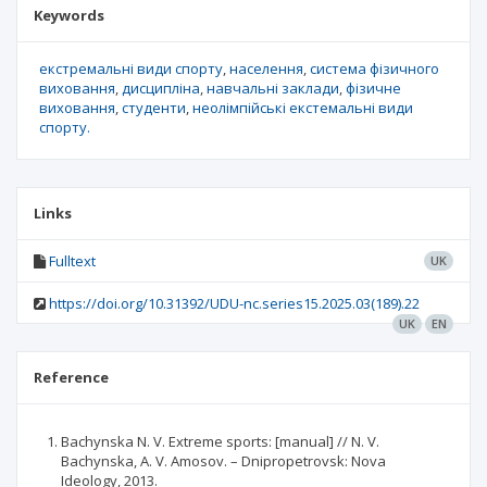
Keywords
екстремальні види спорту
населення
система фізичного
виховання
дисципліна
навчальні заклади
фізичне
виховання
студенти
неолімпійські екстемальні види
спорту.
Links
Fulltext
UK
https://doi.org/10.31392/UDU-nc.series15.2025.03(189).22
UK
EN
Reference
Bachynska N. V. Extreme sports: [manual] // N. V.
Bachynska, A. V. Amosov. – Dnipropetrovsk: Nova
Ideology, 2013.