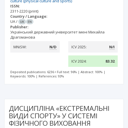
culture (physical culture and sports)
ISSN:
2311-2220
(print)
Country / Language:
UA
/
UK
EN
Publisher:
Український державний університет імені Михайла
Драгоманова
MNiSW:
N/D
ICV 2025:
N/I
ICV 2024:
83.32
Deposited publications: 6236
Full text: 96%
|
Abstract: 100%
|
Keywords: 100%
|
References: 93%
ДИСЦИПЛІНА «ЕКСТРЕМАЛЬНІ
ВИДИ СПОРТУ» У СИСТЕМІ
ФІЗИЧНОГО ВИХОВАННЯ