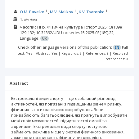
1
1
1
O.M. Pavelko
M.V. Malikov
K.V. Tsarenko
1.
No data
Часопис НПУ. Фізична культура і спорт
2025;
(3(189))
:
129-132;
10.31392/UDU-nc.series15.2025.03(189).22;
Language:
UK
Check other language versions of this publication:
EN
Full
text: Yes | Abstract: Yes | Keywords: 8 | References: 9 | Resolved
references: 0
Abstract
Екстремальні види спорту — це особливий різновид
активностей, які пов’язані з підвищеним рівнем ризику,
фізичних та психологічних випробувань. Вони
приваблюють багатьох людей, які прагнуть випробувати
межі своїх можливостей, відчути гострі емоції та
адреналін. Екстремальні види спорту поступово
займають важливе місце у системі фізичного виховання,
адже вони розвивають фізичну витривалість,