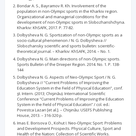
Bondar A. S., Bayramov R. Kh. Involvement of the
population in non-Olympic sports in the Kharkiv region.
Organizational and managerial conditions for the
development of non-Olympic sports in Slobozhanshchyna.
Kharkiv: KhSAFK, 2017. P. 77-82.
Dolbysheva N. G. Sportization of non-Olympic sports as a
socio-cultural phenomenon / N. G. Dolbysheva //
Slobozhansky scientific and sports bulletin: scientific-
theoretical journal. – Kharkiv: KhSAFK, 2014. – No. 1.
Dolbysheva N. G. Main directions of non-Olympic sports.
Sports Bulletin of the Dnieper Region. 2014. No. 1. P. 138-
144
Dolbysheva N. G. Aspects of Neo-Olympic Sport / N. G.
Dolbysheva // “Current Problems of Improving the
Education System in the Field of Physical Education”, conf.
şt. Intern. (2013; Chişinău). International Scientific
Conference “Current Problems of Improving the Education
System in the Field of Physical Education” / col. ed.:
Povestca Lazari [et al.]. – Chişinău: USEFS Publishing
House, 2013. – 316-320 p.
Imas E. Borisova O., Kohut I. Neo-Olympic Sport: Problems
and Development Prospects. Physical Culture, Sport and
Health of the Nation: Collection of Scientific Works.