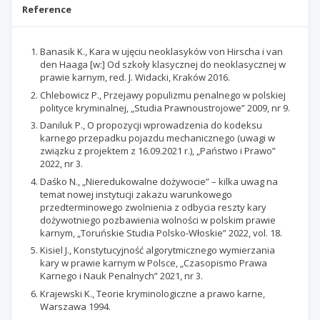
Reference
Banasik K., Kara w ujęciu neoklasyków von Hirscha i van
den Haaga [w:] Od szkoły klasycznej do neoklasycznej w
prawie karnym, red. J. Widacki, Kraków 2016.
Chlebowicz P., Przejawy populizmu penalnego w polskiej
polityce kryminalnej, „Studia Prawnoustrojowe” 2009, nr 9.
Daniluk P., O propozycji wprowadzenia do kodeksu
karnego przepadku pojazdu mechanicznego (uwagi w
związku z projektem z 16.09.2021 r.), „Państwo i Prawo”
2022, nr 3.
Daśko N., „Nieredukowalne dożywocie” – kilka uwag na
temat nowej instytucji zakazu warunkowego
przedterminowego zwolnienia z odbycia reszty kary
dożywotniego pozbawienia wolności w polskim prawie
karnym, „Toruńskie Studia Polsko-Włoskie” 2022, vol. 18.
Kisiel J., Konstytucyjność algorytmicznego wymierzania
kary w prawie karnym w Polsce, „Czasopismo Prawa
Karnego i Nauk Penalnych” 2021, nr 3.
Krajewski K., Teorie kryminologiczne a prawo karne,
Warszawa 1994.