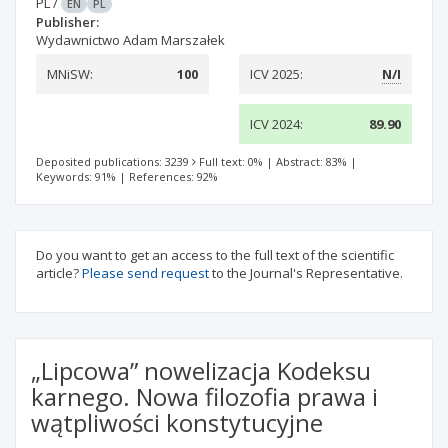
PL
/
EN
PL
Publisher:
Wydawnictwo Adam Marszałek
MNiSW:
100
ICV 2025:
N/I
ICV 2024:
89.90
Deposited publications: 3239
Full text: 0%
|
Abstract: 83%
|
Keywords: 91%
|
References: 92%
Do you want to get an access to the full text of the scientific
article?
Please send request
to the Journal's Representative.
„Lipcowa” nowelizacja Kodeksu
karnego. Nowa filozofia prawa i
wątpliwości konstytucyjne