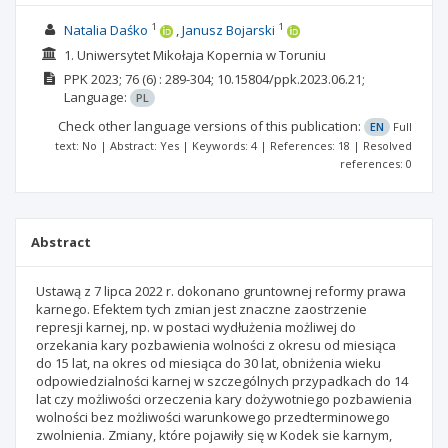
1
1
Natalia Daśko
Janusz Bojarski
1. Uniwersytet Mikołaja Kopernia w Toruniu
PPK
2023; 76
(6)
: 289-304;
10.15804/ppk.2023.06.21;
Language:
PL
Check other language versions of this publication:
EN
Full
text: No | Abstract: Yes | Keywords: 4 | References: 18 | Resolved
references: 0
Abstract
Ustawą z 7 lipca 2022 r. dokonano gruntownej reformy prawa
karnego. Efektem tych zmian jest znaczne zaostrzenie
represji karnej, np. w postaci wydłużenia możliwej do
orzekania kary pozbawienia wolności z okresu od miesiąca
do 15 lat, na okres od miesiąca do 30 lat, obniżenia wieku
odpowiedzialności karnej w szczególnych przypadkach do 14
lat czy możliwości orzeczenia kary dożywotniego pozbawienia
wolności bez możliwości warunkowego przedterminowego
zwolnienia. Zmiany, które pojawiły się w Kodek sie karnym,