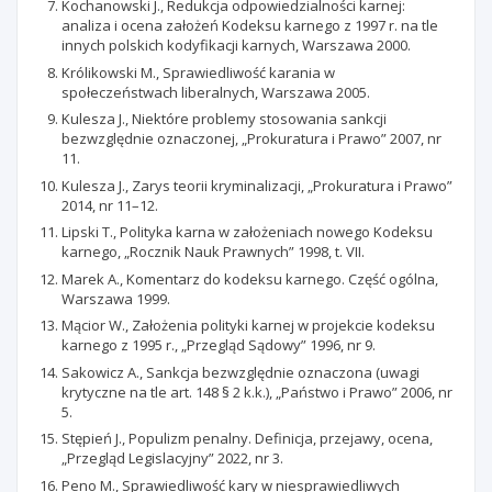
Kochanowski J., Redukcja odpowiedzialności karnej:
analiza i ocena założeń Kodeksu karnego z 1997 r. na tle
innych polskich kodyfikacji karnych, Warszawa 2000.
Królikowski M., Sprawiedliwość karania w
społeczeństwach liberalnych, Warszawa 2005.
Kulesza J., Niektóre problemy stosowania sankcji
bezwzględnie oznaczonej, „Prokuratura i Prawo” 2007, nr
11.
Kulesza J., Zarys teorii kryminalizacji, „Prokuratura i Prawo”
2014, nr 11–12.
Lipski T., Polityka karna w założeniach nowego Kodeksu
karnego, „Rocznik Nauk Prawnych” 1998, t. VII.
Marek A., Komentarz do kodeksu karnego. Część ogólna,
Warszawa 1999.
Mącior W., Założenia polityki karnej w projekcie kodeksu
karnego z 1995 r., „Przegląd Sądowy” 1996, nr 9.
Sakowicz A., Sankcja bezwzględnie oznaczona (uwagi
krytyczne na tle art. 148 § 2 k.k.), „Państwo i Prawo” 2006, nr
5.
Stępień J., Populizm penalny. Definicja, przejawy, ocena,
„Przegląd Legislacyjny” 2022, nr 3.
Peno M., Sprawiedliwość kary w niesprawiedliwych