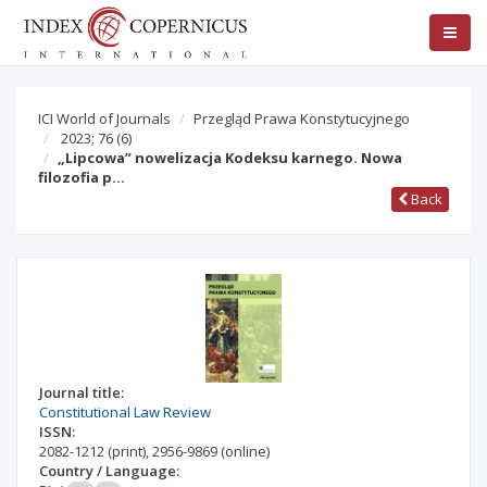
ICI World of Journals
Przegląd Prawa Konstytucyjnego
2023; 76
(6)
„Lipcowa” nowelizacja Kodeksu karnego. Nowa
filozofia p…
Back
Journal title:
Constitutional Law Review
ISSN:
2082-1212
(print)
,
2956-9869
(online)
Country / Language: