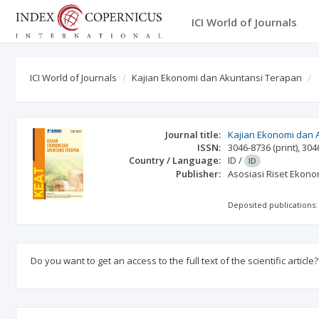
ICI World of Journals
ICI World of Journals
Kajian Ekonomi dan Akuntansi Terapan
Journal title:
Kajian Ekonomi dan 
ISSN:
3046-8736
(print)
,
304
Country / Language:
ID
/
ID
Publisher:
Asosiasi Riset Ekon
Deposited publications:
Do you want to get an access to the full text of the scientific article