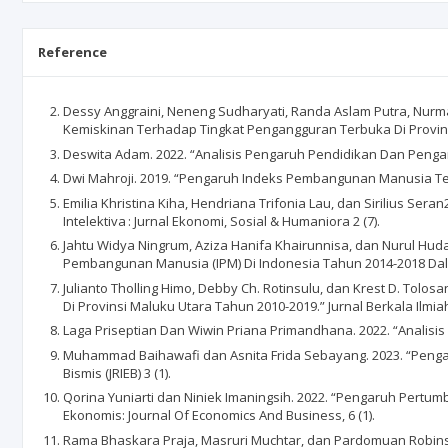
Reference
Dessy Anggraini, Neneng Sudharyati, Randa Aslam Putra, Nurm
Kemiskinan Terhadap Tingkat Pengangguran Terbuka Di Provinsi
Deswita Adam. 2022. “Analisis Pengaruh Pendidikan Dan Peng
Dwi Mahroji. 2019. “Pengaruh Indeks Pembangunan Manusia Terha
Emilia Khristina Kiha, Hendriana Trifonia Lau, dan Sirilius 
Intelektiva : Jurnal Ekonomi, Sosial & Humaniora 2 (7).
Jahtu Widya Ningrum, Aziza Hanifa Khairunnisa, dan Nurul H
Pembangunan Manusia (IPM) Di Indonesia Tahun 2014-2018 Dalam P
Julianto Tholling Himo, Debby Ch. Rotinsulu, dan Krest D. To
Di Provinsi Maluku Utara Tahun 2010-2019.” Jurnal Berkala Ilmiah 
Laga Priseptian Dan Wiwin Priana Primandhana. 2022. “Analisi
Muhammad Baihawafi dan Asnita Frida Sebayang. 2023. “Pen
Bismis (JRIEB) 3 (1).
Qorina Yuniarti dan Niniek Imaningsih. 2022. “Pengaruh Per
Ekonomis: Journal Of Economics And Business, 6 (1).
Rama Bhaskara Praja, Masruri Muchtar, dan Pardomuan Robin