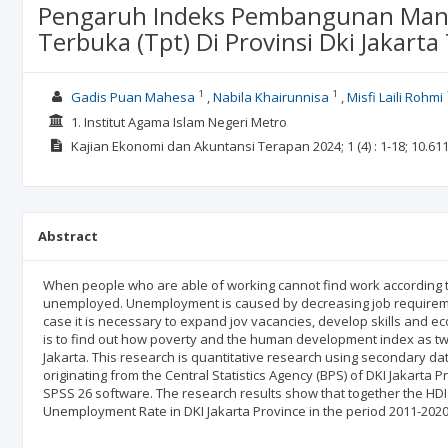
Pengaruh Indeks Pembangunan Manu
Terbuka (Tpt) Di Provinsi Dki Jakar
1
1
Gadis Puan Mahesa
Nabila Khairunnisa
Misfi Laili Rohmi
1. Institut Agama Islam Negeri Metro
Kajian Ekonomi dan Akuntansi Terapan
2024; 1
(4)
: 1-18;
10.611
Abstract
When people who are able of working cannot find work according to 
unemployed. Unemployment is caused by decreasing job requirement
case it is necessary to expand jov vacancies, develop skills and 
is to find out how poverty and the human development index as tw
Jakarta. This research is quantitative research using secondary dat
originating from the Central Statistics Agency (BPS) of DKI Jakarta
SPSS 26 software. The research results show that together the HDI
Unemployment Rate in DKI Jakarta Province in the period 2011-2020