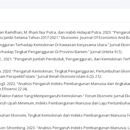
an Ramdhan, M. Ilham Nur Putra, dan Habib Hidayat Putra. 2023. “Peng
 Jambi Selama Tahun 2017-2021.” Ekonomis: Journal Of Economics And Bus
angguran Terhadap Kemiskinan Di Kawasan Kerjasama Utara.” Jurnal Eko
dap Tingkat Pengangguran Di Provinsi Banten.” Jurnal Untirta 9 (1).
Seran2,. 2021. “Pengaruh Jumlah Penduduk, Pengangguran, dan Kemiskinan 
uda. 2020. “Pengaruh Kemiskinan, Tingkat Pengangguran, Pertumbuhan Ek
erspektif Islam.” Jurnal Ilmiah Ekonomi Islam 6 (2): 212.
losang3. 2022. “Analisis Pengaruh Indeks Pembangunan Manusia dan Angka
Efisiensi 22 (4).
s Faktor-Faktor Yang Mempengaruhi Kemiskinan.” Forum Ekonomi: Jurnal E
garuh Upah Minimum, Indeks Pembangunan Manusia dan Laju Pertumbuha
tumbuhan Ekonomi, Tingkat Kemiskinan dan Indeks Pembangunan Manusia T
son Sihombing. 2023. “Analisis Pengaruh Indeks Pembangunan Manusia,