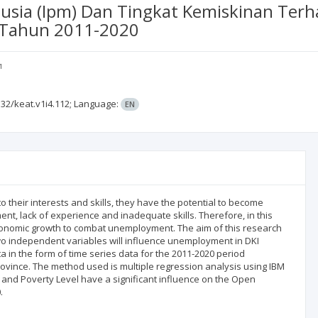
sia (Ipm) Dan Tingkat Kemiskinan Ter
ta Tahun 2011-2020
1
32/keat.v1i4.112;
Language:
EN
their interests and skills, they have the potential to become
, lack of experience and inadequate skills. Therefore, in this
economic growth to combat unemployment. The aim of this research
o independent variables will influence unemployment in DKI
a in the form of time series data for the 2011-2020 period
 Province. The method used is multiple regression analysis using IBM
 and Poverty Level have a significant influence on the Open
.