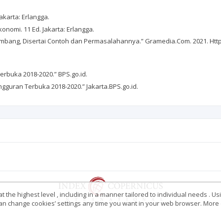
karta: Erlangga.
nomi. 11 Ed. Jakarta: Erlangga.
embang, Disertai Contoh dan Permasalahannya.” Gramedia.Com. 2021. Htt
erbuka 2018-2020.” BPS.go.id.
angguran Terbuka 2018-2020.” Jakarta.BPS.go.id.
 the highest level , including in a manner tailored to individual needs . Us
 can change cookies’ settings any time you want in your web browser. More d