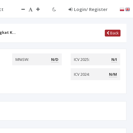
ct
Login/ Register
ngkat K…
Back
MNiSW:
N/D
ICV 2025:
N/I
ICV 2024:
N/M