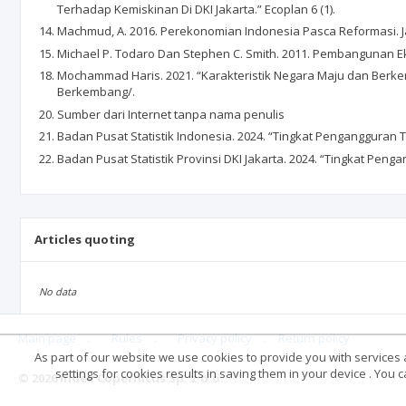
Terhadap Kemiskinan Di DKI Jakarta.” Ecoplan 6 (1).
Machmud, A. 2016. Perekonomian Indonesia Pasca Reformasi. Ja
Michael P. Todaro Dan Stephen C. Smith. 2011. Pembangunan Eko
Mochammad Haris. 2021. “Karakteristik Negara Maju dan Berk
Berkembang/.
Sumber dari Internet tanpa nama penulis
Badan Pusat Statistik Indonesia. 2024. “Tingkat Pengangguran T
Badan Pusat Statistik Provinsi DKI Jakarta. 2024. “Tingkat Peng
Articles quoting
No data
Main page
.
Rules
.
Privacy policy
.
Return policy
As part of our website we use cookies to provide you with services at
settings for cookies results in saving them in your device . You
© 2026 Index Copernicus Sp. z o.o.