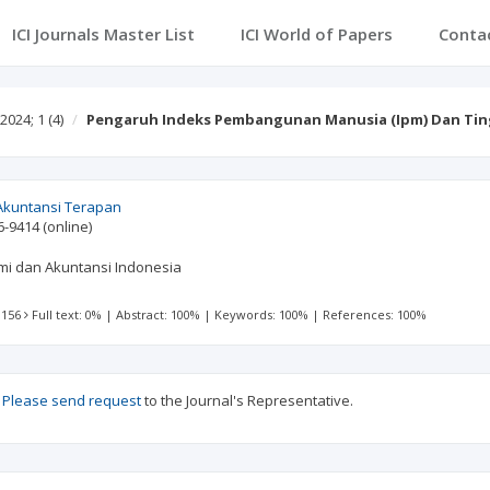
ICI Journals Master List
ICI World of Papers
Conta
2024; 1
(4)
Pengaruh Indeks Pembangunan Manusia (Ipm) Dan Ti
Akuntansi Terapan
6-9414
(online)
omi dan Akuntansi Indonesia
 156
Full text: 0%
|
Abstract: 100%
|
Keywords: 100%
|
References: 100%
?
Please send request
to the Journal's Representative.