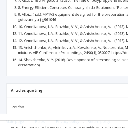
7. Ricci, L., & D'Angelo, G. (2020). The role of polypropylene fibe
8. Energy-Efficient Concretes Company. (n.d.). Equipment “Polit
9. Allbiz. (n.d.). MP1V3 equipment designed for the preparatio
gotuvannya-j-g961046
10. Yemelianova, I. A., Blazhko, V. V., & Anishchenko, A. I. (2013
11. Yemelianova, I. A., Blazhko, V. V., & Anishchenko, A. I. (2013)
12. Yemelianova, I. A., Blazhko, V. V., & Anishchenko, A. I. (2018)
13. Anishchenko, A., Aleinikova, A., Kovalenko, A., Nesterenko,
mixture. AIP Conference Proceedings, 2490(1), 050027. https://d
14. Shevchenko, V. Y. (2016). Development of a technological se
dissertation).
Articles quoting
No data
Main page
.
Rules
.
Privacy policy
.
Return policy
As part of our website we use cookies to provide you with services at