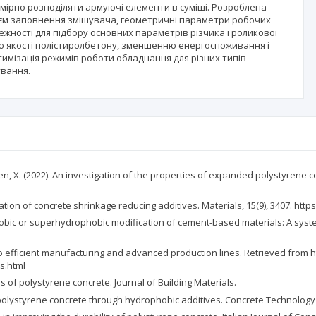
омірно розподіляти армуючі елементи в суміші. Розроблена
’єм заповнення змішувача, геометричні параметри робочих
ежності для підбору основних параметрів різчика і роликової
 якості полістиролбетону, зменшенню енергоспоживання і
мізація режимів роботи обладнання для різних типів
ування.
g, Y., & Chen, X. (2022). An investigation of the properties of expanded polysty
tigation of concrete shrinkage reducing additives. Materials, 15(9), 3407. ht
 Hydrophobic or superhydrophobic modification of cement-based materials: A sy
de to efficient manufacturing and advanced production lines. Retrieved fro
s.html
s of polystyrene concrete. Journal of Building Materials.
of polystyrene concrete through hydrophobic additives. Concrete Technology 