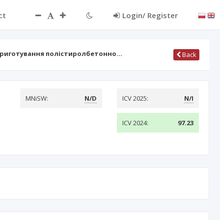
ct
Login/ Register
приготування полістиролбетонно…
Back
MNiSW:
N/D
ICV 2025:
N/I
ICV 2024:
97.23