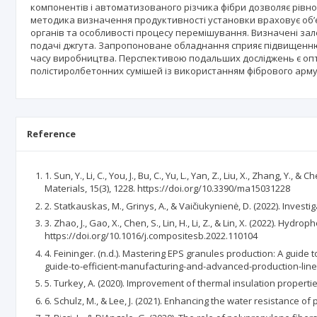
компонентів і автоматизованого різчика фібри дозволяє рівн
методика визначення продуктивності установки враховує об
органів та особливості процесу перемішування. Визначені зал
подачі джгута. Запропоноване обладнання сприяє підвищенню
часу виробництва. Перспективою подальших досліджень є опти
полістиролбетонних сумішей із використанням фібрового арм
Reference
1. Sun, Y., Li, C., You, J., Bu, C., Yu, L., Yan, Z., Liu, X., Zhan
Materials, 15(3), 1228. https://doi.org/10.3390/ma15031228
2. Statkauskas, M., Grinys, A., & Vaičiukynienė, D. (2022). Inves
3. Zhao, J., Gao, X., Chen, S., Lin, H., Li, Z., & Lin, X. (2022).
https://doi.org/10.1016/j.compositesb.2022.110104
4. Feininger. (n.d.). Mastering EPS granules production: A gui
guide-to-efficient-manufacturing-and-advanced-production-line
5. Turkey, A. (2020). Improvement of thermal insulation propertie
6. Schulz, M., & Lee, J. (2021). Enhancing the water resistance 