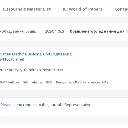
ICI Journals Master List
ICI World of Papers
Conta
нобудування, будів…
2024; 1
(62)
Комплект обладнання для 
ustrial Machine Building, Civil Engineering
8-1106
(online)
«Yuri Kondratyuk Poltava Polytechnic»
 941
Full text: 16%
|
Abstract: 88%
|
Keywords: 81%
|
References: 97%
?
Please send request
to the Journal's Representative.