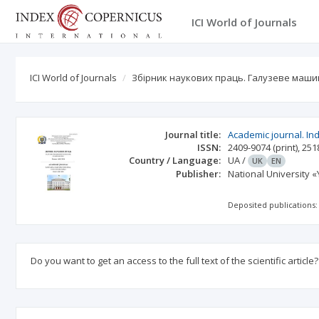
ICI World of Journals
ICI World of Journals
Збірник наукових праць. Галузеве маши
Journal title:
Academic journal. Ind
ISSN:
2409-9074
(print)
,
251
Country / Language:
UA
/
UK
EN
Publisher:
National University 
Deposited publications:
Do you want to get an access to the full text of the scientific article