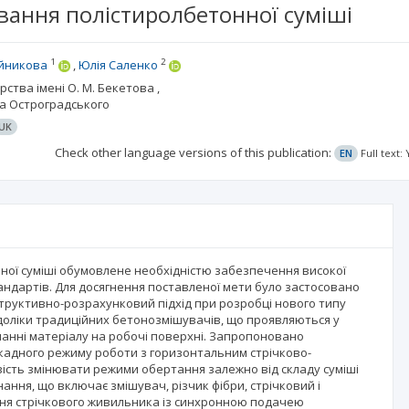
вання полістиролбетонної суміші
1
2
йникова
Юлія Саленко
ства імені О. М. Бекетова ,
ла Остроградського
UK
Check other language versions of this publication:
EN
Full text
ної суміші обумовлене необхідністю забезпечення високої
андартів. Для досягнення поставленої мети було застосовано
структивно-розрахунковий підхід при розробці нового типу
доліки традиційних бетонозмішувачів, що проявляються у
ипанні матеріалу на робочі поверхні. Запропоновано
скадного режиму роботи з горизонтальним стрічково-
ість змінювати режими обертання залежно від складу суміші
ння, що включає змішувач, різчик фібри, стрічковий і
ння стрічкового живильника із синхронною подачею