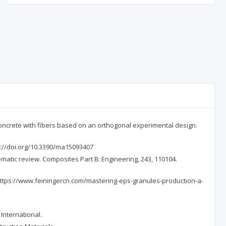
rene concrete with fibers based on an orthogonal experimental design.
tps://doi.org/10.3390/ma15093407
stematic review. Composites Part B: Engineering, 243, 110104.
m https://www.feiningercn.com/mastering-eps-granules-production-a-
International.