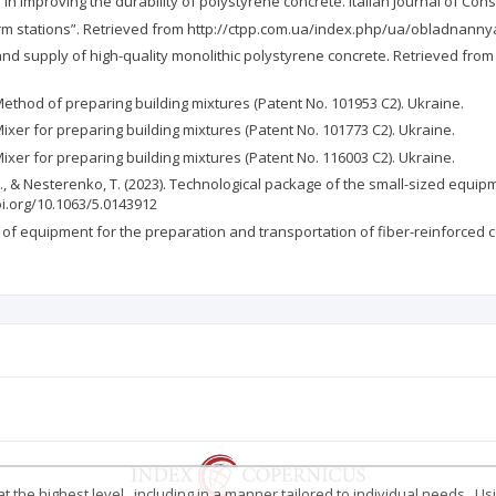
rs in improving the durability of polystyrene concrete. Italian Journal of Con
erm stations”. Retrieved from http://ctpp.com.ua/index.php/ua/obladnannya
n and supply of high-quality monolithic polystyrene concrete. Retrieved fr
). Method of preparing building mixtures (Patent No. 101953 C2). Ukraine.
. Mixer for preparing building mixtures (Patent No. 101773 C2). Ukraine.
. Mixer for preparing building mixtures (Patent No. 116003 C2). Ukraine.
 M., & Nesterenko, T. (2023). Technological package of the small-sized equ
oi.org/10.1063/5.0143912
t of equipment for the preparation and transportation of fiber-reinforced 
 the highest level , including in a manner tailored to individual needs . Us