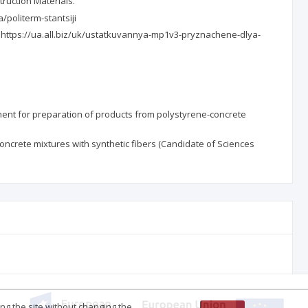
struction Materials.
/politerm-stantsiji
om https://ua.all.biz/uk/ustatkuvannya-mp1v3-pryznachene-dlya-
ipment for preparation of products from polystyrene-concrete
concrete mixtures with synthetic fibers (Candidate of Sciences
ing the site without changing the