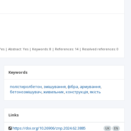
: Yes | Abstract: Yes | Keywords: 8 | References: 14 | Resolved references: 0
Keywords
полістиролбетон
змішування
фібра
армування
бетонозмішувач
живильник
конструкція
якість
Links
https://doi.org/10.26906/znp.2024.62.3885
UK
EN