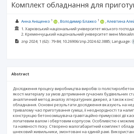
Комплект обладнання для приготу
1
1
Анна Аніщенко
Володимир Блажко
Алевтина Але
1. Харківський національний університет міського господар
2. Кременчуцький національний університет імені Михай
znp
2024; 1
(62)
: 79-84;
10.26906/znp.2024.62.3885;
Language:
Abstract
Дослідження процесу виробництва виробів із полістиролбетон
якості матеріалу за умов дотримання сучасних будівельних ст
аналітичний метод аналізу літературних джерел, а також кон
обладнання. Основні результати дослідження вказують на не
тривалому часі приготування суміші, її неоднорідності та нал
конструкцію бетонозмішувача гравітаційно-примусової дії ка
лопатевим валом і обертовим корпусом. Особливістю є можлив
та наявності піску. Створено малогабаритний комплект обладна
шнековий живильники, змонтовані на єдиній рамі. Використа